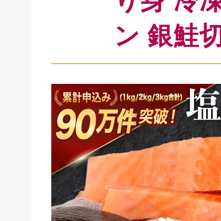
り身 冷凍
ン 銀鮭