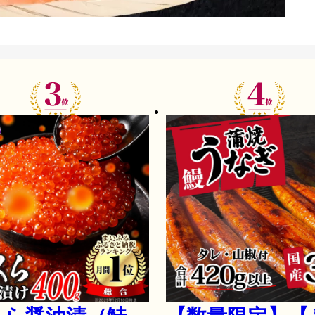
十分食卓のメインとなる大きさの切身が、ドドンと約2kg
※重量で計量して梱包していること、鮭の個体差がある
す。

●訳ありの理由

・個体差がある原材料を使用しているためハラスやカマ
造過程で出る尾に近い部分や打ち身のものが一部入ります
・段ボール内、簡易包装にて発送資材を節約しコストを抑
※真空包装ではなく、袋口はテープ止めをせず折りたたん
●献立に困ったときに大活躍！アレンジ色々

シンプルな焼鮭定食はもちろん、野菜も一緒に食べられ
し！

老若男女問わず好まれる鮭料理は、アレンジ多様で日々の
例： 焼鮭 鮭ごはん おにぎり 炊きこみご飯 鮭茶漬け ムニ
●解凍方法について

1）お時間がある場合

冷蔵庫で一日程度自然解凍ください。

2）お急ぎの場合

袋の上から20-30分ほど流水をかけてください。
