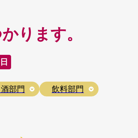
つかります。
1日
お酒部門
飲料部門