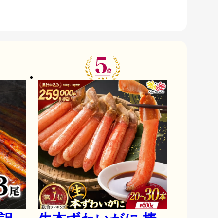
入っております。

為、切身の個数についてはばらつきがございま
が入るものと入らないものがございます。また製
。

えております。

で発送しております。

るちゃんちゃん焼きやお弁当のおかずとしても良
食卓に彩りを与えてくれます。

エル 鮭フレーク 鮭クリームパスタ グラタン 等
