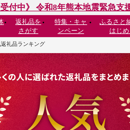
受付中》 令和8年熊本地震緊急支
体
返礼品を
特集・
キャ
ふるさと
さがす
ンペーン
はじめ
人気返礼品ランキング