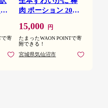
 訳
生本ずわいがに 棒
なぎ
肉 ポーション 20〜
 (
30本入 総重量 約
買い付け、お客様のニーズに合わせて加工をして
15,000
円
の不
500g [カネダイ 宮城
心でおいしい製品づくりに取り組んでいます。

椒付
NTで寄
県 気仙沼市
たまったWAON POINTで寄
附できる！
込みができてしまいますので、ご確認の上お申込
ふぞろ
20564322] むき身 カ
宮城県気仙沼市
 ひ
ニ かに 生 ずわいが
へご連絡ください。なお、ご連絡の時点で発送済
茨城
に ズワイガニ ずわ
込後3日以内に問合せ窓口へご連絡をお願いいた
さと
い蟹 ズワイ蟹 蟹 カ
かった場合、再送およびキャンセルはいたしかね
ya]
ニ カニ脚 蟹脚 カニ
額以下）をお選びいただくことがございます。

願いいたします。

棒肉 カニ 蟹
合、お受け取り後2日以内に【問合せ先】のアド