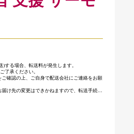
当 支援 サーモ
)する場合、転送料が発生します。

ご了承ください。

をご確認の上、ご自身で配送会社にご連絡をお願
お届け先の変更はできかねますので、転送手続き
た。


