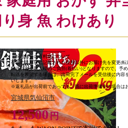
 家庭用 おかず 弁
切り身 魚 わけあり
--------------------------------------

・転送料金の有料化について

荷物の送り状に記載された住所以外にお届け先を変更(転送
転送料は受取人様のご負担(着払い)となりますので、予め
転送を希望する場合は、出荷完了メールを受信後に内容
いします。

※返礼品が出荷前であっても、既に出荷準備中の場合は
をお願いします。

宮城県気仙沼市
--------------------------------------

＼ ここがポイント ／

12,500
円
◆肉厚で旨みたっぷり♪

独自の製法で丁寧に熟成し、鮭本来の旨みを引き出しまし
清浄な海域で養殖された安心・安全なチリ産の鮭を使用。