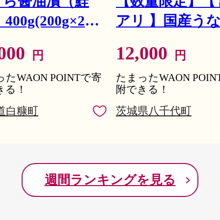
くら醤油漬（鮭
【数量限定】【
400g(200g×2パ
アリ 】国産う
●宮城東洋とは

マルちゃんマークでお馴染みの宮城東洋。

) イクラ 小分け
蒲焼き 3尾 セット
宮城の水産物を中心に、厳選された目利きによる素材の
,000
12,000
います。

円
円
ら醤油漬 鮭い
420g ) 大きさ 
厳しい自社基準のもと徹底した品質管理を行い、安全・安
ら いくら醤油漬
たWAON POINTで寄
揃い タレ・山
たまったWAON POI
【お申し込み前に必ずご確認ください】

きる！
附できる！
・システムの都合上、配送不可エリアであってもお申し
 鮭卵 ikura 醤
き ウナギ 鰻 
みください。

道白糠町
・配達日の指定はお受けできません。

茨城県八千代町
いくら 冷凍いく
い 不揃い うな重
・定期便期間中に不在日がわかった場合は、問合せ窓口
みの場合は、再送およびキャンセルはいたしかねます。

いくら北海道 醤
つまぶし 人気 
・不在日がある場合は、申込時に備考欄に記載または申
します。

いくら 人気 大
八千代町 ふる
・長期不在などお受取人様の都合によりお届けができな
ます。

品 北海道 白糠
納税 冷凍 [SF951
週間ランキングを見る
・万が一発送困難な場合は、当自治体の別のお品（同一金
・返礼品が届きましたら、すぐに開封し中身のご確認をお
・返礼品に傷みや損傷、品質不良などの異常があった場
レス宛にお問い合わせください。
