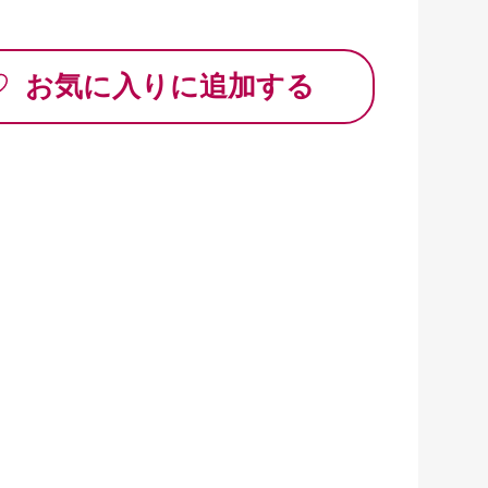
ター焼きなど、どんな料理でも美味しくお召し上
お気に入りに追加する
が可能。

ます。

 家計 応援 簡単調理 便利 大容量 小分け 冷凍]

計)

縮した美味しさの鮭をぜひお召しあがりくださ
が可能！

所やお友達にシェアしても良し！

違いなし。
