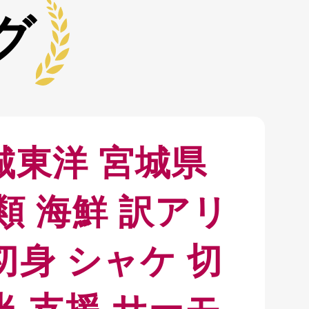
グ
宮城東洋 宮城県
介類 海鮮 訳アリ
切身 シャケ 切