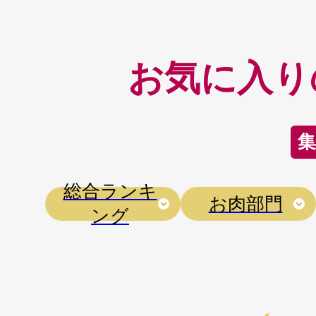
お気に入り
集
総合ランキ
お肉部門
ング