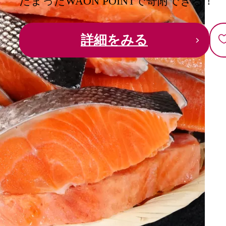
たまったWAON POINTで寄附できる！
脂のりが良くふっくらとした身で、焼き・ムニエル・バ
がりいただけます。

詳細をみる
◆使いやすく保存しやすいバラ冷凍

一切れずつ冷凍されているため、お好みの量で小分け保存
必要な分だけ解凍・調理ができ、無駄なくお使いいただけ
[ しゃけ サーモン 鮭切り身 切り身 焼き魚 和食 訳アリ 家庭
※2026年2月時点　累計申込み900,000件突破(1kg/2kg/3kg合
●肉厚で旨み抜群！

独自の製法で熟成された旨みを感じることができます。

清浄な海域で養殖され、安心・安全なチリ産の鮭。

こだわりの品質で、脂のりがよくふっくらとした身、凝
い。

●バラ凍結だから保存も調理も簡単便利

鮭は一切れずつ冷凍されているので、使いたい分だけ調理
保存は調理一回分を一袋として小分けにしても良し、ご近
冷凍庫にあれば、いざというときに食卓にて役立つこと間
●総量約2kgと大容量！
