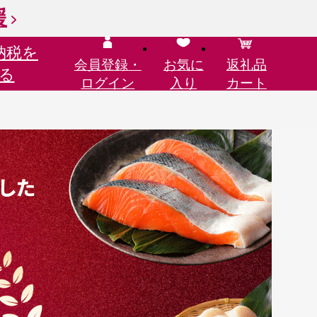
援
納税を
会員登録・
お気に
返礼品
る
ログイン
入り
カート