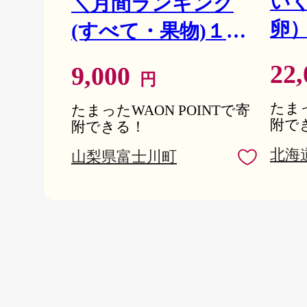
い
＼月間ランキング
卵） 
(すべて・果物)１位
ック
獲得／【2026年発送
22
9,000
円
いく
分 先行予約】頬張
く
たまっ
る幸福感 〜緑の宝
たまったWAON POINTで寄
附で
附できる！
け 鮭
石・ シャインマス
北海
山梨県富士川町
油
カット 〜 １ｋｇ以
ら 
上（２〜３房） フ
油鮭
ルーツ 山梨県産 果
好評
物 くだもの シャイ
町
ン マスカット ぶど
う ブドウ 葡萄 大粒