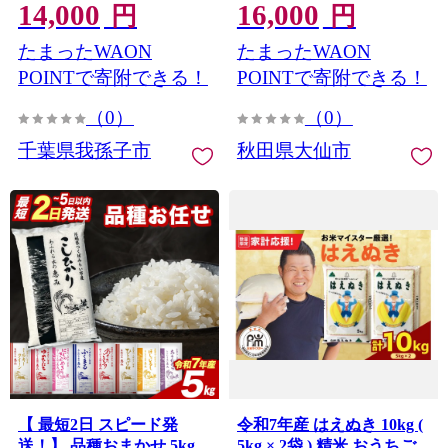
14,000
16,000
無料 米 こめ お米 ごはん
米 こめ 無洗米 精米 あきた
円
円
国産 5キロ × 2袋 10キロ
こまち ブランド米 通算23
たまったWAON
たまったWAON
回 特A 小分け ご飯 ごはん
米どころ 秋田県産 大仙市]
POINTで寄附できる！
POINTで寄附できる！
（0）
（0）
千葉県我孫子市
秋田県大仙市
【 最短2日 スピード発
令和7年産 はえぬき 10kg (
送！】 品種おまかせ 5kg
5kg × 2袋 ) 精米 おうちご