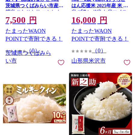
茨城県つくばみらい市産
はん応援米 2025年産 米 白
精米 こしひかり コシヒカ
米 ブランド米 お米マイス
7,500
16,000
リ あきたこまち ひとめぼ
ター 厳選 送料無料 山形県
円
円
れ ふくまる ゆめひたち ミ
米沢市 お米 もちもち 粘り
たまったWAON
たまったWAON
ルキークイーン にじのき
甘み 冷めても美味しい つ
らめき 即納 米 コメ こめ
や 安心 安全 ごはん 主食
POINTで寄附できる！
POINTで寄附できる！
単一米 限定 茨城県産 国産
食卓 炊飯 ブランド 高品質
（0）
（0）
美味しい お米 おこめ おコ
おにぎり お弁当 山形県米
茨城県つくばみら
メ [CL263-NT]
沢市 米沢市
い市
山形県米沢市