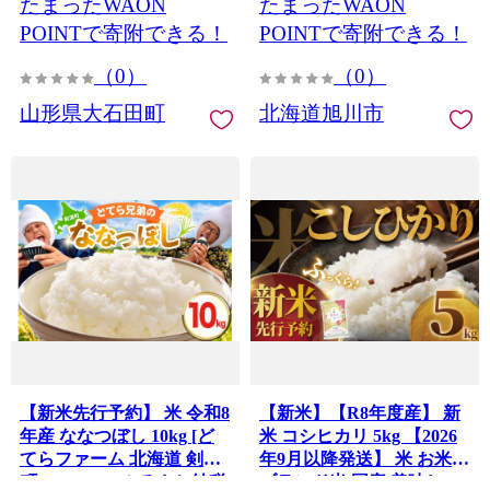
たまったWAON
たまったWAON
さと納税 特A ふるさと納
税 旭川市 北海道 】_05957
POINTで寄附できる！
POINTで寄附できる！
（0）
（0）
山形県大石田町
北海道旭川市
【新米先行予約】 米 令和8
【新米】【R8年度産】 新
年産 ななつぼし 10kg [ど
米 コシヒカリ 5kg 【2026
てらファーム 北海道 剣淵
年9月以降発送】 米 お米
町 14656408] ふるさと納税
ブランド米 国産 美味しい