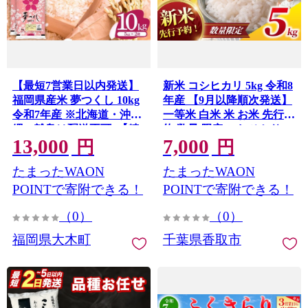
【最短7営業日以内発送】
新米 コシヒカリ 5kg 令和8
福岡県産米 夢つくし 10kg
年産 【9月以降順次発送】
令和7年産 ※北海道・沖
一等米 白米 米 お米 先行予
縄・離島は配送不可 |【精
約 数量 限定 こしひかり 5
13,000
7,000
米 単一米 単一原料米 7年
キロ 米5kg ごはん こめ コ
円
円
産 国産 お米 ブランド米
メ はくまい お米マイスタ
たまったWAON
たまったWAON
5kg × 2 ゆめつくし】
ー 厳選 予約 白飯 ※
CY009_01
okome kome おむすび おに
POINTで寄附できる！
POINTで寄附できる！
ぎり 国産 飯 おこめ 取り寄
（0）
（0）
せ 弁当 家計応援 7000円 千
葉県産 R8 2026年 産 精米
福岡県大木町
千葉県香取市
千葉 千葉県 香取市
OYD008