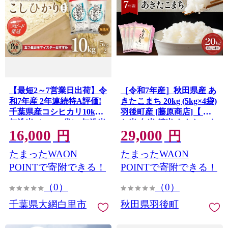
【最短2～7営業日出荷】令
［令和7年産］秋田県産 あ
和7年産 2年連続特A評価!
きたこまち 20kg (5kg×4袋)
千葉県産コシヒカリ10kg
羽後町産 [藤原商店]【 米
無洗米（5kg×2袋） 無洗米
お米 白米 精米 あきたこま
16,000
29,000
10kg 千葉県産 大網白里市
ち アキタコマチ 美味しい
円
円
コシヒカリ お米 米 こめ 送
秋田 羽後 】
たまったWAON
たまったWAON
料無料 E004
POINTで寄附できる！
POINTで寄附できる！
（0）
（0）
千葉県大網白里市
秋田県羽後町