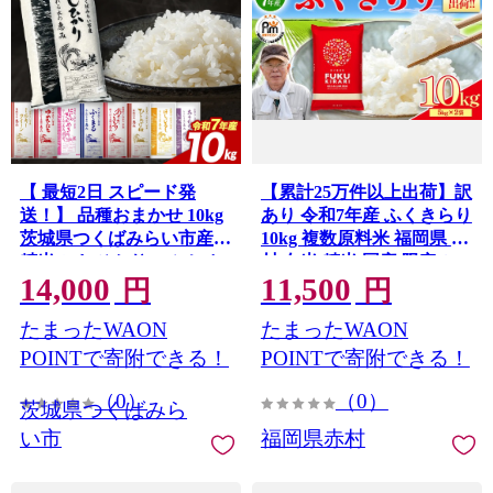
【 最短2日 スピード発
【累計25万件以上出荷】訳
送！】 品種おまかせ 10kg
あり 令和7年産 ふくきらり
茨城県つくばみらい市産
10kg 複数原料米 福岡県 赤
精米 こしひかり コシヒカ
村 白米 精米 国産 限定 ご
14,000
11,500
リ あきたこまち ひとめぼ
はん ご飯 白飯 米 10kg お
円
円
れ ふくまる ゆめひたち ミ
米 ふるさと人気 ランキン
たまったWAON
たまったWAON
ルキークイーン にじのき
グ (品番:3X4R7)
らめき 即納 米 コメ こめ
POINTで寄附できる！
POINTで寄附できる！
単一米 限定 茨城県産 国産
（0）
（0）
美味しい お米 おこめ おコ
茨城県つくばみら
メ [CL264-NT]
い市
福岡県赤村