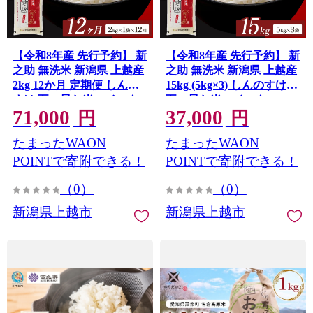
【令和8年産 先行予約】 新
【令和8年産 先行予約】 新
之助 無洗米 新潟県 上越産
之助 無洗米 新潟県 上越産
2kg 12か月 定期便 しんの
15kg (5kg×3) しんのすけ
すけ 五つ星お米マイスタ
五つ星お米マイスターのい
71,000
37,000
ーのいるお店 お米 精米 米
るお店 お米 精米 米 ご飯
円
円
ご飯 大黒屋商店
大黒屋商店
たまったWAON
たまったWAON
POINTで寄附できる！
POINTで寄附できる！
（0）
（0）
新潟県上越市
新潟県上越市