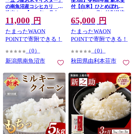
「五つ星お米マイスター」
便5回】令和8年産 新米受
の南魚沼産コシヒカリ 無
付【白米】ひとめぼれ
洗米２kg【2026年10月上
5kg（5kg×1袋）特別栽培
11,000
65,000
旬より1ヶ月以内に順次発
米 秋田県産 [ひとめぼれ
円
円
送予定】
新米予約 米 お米 白米 精米
たまったWAON
たまったWAON
特別栽培米 ブランド米 食
卓 おにぎり 秋田県産 秋
POINTで寄附できる！
POINTで寄附できる！
田] 秋田県由利本荘市
（0）
（0）
新潟県南魚沼市
秋田県由利本荘市