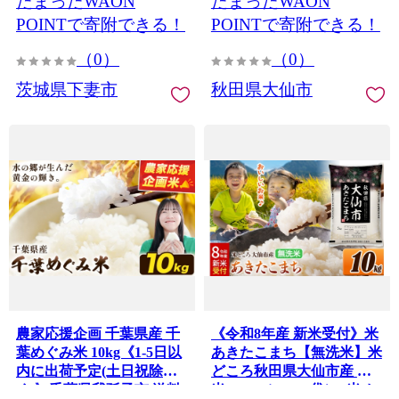
たまったWAON
たまったWAON
ち ブランド米 通算23回 特
A 小分け ご飯 ごはん 米ど
POINTで寄附できる！
POINTで寄附できる！
ころ 秋田県産 大仙市]
（0）
（0）
茨城県下妻市
秋田県大仙市
農家応援企画 千葉県産 千
《令和8年産 新米受付》米
葉めぐみ米 10kg《1-5日以
あきたこまち【無洗米】米
内に出荷予定(土日祝除
どころ秋田県大仙市産 精
く)》千葉県我孫子市 送料
米 10kg（5kg×2袋） [米 お