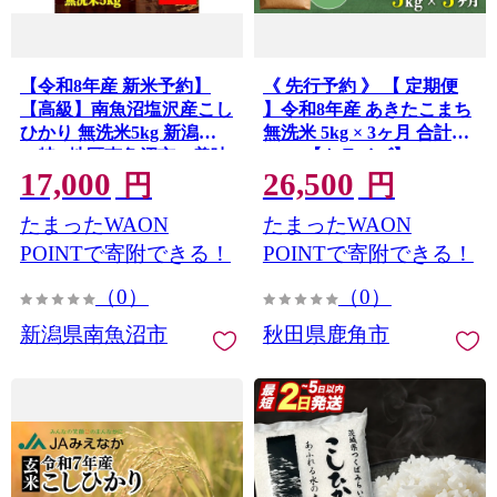
【令和8年産 新米予約】
《 先行予約 》 【 定期便
【高級】南魚沼塩沢産こし
】令和8年産 あきたこまち
ひかり 無洗米5kg 新潟県
無洗米 5kg × 3ヶ月 合計
の特A地区南魚沼市の美味
15kg 【トライズ】 ●2026
17,000
26,500
しいお米【銘柄米 ブラン
年10月下旬発送開始 米 精
円
円
ド米 無洗米 こしひかり コ
米 白米 単一原料米 国産米
たまったWAON
たまったWAON
シヒカリ 魚沼産 新潟米】
ブランド米 白米 もっちり
【2026年10月上旬から1ヶ
県産米 お米 こめ コメ 秋田
POINTで寄附できる！
POINTで寄附できる！
月以内に順次発送予定】
県 あきた 鹿角市 鹿角 送料
（0）
（0）
無料
新潟県南魚沼市
秋田県鹿角市