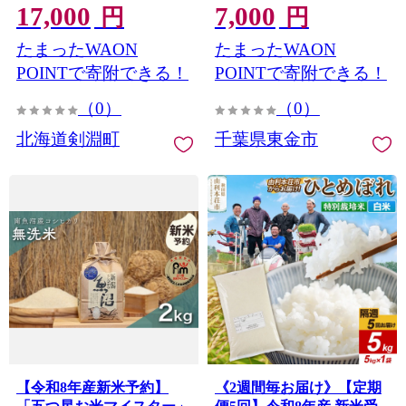
17,000
7,000
お米 おこめ こめ コメ 10キ
お米 食味 白飯 飯 ご飯５
円
円
ロ ご飯 ごはん 白米 精米
kg 5キロ 精米 白米 こしひ
たまったWAON
たまったWAON
かり こめ コメ おこめ
okome kome おむすび おに
POINTで寄附できる！
POINTで寄附できる！
ぎり 弁当 美味しい グルメ
（0）
（0）
朝食 贈答 取り寄せ ギフト
魚 肉 の おかず にあう 令
北海道剣淵町
千葉県東金市
和8年産 千葉県産 鍋屋商店
千葉 東金 先行予約
【令和8年産新米予約】
《2週間毎お届け》【定期