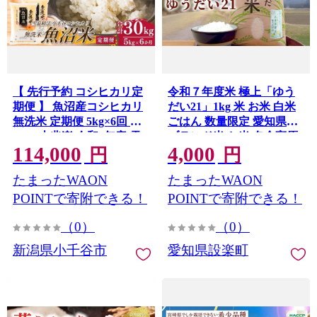
【 先行予約 コシヒカリ定
令和７年度米 極上「ゆう
期便 】 魚沼産コシヒカリ
だい21」1kg 米 お米 白米
無洗米 定期便 5kg×6回 計
ごはん 数量限定 愛知県産
30kg 吉兆楽 令和8年産 雪
ブランド米 お米 名倉高原
114,000
4,000
温精法 鮮度保持 産地直送
米 甘い 粒 大きい-266
円
円
新潟県産コシヒカリ 魚沼
たまったWAON
たまったWAON
コシヒカリ 魚沼産こしひ
かり ブランド米 コシヒカ
POINTで寄附できる！
POINTで寄附できる！
リ こしひかり 無洗米コシ
（0）
（0）
ヒカリ むせんまい お米 お
こめ 時短 お取り寄せ おい
新潟県小千谷市
愛知県設楽町
しい 精米 6回 6ヶ月 6か月
30キロ 新潟県 小千谷市
【0038-0018DB00】