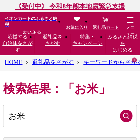
《受付中》 令和8年熊本地震緊急支援
イオンカードのふるさと納
税
お気に入り
返礼品カート
メニ
ュー
応援する
返礼品を
特集・
ふるさと納税
自治体をさが
さがす
キャンペーン
を
す
はじめる
HOME
返礼品をさがす
キーワードからさが
検索結果：「お米」