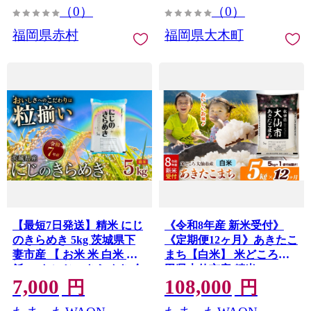
（0）
（0）
福岡県赤村
福岡県大木町
【最短7日発送】精米 にじ
《令和8年産 新米受付》
のきらめき 5kg 茨城県下
《定期便12ヶ月》あきたこ
妻市産 【 お米 米 白米 ご
まち【白米】 米どころ秋
飯 こめ にじのきらめき 令
田県大仙市産 精米
7,000
108,000
和7年産 茨城県産 】
5kg（5kg×1袋） [米 お米
円
円
こめ 白米 精米 あきたこま