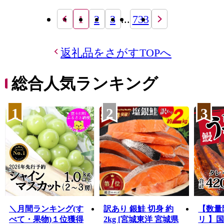
1
2
3
...
733
返礼品をさがすTOPへ
総合人気ランキング
1
2
3
＼月間ランキング(す
訳あり 銀鮭 切身 約
【数量
べて・果物)１位獲得
2kg [宮城東洋 宮城県
リ 】