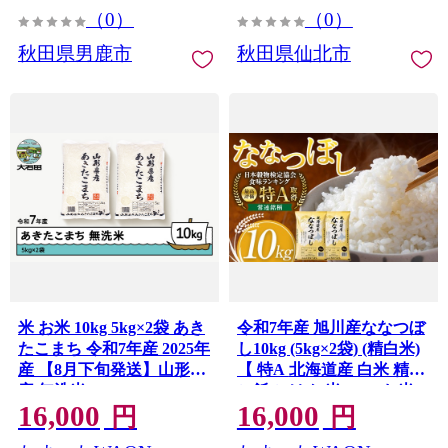
（0）
（0）
秋田県男鹿市
秋田県仙北市
米 お米 10kg 5kg×2袋 あき
令和7年産 旭川産ななつぼ
たこまち 令和7年産 2025年
し10kg (5kg×2袋) (精白米)
産 【8月下旬発送】山形県
【 特A 北海道産 白米 精米
産 無洗米 ob-akxxa10-m8c
ご飯 ごはん 米 10kg お米
16,000
16,000
ななつぼし 旭川産 旭川市
円
円
ふるさと納税 北海道ふる