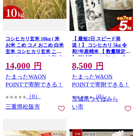
コシヒカリ玄米 10kg ( 米
【 最短2日 スピード発
お米 こめ コメ おこめ 白米
送！】 コシヒカリ 5kg 令
玄米 コシヒカリ玄米 こし
和7年産精米 【 数量限定
ひかり コシヒカリ 令和7年
】 茨城県つくばみらい市
14,000
8,500
産コシヒカリ 松阪市産コ
産 精米 こしひかり コシヒ
円
円
シヒカリ 三重県 松阪市 )
カリ 即納 米 コメ こめ 単
たまったWAON
たまったWAON
【002110A】
一米 限定 茨城県産 国産 美
味しい お米 おこめ おコメ
POINTで寄附できる！
POINTで寄附できる！
[CL267-NT]
（0）
（0）
茨城県つくばみら
三重県松阪市
い市