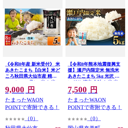
《令和8年産 新米受付》 米
【令和8年熊本地震復興支
あきたこまち【白米】米ど
援】瀬戸内限定米 無洗米
ころ秋田県大仙市産 精米
あきたこまち 5kg 光沢 お
5kg（5kg×1袋） [米 お米
にぎり 精米 食味 お米 米
9,000
7,500
こめ 白米 精米 あきたこま
こめ コメ 白米 白飯 飯 ご
円
円
ち ブランド米 通算23回 特
飯 ブランド ブランド米 国
たまったWAON
たまったWAON
A 小分け ご飯 ごはん 米ど
産 岡山県産
ころ 秋田県産 大仙市]
POINTで寄附できる！
POINTで寄附できる！
（0）
（0）