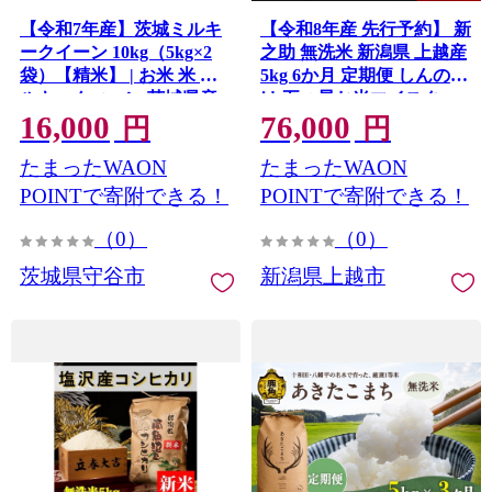
【令和7年産】茨城ミルキ
【令和8年産 先行予約】 新
ークイーン 10kg（5kg×2
之助 無洗米 新潟県 上越産
袋）【精米】 | お米 米 ミ
5kg 6か月 定期便 しんのす
ルキークィーン 茨城県産
け 五つ星お米マイスター
16,000
76,000
白米 もちもち お弁当 おに
のいるお店 お米 精米 米 ご
円
円
ぎり
飯 大黒屋商店
たまったWAON
たまったWAON
POINTで寄附できる！
POINTで寄附できる！
（0）
（0）
茨城県守谷市
新潟県上越市