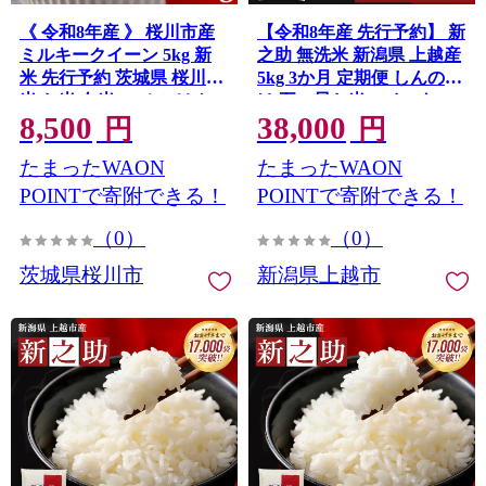
《 令和8年産 》 桜川市産
【令和8年産 先行予約】 新
ミルキークイーン 5kg 新
之助 無洗米 新潟県 上越産
米 先行予約 茨城県 桜川市
5kg 3か月 定期便 しんのす
米 お米 白米 コメ ごはん
け 五つ星お米マイスター
8,500
38,000
精米 国産 限定 銘柄米
のいるお店 お米 精米 米 ご
円
円
[SC071sa]
飯 大黒屋商店
たまったWAON
たまったWAON
POINTで寄附できる！
POINTで寄附できる！
（0）
（0）
茨城県桜川市
新潟県上越市