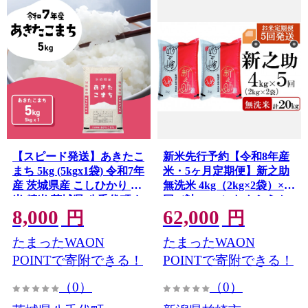
【スピード発送】あきたこ
新米先行予約【令和8年産
まち 5kg (5kgx1袋) 令和7年
米・5ヶ月定期便】新之助
産 茨城県産 こしひかり 白
無洗米 4kg（2kg×2袋）×5
米 精米 茨城県 八千代町 お
回（計 20kg）ヤタらうん
8,000
62,000
米 米 [RA092yai]
めぇお米 水田環境鑑定士
円
円
在籍 しんのすけ[Y0183]
たまったWAON
たまったWAON
POINTで寄附できる！
POINTで寄附できる！
（0）
（0）