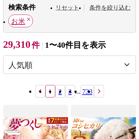
検索条件
リセット
条件を絞り込む
お米
29,310
件
1〜40件目を表示
1
2
3
...
733