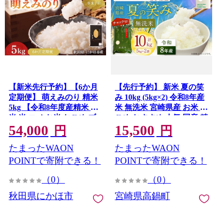
【新米先行予約】【6か月
【先行予約】 新米 夏の笑
定期便】 萌えみのり 精米
み 10kg (5kg×2) 令和8年産
5kg 【令和8年度産精米 白
米 無洗米 宮崎県産 お米 お
米 米 コメ お米 おこめ ブ
こめ おすすめ 人気 国産 精
54,000
15,500
ランド米 ご飯 ごはん 秋田
米 ごはん ご飯 美味しい 取
円
円
にかほ】
り寄せ こめ コメ グルメ 白
たまったWAON
たまったWAON
米 ブランド米 弁当 おにぎ
り チャック付
POINTで寄附できる！
POINTで寄附できる！
（0）
（0）
秋田県にかほ市
宮崎県高鍋町