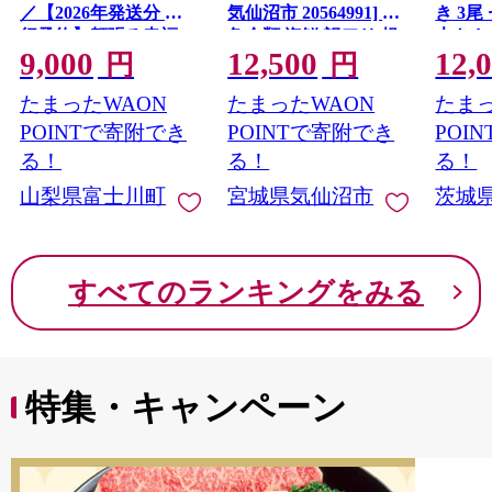
／【2026年発送分 先
気仙沼市 20564991] 鮭
き 3尾 
行予約】頬張る幸福
魚介類 海鮮 訳アリ 規
大きさ
9,000
12,500
12,
感 〜緑の宝石・ シ
格外 不揃い さけ サケ
レ・山
円
円
ャインマスカット 〜
鮭切身 シャケ 切り身
鰻 ふ
たまったWAON
たまったWAON
たまっ
１ｋｇ以上（２〜３
冷凍 家庭用 おかず 弁
な重 
房） フルーツ 山梨県
当 支援 サーモン 銀鮭
茨城 
POINTで寄附でき
POINTで寄附でき
POI
産 果物 くだもの シャ
切り身 魚 わけあり
と納税 冷
る！
る！
る！
イン マスカット ぶど
山梨県富士川町
宮城県気仙沼市
茨城
う ブドウ 葡萄 大粒 種
なし 先行予約 富士川
町 10000円 一万円
9000円 九千円
すべてのランキングをみる
特集・キャンペーン