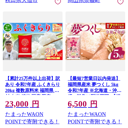
秋田県大仙市
岡山県奈義町
【累計25万件以上出荷】訳
【最短7営業日以内発送】
あり 令和7年産 ふくきらり
福岡県産米 夢つくし 5kg
20kg 複数原料米 福岡県 赤
令和7年産 ※北海道・沖
村 白米 精米 国産 限定 ご
縄・離島は配送不可 |【精
23,000
6,500
はん ご飯 白飯 米 20kg お
米 単一米 単一原料米 7年
円
円
米 ふるさと人気 ランキン
産 国産 お米 ブランド米
たまったWAON
たまったWAON
グ (品番:3X2R7)
5kg × 1 ゆめつくし】
CY008_01
POINTで寄附できる！
POINTで寄附できる！