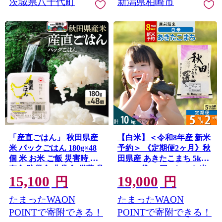
茨城県八千代町
新潟県柏崎市
「産直ごはん」 秋田県産
【白米】＜令和8年産 新米
米 パックごはん 180g×48
予約＞ 《定期便2ヶ月》秋
個 米 お米 ご飯 災害時 保
田県産 あきたこまち 5kg
存食 防災食 非常食 備蓄 常
(5kg×1袋)×2回 5キロ お米
15,100
19,000
備 セット パックライス 秋
匠 [サンファーム西木 米
円
円
田県男鹿市
5kg 米 5kg 米 5kg定期便
たまったWAON
たまったWAON
お米定期便 白米 あきたこ
まち ごはん 米 お米 精米
POINTで寄附できる！
POINTで寄附できる！
5kg] 秋田県仙北市