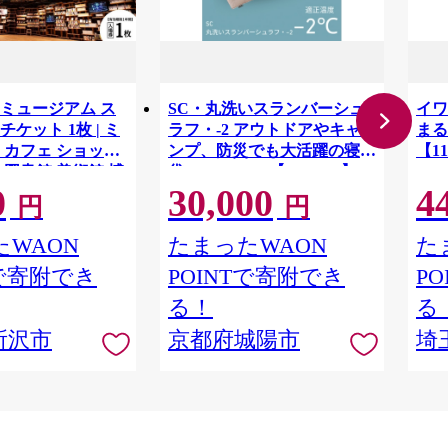
ミュージアム ス
SC・丸洗いスランバーシュ
イワ
ケット 1枚 | ミ
ラフ・-2 アウトドアやキャ
まる
 カフェ ショップ
ンプ、防災でも大活躍の寝
【11
 図書館 美術館 博
袋! 72602035【1663767】
0
30,000
4
ト 文化複合施設 文
円
円
ADOKAWA 角川作
棚劇場 漫画 マンガ
WAON
たまったWAON
た
ケット 埼玉県 所沢
Tで寄附でき
POINTで寄附でき
P
る！
る
所沢市
京都府城陽市
埼