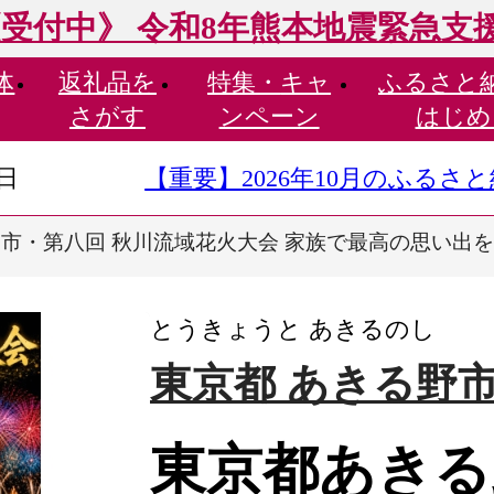
受付中》 令和8年熊本地震緊急支
体
返礼品を
特集・
キャ
ふるさと
さがす
ンペーン
はじめ
9日
【重要】2026年10月のふる
・第八回 秋川流域花火大会 家族で最高の思い出を|SS席
とうきょうと あきるのし
東京都 あきる野
東京都あきる