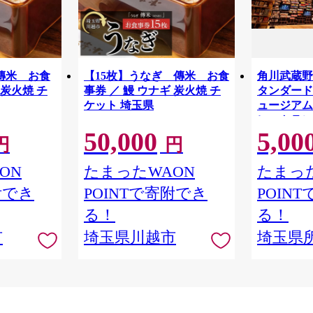
傳米 お食
【15枚】うなぎ 傳米 お食
角川武蔵野
 炭火焼 チ
事券 ／ 鰻 ウナギ 炭火焼 チ
タンダードチ
ケット 埼玉県
ュージアム
レストラン
50,000
5,00
物館 アー
円
円
学 角川 K
品 本棚 本
ON
たまったWAON
たまった
隈研吾 チ
附でき
POINTで寄附でき
POIN
市
る！
る！
市
埼玉県川越市
埼玉県