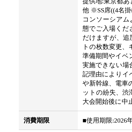
提供地:東京都あき
他 ※SS席((
コンソーシアム
態でご入場くだ
だけますが、追
トの枚数変更、
準備期間やイベ
実施できない場
記理由によりイ
や新幹線、電車
ットの紛失、渋
大会開始後に中
消費期限
■使用期限:2026年