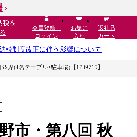
援
納税を
会員登録・
お気に
返礼品
る
ログイン
入り
カート
さと納税制度改正に伴う影響について
(4名テーブル+駐車場)【1739715】
市
野市・第八回 秋