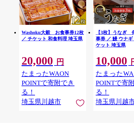
Washoku大穀 お食事券12枚
【3枚】うなぎ 
／ チケット 和食料理 埼玉県
事券 ／ 鰻 ウナギ
ケット 埼玉県
20,000
10,000
円
たまったWAON
たまったWA
POINTで寄附でき
POINTで寄
る！
る！
埼玉県川越市
埼玉県川越