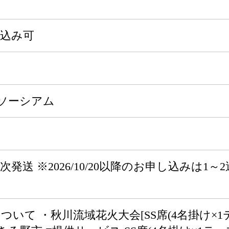
申込み可
ソーシアム
0から順次発送 ※2026/10/20以降のお申し込
。
ついて ・秋川流域花火大会[SS席(4名掛け×1