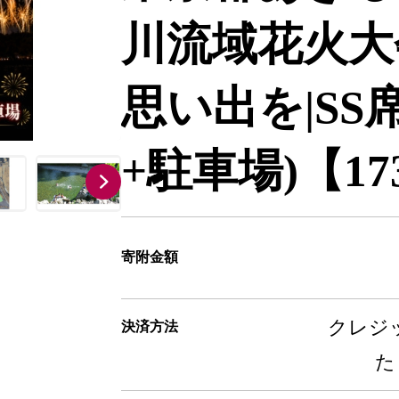
川流域花火大
思い出を|SS
+駐車場)【173
寄附金額
クレジッ
決済方法
た