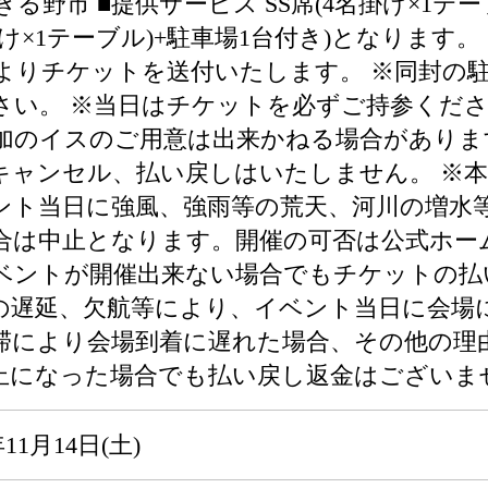
る野市 ■提供サービス SS席(4名掛け×1テー
4名掛け×1テーブル)+駐車場1台付き)となりま
よりチケットを送付いたします。 ※同封の
さい。 ※当日はチケットを必ずご持参くださ
加のイスのご用意は出来かねる場合がありま
キャンセル、払い戻しはいたしません。 ※
ント当日に強風、強雨等の荒天、河川の増水
合は中止となります。開催の可否は公式ホー
ベントが開催出来ない場合でもチケットの払
の遅延、欠航等により、イベント当日に会場
滞により会場到着に遅れた場合、その他の理
止になった場合でも払い戻し返金はございま
11月14日(土)