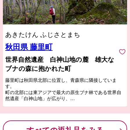
あきたけん ふじさとまち
秋田県 藤里町
世界自然遺産 白神山地の麓 雄大な
ブナの森に抱かれた町
藤里町は秋田県北部に位置し、青森県に隣接していま
す。
町の北部には東アジアで最大の原生ブナ林である世界自
然遺産「白神山地」が広がり、
白神の山々から流れ出る二筋の川の傍らで、豊かなブナ
林が生み出す水と共に暮らす小さな町です。
町の9割を森林原野が占め、鉄道や国道、コンビニもあり
ません。
便利さはありませんが、豊かな四季とその恵みを生かす