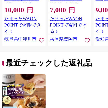
ブラン」 【未来のご
はカリッと香ばしい
10,000
7,000
9,0
褒美】スイーツ 栗 モ
中はもっちり ラム酒
円
円
ンブラン くりきんと
バニラ お取り寄せ ス
たまったWAON
たまったWAON
たまっ
ん デザート ご褒美 お
イーツ 焼き菓子 詰め
取り寄せ くり お菓子
合わせ ホワイトデー
POINTで寄附でき
POINTで寄附でき
POI
菓子 F4N-2298
お返し 冷凍 手作り 化
る！
る！
る！
粧箱入り ギフト TAS
岐阜県中津川市
兵庫県豊岡市
愛知
BAKE
最近チェックした返礼品