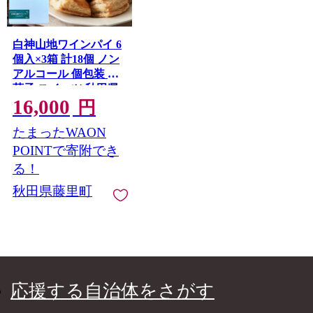
白神山地ワインパイ 6
個入×3箱 計18個 ノン
アルコール 個包装 洋
菓子 スイーツ 秋田県
16,000
藤里町
円
たまったWAON
POINTで寄附でき
る！
秋田県藤里町
応援する自治体をさがす