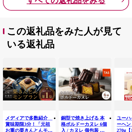
すべての返礼品をみる
知恵が引き継がれています。
ふるさと納税を通じて、藤里町に少しでも心を寄せてい
ただけますと幸いです。
この返礼品をみた人が見て
いる返礼品
メディアで多数紹介
銅型で焼き上げる 本
ユーハ
賞味期限3分！「元祖
格ボルドーカヌレ 6個
ーヘ
お重の栗きんとんモン
入 / カヌレ 個包装 外
270g【