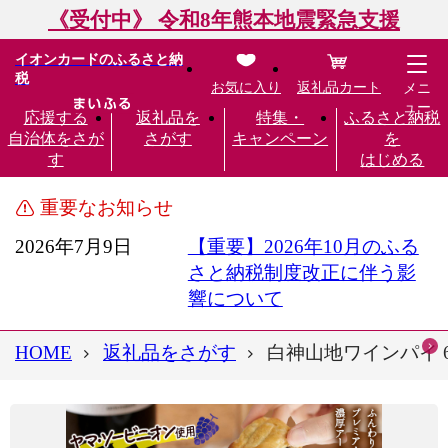
《受付中》 令和8年熊本地震緊急支援
イオンカードのふるさと納
税
お気に入り
返礼品カート
メニ
ュー
応援する
返礼品を
特集・
ふるさと納税
自治体をさが
さがす
キャンペーン
を
す
はじめる
重要なお知らせ
2026年7月9日
【重要】2026年10月のふる
さと納税制度改正に伴う影
響について
HOME
返礼品をさがす
白神山地ワインパイ 6