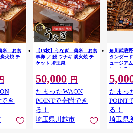
傳米 お食
【15枚】うなぎ 傳米 お食
角川武蔵野
 炭火焼 チ
事券 ／ 鰻 ウナギ 炭火焼 チ
タンダードチ
ケット 埼玉県
ュージアム
レストラン
50,000
5,00
物館 アー
円
円
学 角川 K
品 本棚 本
ON
たまったWAON
たまった
隈研吾 チ
附でき
POINTで寄附でき
POIN
市
る！
る！
市
埼玉県川越市
埼玉県