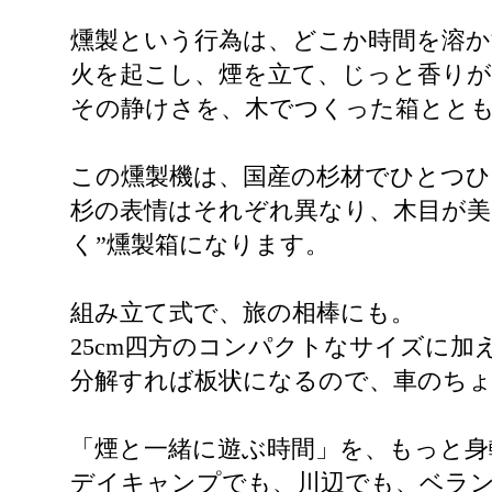
燻製という行為は、どこか時間を溶か
火を起こし、煙を立て、じっと香り
その静けさを、木でつくった箱とと
この燻製機は、国産の杉材でひとつ
杉の表情はそれぞれ異なり、木目が美
く”燻製箱になります。
組み立て式で、旅の相棒にも。
25cm四方のコンパクトなサイズに
分解すれば板状になるので、車のち
「煙と一緒に遊ぶ時間」を、もっと身
デイキャンプでも、川辺でも、ベラ