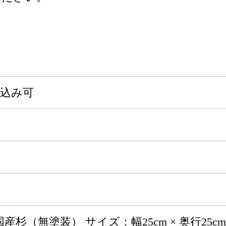
申込み可
国産杉（無塗装） サイズ：幅25cm × 奥行25c