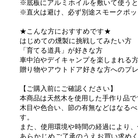
※底板にアルミホイルを敷いて使う
※直火は避け、必ず別途スモークポ
★こんな方におすすめです★
はじめての燻製に挑戦してみたい方
「育てる道具」が好きな方
車中泊やデイキャンプを楽しまれる
贈り物やアウトドア好きな方へのプ
【ご購入前にご確認ください】
本商品は天然木を使用した手作り品で
木目や色合い、節の有無などはなる
す。
また、使用環境や時間の経過により、
あらかじめご了承のうえお買い求め