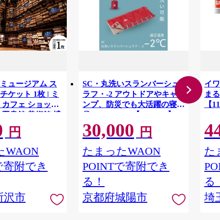
ミュージアム ス
SC・丸洗いスランバーシュ
イワ
ケット 1枚 | ミ
ラフ・-2 アウトドアやキャ
まる
 カフェ ショップ
ンプ、防災でも大活躍の寝
【11
 図書館 美術館 博
袋! 72602035【1663767】
0
30,000
4
ト 文化複合施設 文
円
円
ADOKAWA 角川作
棚劇場 漫画 マンガ
WAON
たまったWAON
た
ケット 埼玉県 所沢
Tで寄附でき
POINTで寄附でき
P
る！
る
所沢市
京都府城陽市
埼