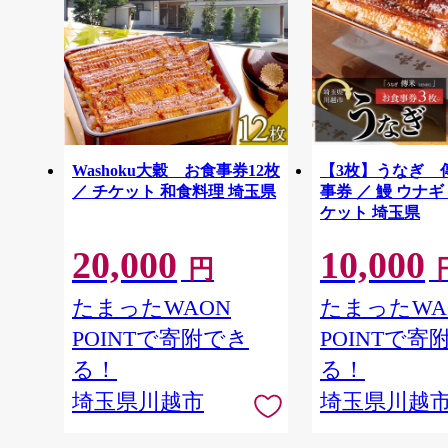
Washoku大穀 お食事券12枚
【3枚】うなぎ 
／ チケット 和食料理 埼玉県
事券 ／ 鰻 ウナギ
ケット 埼玉県
20,000
10,000
円
たまったWAON
たまったWA
POINTで寄附でき
POINTで寄
る！
る！
埼玉県川越市
埼玉県川越