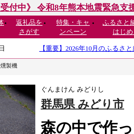
受付中》 令和8年熊本地震緊急支
体
返礼品を
特集・
キャ
ふるさと
さがす
ンペーン
はじめ
9日
【重要】2026年10月のふる
た燻製機
ぐんまけん みどりし
群馬県 みどり市
森の中で作っ