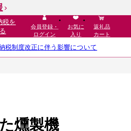
援
納税を
会員登録・
お気に
返礼品
る
ログイン
入り
カート
さと納税制度改正に伴う影響について
た燻製機