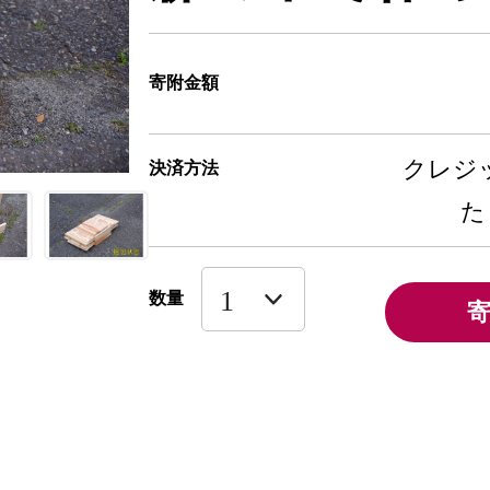
寄附金額
クレジッ
決済方法
た
数量