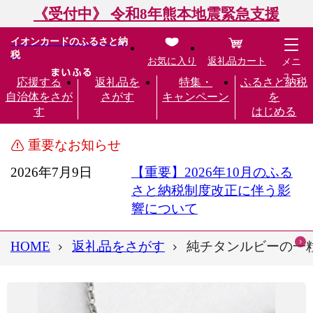
《受付中》 令和8年熊本地震緊急支援
イオンカードのふるさと納
税
お気に入り
返礼品カート
メニ
ュー
応援する
返礼品を
特集・
ふるさと納税
自治体をさが
さがす
キャンペーン
を
す
はじめる
重要なお知らせ
2026年7月9日
【重要】2026年10月のふる
さと納税制度改正に伴う影
響について
HOME
返礼品をさがす
純チタンルビーの一粒石