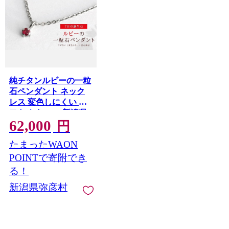
純チタンルビーの一粒
石ペンダント ネック
レス 変色しにくい ギ
フト かわいい 新潟県
62,000
弥彦村 | アクセサリー
円
ネックレス ファッシ
たまったWAON
ョン 変色しにくい プ
レゼント ギフト 贈り
POINTで寄附でき
物 贈答品 お祝い 記念
る！
日 誕生日 ホワイトデ
新潟県弥彦村
ー かわいい おしゃれ
新潟県 弥彦村