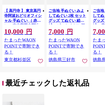
【 高円寺 】 東京高円
ご当地 手ぬぐい みよ
ご当地
寺阿波おどりオフィシ
してぬぐい 2枚 セット
してぬ
ャル 手ぬぐい （ 赤
グッズ てぬぐい 絵手
グッズ
）・ 東京高円寺阿波
拭い ピンク すだち 観
拭い 青
10,000
7,000
7,0
おどりオフィシャル
光 景色 かずら橋 落合
色 か
円
円
ショッパーバッグ セ
集落 古民家 大歩危峡
古民家
たまったWAON
たまったWAON
たまっ
ット 【2026年版】 描
百年蔵 阿波池田たば
蔵 阿
き下ろし 書き下ろし
こ資料館 阿波池田本
料館 
POINTで寄附でき
POINTで寄附でき
POI
限定デザイン アート
町通り いけだ阿波お
り い
る！
る！
る！
ワーク オリジナルグ
どり お土産 日用品 フ
お土産
東京都杉並区
徳島県三好市
徳島
ッズ
ァッション おしゃれ
ション
綿 徳島県 三好市 みよ
島県 
し さかなやデザイン
かなや
最近チェックした返礼品