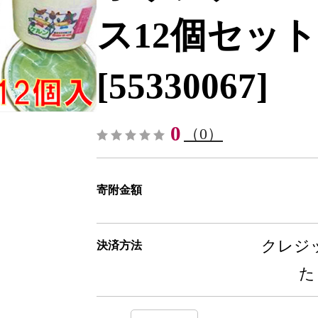
ス12個セット
[55330067]
0
（0）
寄附金額
クレジッ
決済方法
た