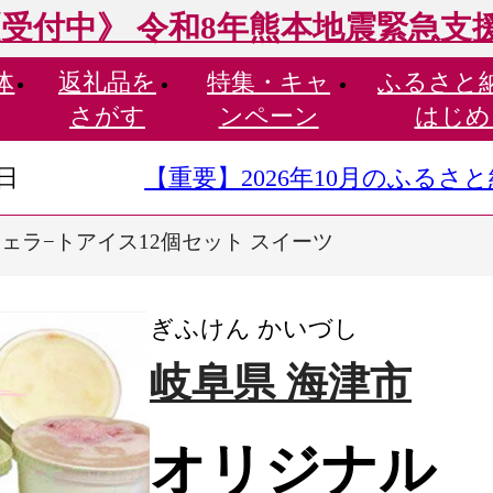
受付中》 令和8年熊本地震緊急支
体
返礼品を
特集・
キャ
ふるさと
さがす
ンペーン
はじめ
9日
【重要】2026年10月のふる
ェラ−トアイス12個セット スイーツ
ぎふけん かいづし
岐阜県 海津市
オリジナル 