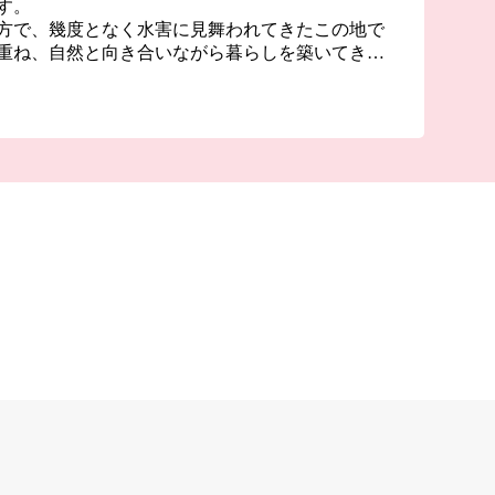
す。
方で、幾度となく水害に見舞われてきたこの地で
重ね、自然と向き合いながら暮らしを築いてきま
を今に伝える千本松原です。先人たちの挑戦が、
かな大地を支えています。
や柿などの農産物は、自然の恵みと人の手が織り
いです。また、四季折々の風景や穏やかな時間
ます。
この大切な自然環境や歴史の継承、地域のにぎわ
どもたちの育成に活用させていただきます。
つなぐまち・海津市を、ぜひ応援してください。