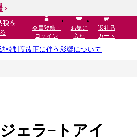
援
納税を
会員登録・
お気に
返礼品
る
ログイン
入り
カート
さと納税制度改正に伴う影響について
ジェラ−トアイ