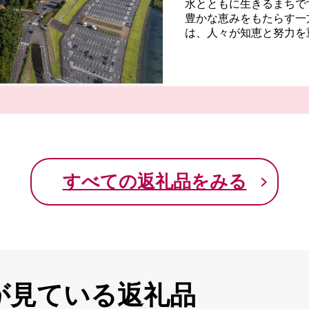
水とともに生きるまちで
豊かな恵みをもたらす一
は、人々が知恵と努力を
した。
その象徴が、治水の歴史
現在の安心な暮らしと豊
肥沃な土壌で育つみかん
なす海津ならではの味わ
は、訪れる人の心を癒し
皆さまからのご寄附は、
すべての返礼品をみる
いづくり、未来を担う子
自然と向き合い、未来へ
が見ている返礼品