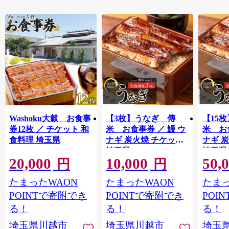
Washoku大穀 お食事
【3枚】うなぎ 傳
【15
券12枚 ／ チケット 和
米 お食事券 ／ 鰻 ウ
米 お
食料理 埼玉県
ナギ 炭火焼 チケット
ナギ 
埼玉県
埼玉県
20,000
10,000
50,
円
円
たまったWAON
たまったWAON
たまっ
POINTで寄附でき
POINTで寄附でき
POI
る！
る！
る！
埼玉県川越市
埼玉県川越市
埼玉