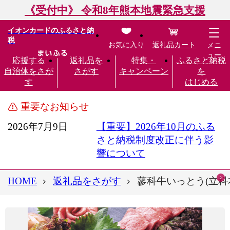
《受付中》 令和8年熊本地震緊急支援
イオンカードのふるさと納
税
お気に入り
返礼品カート
メニ
ュー
応援する
返礼品を
特集・
ふるさと納税
自治体をさが
さがす
キャンペーン
を
す
はじめる
重要なお知らせ
2026年7月9日
【重要】2026年10月のふる
さと納税制度改正に伴う影
響について
HOME
返礼品をさがす
蓼科牛いっとう(立科本