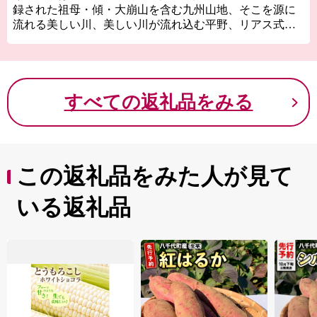
録された祖母・傾・大崩山を含む九州山地、そこを源に
流れる美しい川、美しい川が流れ込む平野、リアス式海
岸の豊かな海。日本の自然をぎゅっと詰め込んだような
多彩な環境に恵まれた土地です。
例えば、九州最後の秘境と呼ばれる大崩山は、巨大な花
崗岩がむき出しでそびえ立ち、壮大な景観を作り出して
すべての返礼品をみる
いて、全国から登山やクライミングを楽しみに多くの人
たちが訪れます。また、平野部にそそぐ北川の清流「小
川」は奇跡の清流と呼ばれるほどの透明度で、リバーカ
ヌーを楽しむ人がまるで浮かんでいるように見えるほど
です。もうひとつの清流、五ヶ瀬川では秋から冬にかけ
この返礼品をみた人が見て
て、川を下る鮎を独自の仕掛けで捕らえる「鮎やな」が
人気で、河畔の施設において鮎を炭火で塩焼きにする香
いる返礼品
ばしい香りが日本の香り100選に選ばれております。そし
て何と言っても日向灘の恵み。延岡の海岸線は入り組ん
だリアス式海岸の「日豊海岸国定公園」に含まれてお
り、複雑な海岸線に黒潮が流れ込み、種類が豊富で身の
しまった魚介を育みます。
そんな「おいしいのべおか」から選りすぐった品々を、
ふるさと納税の返礼品としてお届けします。
海の幸・大地の恵み・延岡ならではの貴重な体験、その