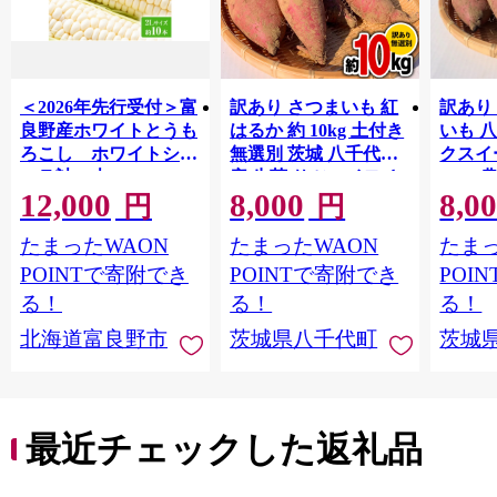
全てがきっとご満足いただけるものです。
ふるさと納税を通して皆さんの何番目かの「おいしい故
郷」になりたい。延岡市はそんなことを願ってます。
＜2026年先行受付＞富
訳あり さつまいも 紅
訳あり
良野産ホワイトとうも
はるか 約 10kg 土付き
いも 
ろこし ホワイトショ
無選別 茨城 八千代町
クスイ
コラ計10本
産 生芋 サツマイモ さ
10kg
12,000
8,000
8,0
【1678459】
つま芋 焼き芋 やきい
モ 芋 
円
円
も 芋 イモ 野菜 不揃い
ート 秋 【 先行予
たまったWAON
たまったWAON
たまっ
規格外 長期熟成 おや
2026
つ デザート 秋 旬 農家
送 】[A
POINTで寄附でき
POINTで寄附でき
POI
直送 【 先行予約 2026
る！
る！
る！
年10月下旬以降発送
北海道富良野市
茨城県八千代町
茨城
】 [AX010ya]
最近チェックした返礼品