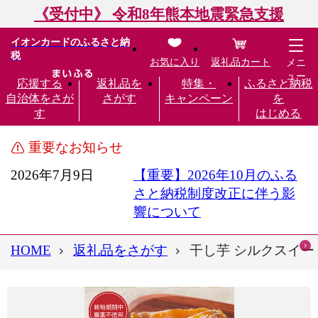
《受付中》 令和8年熊本地震緊急支援
イオンカードのふるさと納
税
お気に入り
返礼品カート
メニ
ュー
応援する
返礼品を
特集・
ふるさと納税
自治体をさが
さがす
キャンペーン
を
す
はじめる
重要なお知らせ
2026年7月9日
【重要】2026年10月のふる
さと納税制度改正に伴う影
響について
HOME
返礼品をさがす
干し芋 シルクスイート 