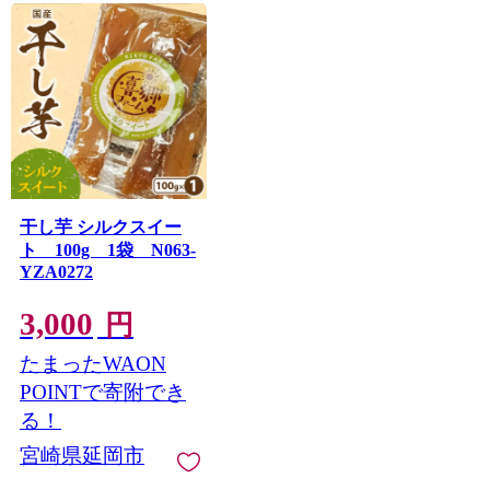
干し芋 シルクスイー
ト 100g 1袋 N063-
YZA0272
3,000
円
たまったWAON
POINTで寄附でき
る！
宮崎県延岡市