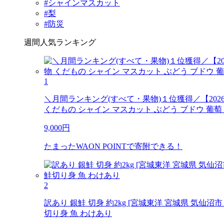
#シャインマスカット
#梨
#防災
週間人気ランキング
1
＼月間ランキング(すべて・果物)１位獲得／【202
くだもの シャイン マスカット ぶどう ブドウ 葡萄 大
9,000
円
たまったWAON POINTで寄附できる！
2
訳あり 銀鮭 切身 約2kg [宮城東洋 宮城県 気仙沼市
切り身 魚 わけあり