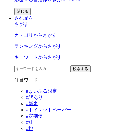
閉じる
返礼品を
さがす
カテゴリからさがす
ランキングからさがす
キーワードからさがす
検索する
注目ワード
#まいふる限定
#訳あり
#新米
#トイレットペーパー
#定期便
#鮭
#桃