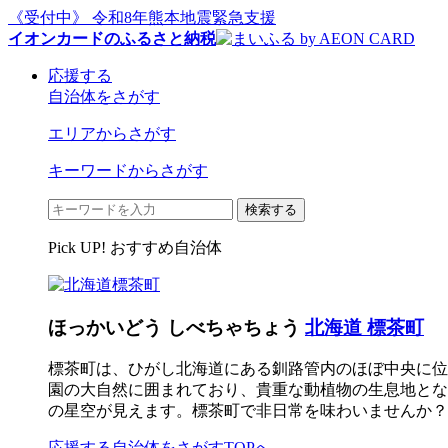
《受付中》 令和8年熊本地震緊急支援
イオンカードのふるさと納税
応援する
自治体をさがす
エリアからさがす
キーワードからさがす
検索する
Pick UP! おすすめ自治体
ほっかいどう しべちゃちょう
北海道 標茶町
標茶町は、ひがし北海道にある釧路管内のほぼ中央に位
園の大自然に囲まれており、貴重な動植物の生息地とな
の星空が見えます。標茶町で非日常を味わいませんか？
応援する自治体をさがすTOPへ