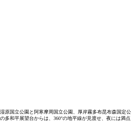
湿原国立公園と阿寒摩周国立公園、厚岸霧多布昆布森国定公
多和平展望台からは、360°の地平線が見渡せ、夜には満点