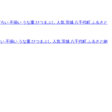
ぞろい 不揃い うな重 ひつまぶし 人気 茨城 八千代町 ふるさと納