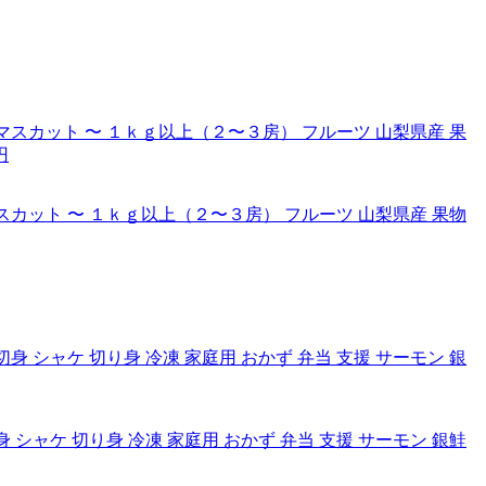
カット 〜 １ｋｇ以上（２〜３房） フルーツ 山梨県産 果物
鮭切身 シャケ 切り身 冷凍 家庭用 おかず 弁当 支援 サーモン 銀鮭