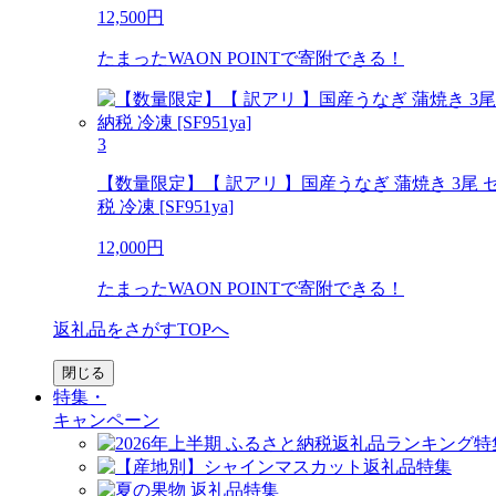
12,500
円
たまったWAON POINTで寄附できる！
3
【数量限定】【 訳アリ 】国産うなぎ 蒲焼き 3尾 セッ
税 冷凍 [SF951ya]
12,000
円
たまったWAON POINTで寄附できる！
返礼品をさがすTOPへ
閉じる
特集・
キャンペーン