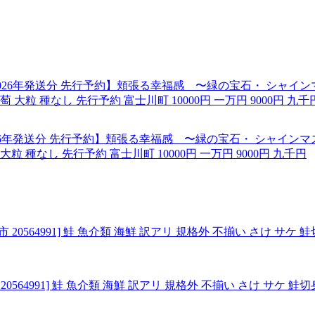
6年発送分 先行予約】頬張る幸福感 〜緑の宝石・ シャインマス
粒 種なし 先行予約 富士川町 10000円 一万円 9000円 九千円
 20564991] 鮭 魚介類 海鮮 訳アリ 規格外 不揃い さけ サケ 