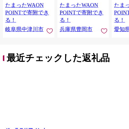
たまったWAON
たまったWAON
たまっ
ん デザート ご褒美 お
イーツ 焼き菓子 詰め
取り寄せ くり お菓子
合わせ ホワイトデー
POINTで寄附でき
POINTで寄附でき
POI
菓子 F4N-2298
お返し 冷凍 手作り 化
る！
る！
る！
粧箱入り ギフト TAS
岐阜県中津川市
兵庫県豊岡市
愛知
BAKE
最近チェックした返礼品