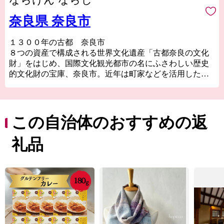
奈良県 奈良市
１３００年の古都 奈良市
８つの資産で構成される世界文化遺産「古都奈良の文化
財」をはじめ、国際文化観光都市の名にふさわしい歴史
的文化財の宝庫、奈良市。近年は町家などを活用した個
性的な店舗が増え、爆発的ヒットアニメの「聖地」とし
ても注目を浴びるほか、０～１４歳の転入超過数では関
西１位、全国で１２位（２０２２年）と、１３００年の
古都奈良はこれからも歴史と伝統を生かしたまちづくり
この自治体のおすすめの返
をすすめます。
礼品