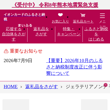
《受付中》 令和8年熊本地震緊急支援
イオンカードのふるさと納
税
お気に入り
返礼品カート
メニ
ュー
応援する
返礼品を
特集・
ふるさと納税
自治体をさが
さがす
キャンペーン
を
す
はじめる
重要なお知らせ
2026年7月9日
【重要】2026年10月のふる
さと納税制度改正に伴う影
響について
HOME
返礼品をさがす
ジェラテリアノンナ 手