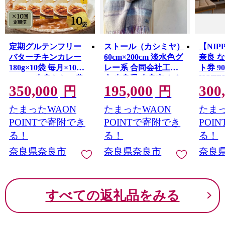
定期グルテンフリー
ストール（カシミヤ）
【NIP
バターチキンカレー
60cm×200cm 淡水色グ
奈良 
180g×10袋 毎月×10回
レー系 合同会社工藝
ト券 90
HOTEL
コース 奈良おおの農
舎 奈良県 奈良市 なら
VENU
350,000
195,000
300
195-006
園 奈良県 奈良市 なら
円
円
市 なら 
たまったWAON
たまったWAON
たまっ
POINTで寄附でき
POINTで寄附でき
POI
る！
る！
る！
奈良県奈良市
奈良県奈良市
奈良
すべての返礼品をみる