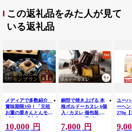
この返礼品をみた人が見て
いる返礼品
メディアで多数紹介
銅型で焼き上げる 本
ユーハ
賞味期限3分！「元祖
格ボルドーカヌレ 6個
ーヘ
お重の栗きんとんモン
入 / カヌレ 個包装 外
270g【
ブラン」 【未来のご
はカリッと香ばしい
10,000
7,000
9,0
褒美】スイーツ 栗 モ
中はもっちり ラム酒
円
円
ンブラン くりきんと
バニラ お取り寄せ ス