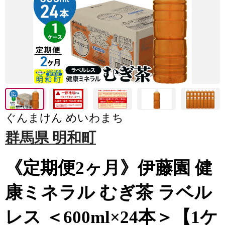
ぐんまけん めいわまち
群馬県 明和町
《定期便2ヶ月》伊藤園 健
康ミネラル むぎ茶 ラベル
レス ＜600ml×24本＞【1ケ