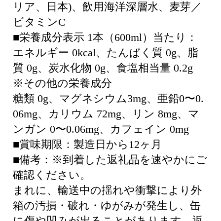
リア、日本)、飲用海洋深層水、麦芽／
ビタミンC
■栄養成分表示 1本（600ml）当たり：
エネルギー 0kcal、たんぱく質 0g、脂
質 0g、炭水化物 0g、食塩相当量 0.2g
※その他の栄養成分
糖類 0g、マグネシウム3mg、亜鉛0〜0.
06mg、カリウム 72mg、リン 8mg、マ
ンガン 0〜0.06mg、カフェイン 0mg
■賞味期限：製造日から12ヶ月
■備考：※到着した返礼品を速やかにご
確認ください。
まれに、輸送中の揺れや衝撃により外
箱の汚損・破れ・ゆがみが発生し、缶
に傷や凹みが出ることがあります。返