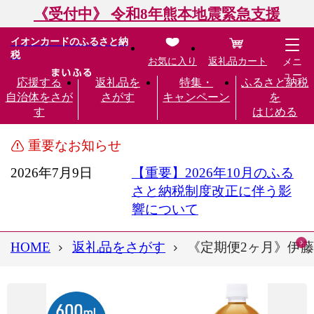
《受付中》 令和8年熊本地震緊急支援
イオンカードのふるさと納
税
お気に入り
返礼品カート
メニ
ュー
応援する
返礼品を
特集・
ふるさと納税
自治体をさが
さがす
キャンペーン
を
す
はじめる
重要なお知らせ
2026年7月9日
【重要】2026年10月のふる
さと納税制度改正に伴う影
響について
HOME
返礼品をさがす
《定期便2ヶ月》伊藤園