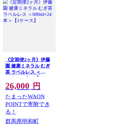
《定期便2ヶ月》伊藤
園 健康ミネラル むぎ
茶 ラベルレス ＜
600ml×24本＞【1ケー
26,000
ス】
円
たまったWAON
POINTで寄附でき
る！
群馬県明和町