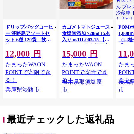
ドリップバッグコーヒ
カゴメトマトジュース
POM
ー 淡路島アソートセ
食塩無添加 720ml 15本
1,00
ット 6種 120袋 飲み
入り ns111-003-15 【
（口栓
比べ コーヒー
KAGOME 那須塩原市
【ジュ
12,000
15,000
11,
ギフト トマト 野菜 ジ
Ｍ 爽
円
円
ュース 飲料 ドリンク
ジ 果汁
たまったWAON
たまったWAON
たまっ
健康 GABA 血圧 コレ
ンス 
ステロール】
ンド 
POINTで寄附でき
POINTで寄附でき
POI
庫 ド
る！
る！
る！
栃木県那須塩原
茨城
入れし
兵庫県淡路市
市
市
アタイ
き フ
子ども
田市】
最近チェックした返礼品