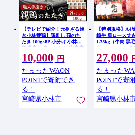
【テレビで紹介！元祖ざる焼
【特別規格】A4
き小林養鶏】鶏刺し 鶏のた
崎牛 肩ロースす
たき 100g×8P 小分け 小林養
1.35kg（牛肉 黒
鶏 鳥刺し 鳥のたたき 冷凍 宮
牛 ロース すき焼
10,000
27,000
崎 鶏肉 親鶏 新鮮
降り 人気）
円
たまったWAON
たまったWA
POINTで寄附でき
POINTで寄
る！
る！
宮崎県小林市
宮崎県小林