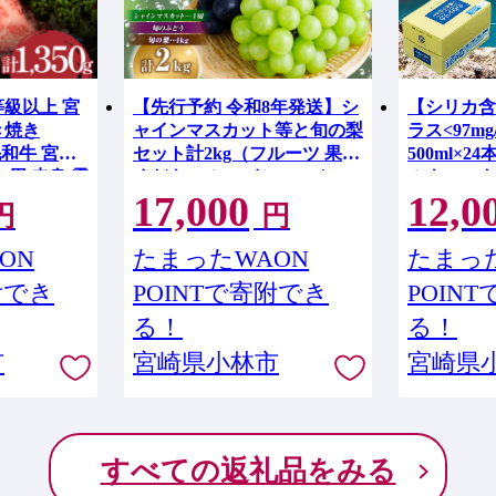
等級以上 宮
【先行予約 令和8年発送】シ
【シリカ含
き焼き
ャインマスカット等と旬の梨
ラス<97m
毛和牛 宮崎
セット計2kg（フルーツ 果物
500ml×
き用 赤身 霜
くだもの シャインマスカッ
ルウォータ
17,000
12,0
ト ブドウ 先行受付 2026 贈答
ーター 天然
円
円
用 プレゼント 限定）
人気 霧島 
ON
たまったWAON
たまった
附でき
POINTで寄附でき
POIN
る！
る！
市
宮崎県小林市
宮崎県
すべての返礼品をみる