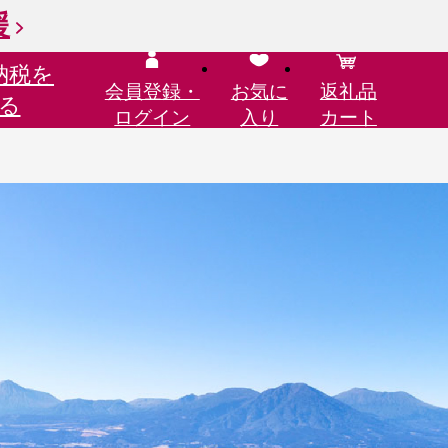
援
納税を
会員登録・
お気に
返礼品
る
ログイン
入り
カート