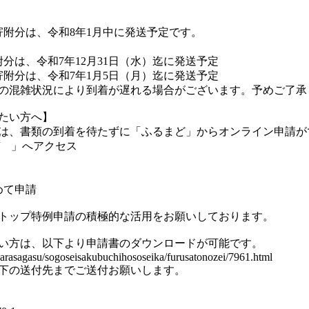
寄附分は、令和8年1月中に発送予定です。
分は、令和7年12月31日（水）迄に発送予定
寄附分は、令和7年1月5日（月）迄に発送予定
の混雑状況により到着が遅れる場合がございます。予めご了承
たい方へ】
は、書類の到着を待たずに「ふるまど」からオンライン申請が
.jp/ 」へアクセス
めて申請
トップ特例申請の積極的な活用をお願いしております。
い方は、以下より申請書のダウンロードが可能です。
ikarasagasu/sogoseisakubuchihososeika/furusatonozei/7961.html
下の送付先までご送付お願いします。