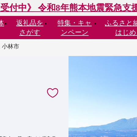
受付中》 令和8年熊本地震緊急支
体
返礼品を
特集・
キャ
ふるさと
さがす
ンペーン
はじめ
 小林市