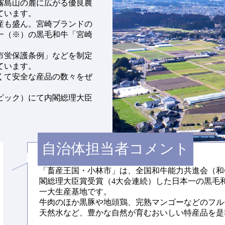
霧島山の麓に広がる優良農
ています。
産も盛ん。宮崎ブランドの
一（※）の黒毛和牛「宮崎
市蛍保護条例」などを制定
ています。
くて安全な産品の数々をぜ
ンピック）にて内閣総理大臣
自治体担当者コメント
「畜産王国・小林市」は、全国和牛能力共進会（和
閣総理大臣賞受賞（4大会連続）した日本一の黒毛
一大生産基地です。
牛肉のほか黒豚や地頭鶏、完熟マンゴーなどのフル
天然水など、豊かな自然が育むおいしい特産品を是