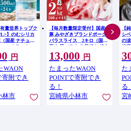
有量世界トップク
【毎月数量限定受付】国産
【純
g/L>】のむシリカ
豚 みやざきブランドポーク
シベ
24本（国産 ナチュラ
バラスライス 2キロ（国産
の涙
ー ミネラルウォ
豚肉 豚バラ肉 生姜焼き 焼肉
崎県
00
13,000
3
水 水 シリカ 美容
スライス 限定 小分け 宮崎 冷
円
円
宮崎 小林市）
凍）
WAON
たまったWAON
た
Tで寄附でき
POINTで寄附でき
P
る！
る
小林市
宮崎県小林市
宮