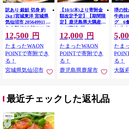
訳あり 銀鮭 切身 約
【10/1(木)より寄附金
堺の技
2kg [宮城東洋 宮城県
額改定予定】【期間限
牛肉1
気仙沼市 20564991] 鮭
定】鹿児島県大隅産う
グ 6
魚介類 海鮮 訳アリ 規
なぎ蒲焼4尾（400g）
加 牛
12,500
12,000
5,0
格外 不揃い さけ サケ
ット 6
円
円
鮭切身 シャケ 切り身
メ 温
たまったWAON
たまったWAON
たまっ
冷凍 家庭用 おかず 弁
菜 簡
当 支援 サーモン 銀鮭
すめ 
POINTで寄附でき
POINTで寄附でき
POI
切り身 魚 わけあり
取り寄
る！
る！
る！
料 ふ
宮城県気仙沼市
鹿児島県鹿屋市
大阪
堺市】
最近チェックした返礼品