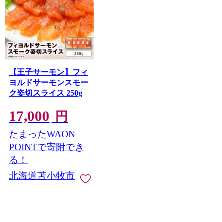
【王子サーモン】フィ
ヨルドサーモンスモー
ク姿切スライス 250g
17,000
円
たまったWAON
POINTで寄附でき
る！
北海道苫小牧市