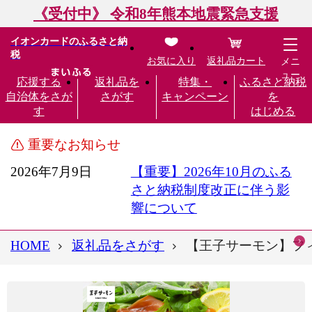
《受付中》 令和8年熊本地震緊急支援
イオンカードのふるさと納
税
お気に入り
返礼品カート
メニ
ュー
応援する
返礼品を
特集・
ふるさと納税
自治体をさが
さがす
キャンペーン
を
す
はじめる
重要なお知らせ
2026年7月9日
【重要】2026年10月のふる
さと納税制度改正に伴う影
響について
HOME
返礼品をさがす
【王子サーモン】フィ