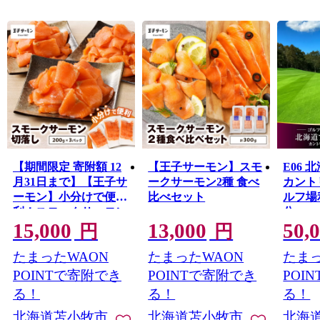
【期間限定 寄附額 12
【王子サーモン】スモ
E06
月31日まで】【王子サ
ークサーモン2種 食べ
カント
ーモン】小分けで便
比べセット
ルフ場利
利！スモークサーモン
分
15,000
13,000
50,
切落し 200g×3パック
円
円
（計600g）
たまったWAON
たまったWAON
たまっ
POINTで寄附でき
POINTで寄附でき
POI
る！
る！
る！
北海道苫小牧市
北海道苫小牧市
北海