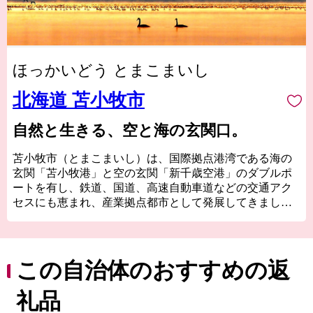
ほっかいどう とまこまいし
北海道 苫小牧市
自然と生きる、空と海の玄関口。
苫小牧市（とまこまいし）は、国際拠点港湾である海の
玄関「苫小牧港」と空の玄関「新千歳空港」のダブルポ
ートを有し、鉄道、国道、高速自動車道などの交通アク
セスにも恵まれ、産業拠点都市として発展してきまし
た。
一方で、ラムサール条約に指定されている日本を代表す
る渡り鳥の中継地「ウトナイ湖」や溶岩ドームを持つ世
この自治体のおすすめの返
界的にも珍しい三重式火山の「樽前山」があり、豊かな
自然に囲まれたまちです。
礼品