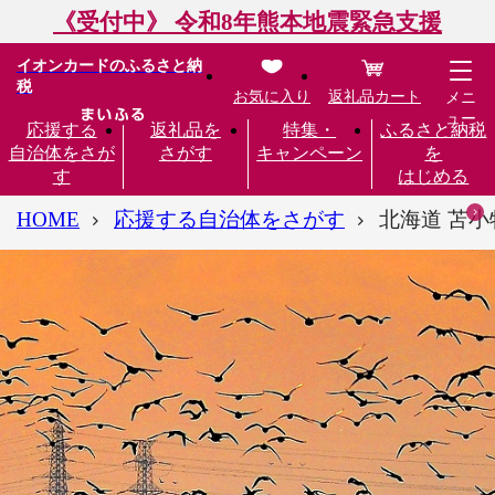
《受付中》 令和8年熊本地震緊急支援
イオンカードのふるさと納
税
お気に入り
返礼品カート
メニ
ュー
応援する
返礼品を
特集・
ふるさと納税
自治体をさが
さがす
キャンペーン
を
す
はじめる
HOME
応援する自治体をさがす
北海道 苫小