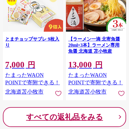
とまチョップサブレ 9枚入
【ラーメン一滴 北寄魚醤
り
20ml×3本】ラーメン専用
魚醤 北海道 苫小牧産
7,000
13,000
円
円
たまったWAON
たまったWAON
POINTで寄附できる！
POINTで寄附できる！
北海道苫小牧市
北海道苫小牧市
すべての返礼品をみる