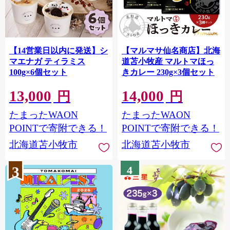
【14営業日以内に発送】シ
【マルマサ仙名商店】北海
マエナガ ティラミス
道苫小牧産 マルトマほっ
100g×6個セット
きカレー 230g×3個セット
13,000
14,000
円
円
たまったWAON
たまったWAON
POINTで寄附できる！
POINTで寄附できる！
北海道苫小牧市
北海道苫小牧市
3
4