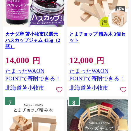
カナダ産 苫小牧市民還元
とまチョップ 積み木 3個セ
ハスカップジャム 435g（2
ット
瓶）
14,000
12,000
円
円
たまったWAON
たまったWAON
POINTで寄附できる！
POINTで寄附できる！
北海道苫小牧市
北海道苫小牧市
7
8