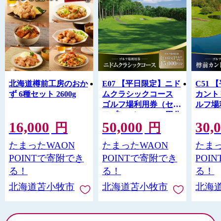
北海道樽前工房のおか
E07 【平日限定】ニド
C51
ず 6種セット 2600g
ムクラシックコース
カント
ゴルフ場利用券（セル
ルフ場
フプレー） 15,000円分
16,000
50,000
30,
円
円
たまったWAON
たまったWAON
たまっ
POINTで寄附でき
POINTで寄附でき
POI
る！
る！
る！
北海道苫小牧市
北海道苫小牧市
北海