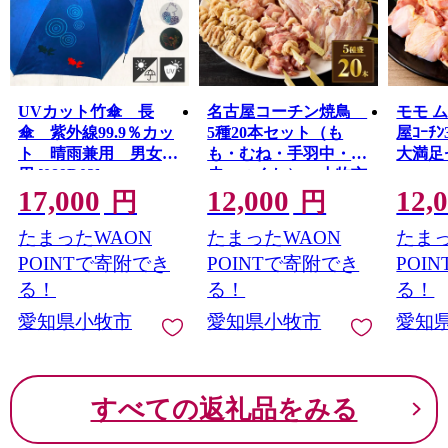
UVカット竹傘 長
名古屋コーチン焼鳥
モモ 
傘 紫外線99.9％カッ
5種20本セット（も
屋ｺｰﾁ
ト 晴雨兼用 男女兼
も・むね・手羽中・
大満足
用 [089D02]
皮・つくね） 小牧市
17,000
12,000
12,
円
円
たまったWAON
たまったWAON
たまっ
POINTで寄附でき
POINTで寄附でき
POI
る！
る！
る！
愛知県小牧市
愛知県小牧市
愛知
すべての返礼品をみる