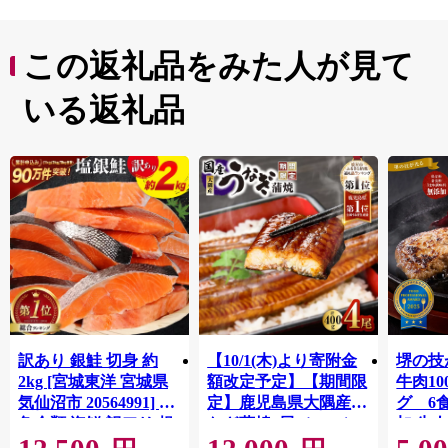
この返礼品をみた人が見て
いる返礼品
訳あり 銀鮭 切身 約
【10/1(木)より寄附金
堺の技
2kg [宮城東洋 宮城県
額改定予定】【期間限
牛肉1
気仙沼市 20564991] 鮭
定】鹿児島県大隅産う
グ 6
魚介類 海鮮 訳アリ 規
なぎ蒲焼4尾（400g）
加 牛
格外 不揃い さけ サケ
ット 6