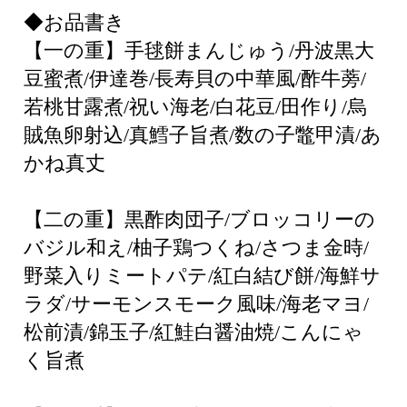
◆お品書き
【一の重】手毬餅まんじゅう/丹波黒大
豆蜜煮/伊達巻/長寿貝の中華風/酢牛蒡/
若桃甘露煮/祝い海老/白花豆/田作り/烏
賊魚卵射込/真鱈子旨煮/数の子鼈甲漬/あ
かね真丈
【二の重】黒酢肉団子/ブロッコリーの
バジル和え/柚子鶏つくね/さつま金時/
野菜入りミートパテ/紅白結び餅/海鮮サ
ラダ/サーモンスモーク風味/海老マヨ/
松前漬/錦玉子/紅鮭白醤油焼/こんにゃ
く旨煮