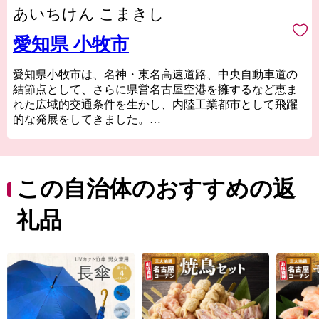
あいちけん こまきし
愛知県 小牧市
愛知県小牧市は、名神・東名高速道路、中央自動車道の
結節点として、さらに県営名古屋空港を擁するなど恵ま
れた広域的交通条件を生かし、内陸工業都市として飛躍
的な発展をしてきました。
また、小牧市のシンボルである史跡小牧山をはじめとす
る多くの歴史的資産も有し、豊かな自然と文化の薫るま
ちでもあります。
また、日本三大地鶏の一つ、名古屋コーチンは小牧市
この自治体のおすすめの返
が発祥の地です。元尾張藩士により何年もの歳月をかけ
作り出されました。名古屋コーチンの肉質は弾力に富
礼品
み、よくしまって歯ごたえがあり、「こく」のある旨み
があります。
小牧市の魅力あふれるお礼の品をご堪能ください。