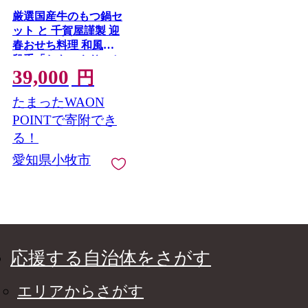
厳選国産牛のもつ鍋セ
ット と 千賀屋謹製 迎
春おせち料理 和風三
段重「おもいやり」セ
39,000
ット ［035S11-C］ 厳
円
選 国産牛 もつ鍋セッ
たまったWAON
ト 迎春 おせち料理 和
風三段重 おもいやり
POINTで寄附でき
セット 千賀屋 おせち
る！
2027年 冷蔵おせち 全
愛知県小牧市
38品 3人前 伝統の味
お正月 年末 年始 宴席
縁起物 牛ホルモン 鍋
お取り寄せ 愛知県 小
牧市 送料無料
応援する自治体をさがす
エリアからさがす