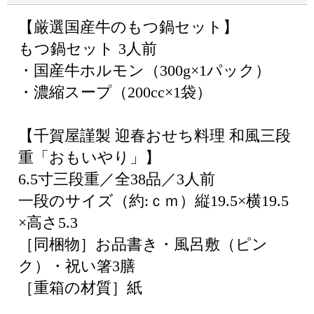
【厳選国産牛のもつ鍋セット】
もつ鍋セット 3人前
・国産牛ホルモン（300g×1パック）
・濃縮スープ（200cc×1袋）
【千賀屋謹製 迎春おせち料理 和風三段
重「おもいやり」】
6.5寸三段重／全38品／3人前
一段のサイズ（約:ｃｍ）縦19.5×横19.5
×高さ5.3
［同梱物］お品書き・風呂敷（ピン
ク）・祝い箸3膳
［重箱の材質］紙