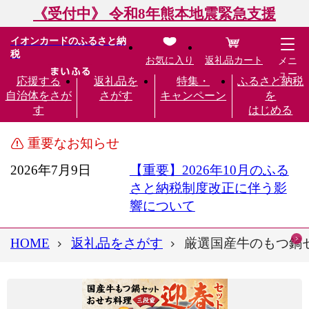
《受付中》 令和8年熊本地震緊急支援
イオンカードのふるさと納
税
お気に入り
返礼品カート
メニ
ュー
応援する
返礼品を
特集・
ふるさと納税
自治体をさが
さがす
キャンペーン
を
す
はじめる
重要なお知らせ
2026年7月9日
【重要】2026年10月のふる
さと納税制度改正に伴う影
響について
HOME
返礼品をさがす
厳選国産牛のもつ鍋セッ