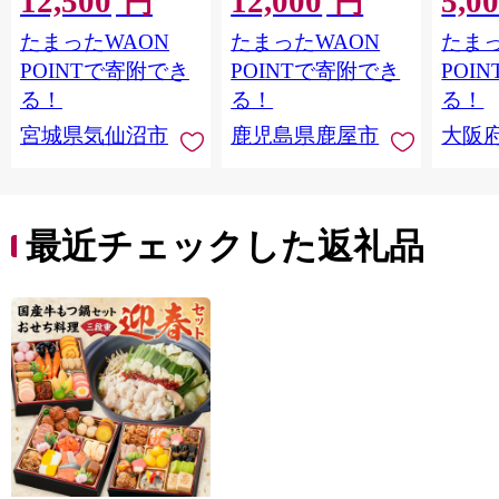
12,500
12,000
5,0
円
円
鮭切身 シャケ 切り身
メ 温
たまったWAON
たまったWAON
たまっ
冷凍 家庭用 おかず 弁
菜 簡
当 支援 サーモン 銀鮭
すめ 
POINTで寄附でき
POINTで寄附でき
POI
切り身 魚 わけあり
取り寄
る！
る！
る！
料 ふ
宮城県気仙沼市
鹿児島県鹿屋市
大阪
堺市】
最近チェックした返礼品