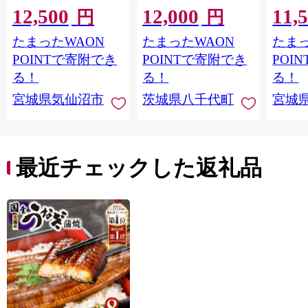
12,500
12,000
11,
格外 不揃い さけ サケ
レ・山椒付き ウナギ
20564
円
円
鮭切身 シャケ 切り身
鰻 ふぞろい 不揃い う
お刺し
たまったWAON
たまったWAON
たまっ
冷凍 家庭用 おかず 弁
な重 ひつまぶし 人気
生 生
当 支援 サーモン 銀鮭
茨城 八千代町 ふるさ
鮭 銀鮭
POINTで寄附でき
POINTで寄附でき
POI
切り身 魚 わけあり
と納税 冷凍 [SF951ya]
介
る！
る！
る！
宮城県気仙沼市
茨城県八千代町
宮城
最近チェックした返礼品