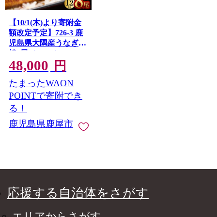
【10/1(木)より寄附金
額改定予定】726-3 鹿
児島県大隅産うなぎ蒲
焼8尾（1.2kg）
48,000
円
たまったWAON
POINTで寄附でき
る！
鹿児島県鹿屋市
応援する自治体をさがす
エリアからさがす