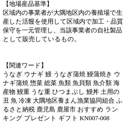
【地場産品基準】
区域内の事業者が大隅地区内の養殖場で生
産した活饅を使用して区域内で加工・品質
保守を一元管理し、当該事業者の自社製品
として販売しているもの。
【関連ワード】
うなぎ ウナギ 鰻 うなぎ蒲焼 鰻蒲焼き ウ
ナギ蒲焼 惣菜 総菜 魚類 魚貝類 魚介類 海
産物 鰻重 うな重 ひつまぶし 鰻丼 土用の
丑 魚 冷凍 大隅地区養まん漁業協同組合 ふ
るさと納税 鹿児島 鹿屋市 おすすめ ラン
キング プレゼント ギフト KN007-008