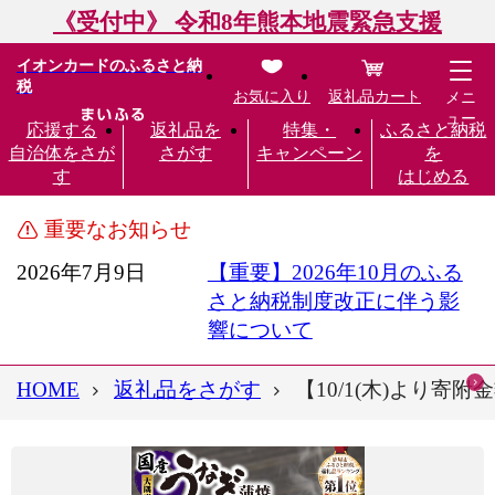
《受付中》 令和8年熊本地震緊急支援
イオンカードのふるさと納
税
お気に入り
返礼品カート
メニ
ュー
応援する
返礼品を
特集・
ふるさと納税
自治体をさが
さがす
キャンペーン
を
す
はじめる
重要なお知らせ
2026年7月9日
【重要】2026年10月のふる
さと納税制度改正に伴う影
響について
HOME
返礼品をさがす
【10/1(木)より寄附