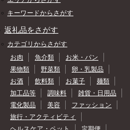
キーワードからさがす
返礼品をさがす
カテゴリからさがす
お肉
魚介類
お米・パン
果物類
野菜類
卵・乳製品
お酒
飲料類
お菓子
麺類
加工品等
調味料
雑貨・日用品
電化製品
美容
ファッション
旅行・アクティビティ
ヘルスケア・ペット
定期便