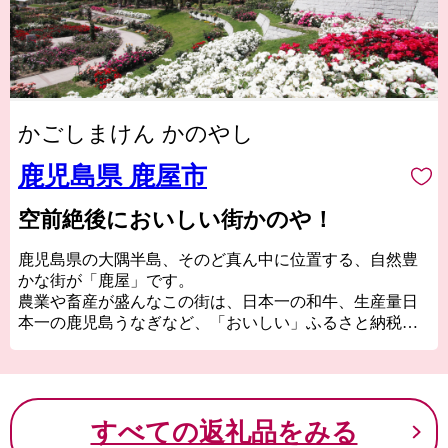
かごしまけん かのやし
鹿児島県 鹿屋市
空前絶後においしい街かのや！
鹿児島県の大隅半島、そのど真ん中に位置する、自然豊
かな街が「鹿屋」です。
農業や畜産が盛んなこの街は、日本一の和牛、生産量日
本一の鹿児島うなぎなど、「おいしい」ふるさと納税の
返礼品があります。
また、その暮らしやすさから、人口10万人以上の街で合
計特殊出生率１位、学校や病院も充実しているなど、暮
らす場所としても、おいしい街です。
すべての返礼品をみる
そんな豊かな自然のなかで、ゆっくり、じっくり育てら