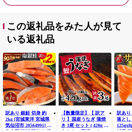
れた、黒毛和牛や黒豚を中心とした農畜産物をお礼の特
産品として提供いたします。
この返礼品をみた人が見て
いる返礼品
訳あり 銀鮭 切身 約
【数量限定】【 訳ア
訳あり
2kg [宮城東洋 宮城県
リ 】国産うなぎ 蒲焼
落とし 
気仙沼市 20564991] 鮭
き 3尾 セット ( 420g )
125gx
魚介類 海鮮 訳アリ 規
大きさ の不揃い タ
城県 