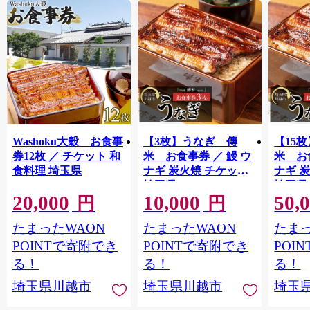
Washoku大穀 お食事
【3枚】うなぎ 傳
【15
券12枚 ／ チケット 和
米 お食事券 ／ 鰻 ウ
米 お
食料理 埼玉県
ナギ 炭火焼 チケット
ナギ 
埼玉県
埼玉県
20,000
10,000
50,
円
円
たまったWAON
たまったWAON
たまっ
POINTで寄附でき
POINTで寄附でき
POI
る！
る！
る！
埼玉県川越市
埼玉県川越市
埼玉