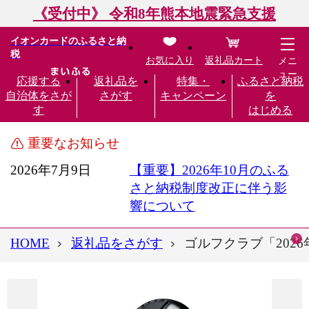
《受付中》 令和8年熊本地震緊急支援
イオンカードのふるさと納
税
お気に入り
返礼品カート
メニ
ュー
応援する
返礼品を
特集・
ふるさと納税
自治体をさが
さがす
キャンペーン
を
す
はじめる
重要なお知らせ
2026年7月9日
【重要】2026年10月のふる
さと納税制度改正に伴う影
響について
HOME
返礼品をさがす
ゴルフクラブ「202