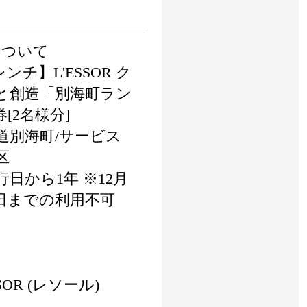
について
チ】L'ESSOR ク
と創造「別海町ラン
[2名様分]
別海町/サービス
区
から1年 ※12月
-7日までの利用不可
SOR (レソール)
】