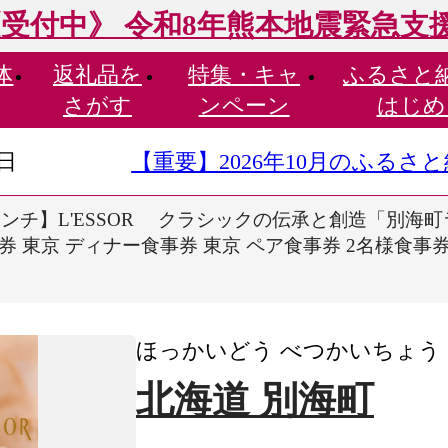
受付中》 令和8年熊本地震緊急支
体
返礼品を
特集・
キャ
ふるさと
さがす
ンペーン
はじめ
9日
【重要】2026年10月のふる
ンチ】L'ESSOR クラシックの伝承と創造「別海町ラ
券 東京 ディナー食事券 東京 ペア食事券 2名様食事券 
ほっかいどう べつかいちょう
北海道 別海町