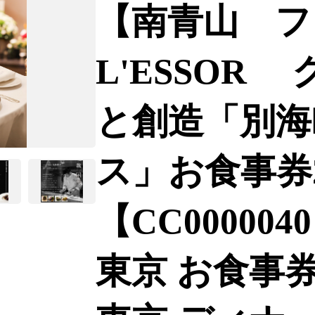
【南青山 フ
L'ESSOR
と創造「別海
ス」お食事券
【CC00000
東京 お食事券