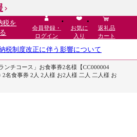
援
納税を
会員登録・
お気に
返礼品
る
ログイン
入り
カート
さと納税制度改正に伴う影響について
ンチコース」お食事券2名様【CC000004
2名食事券 2人 2人様 お2人様 二人 二人様 お