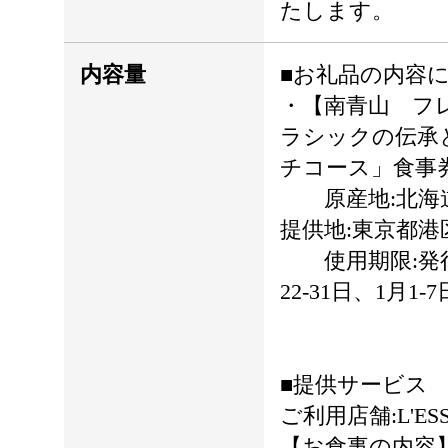
たします。
内容量
■お礼品の内容
・【南青山 フレン
ラシックの伝承
チコース」食事券
原産地:北海道
提供地:東京都港
使用期限:発行日
22-31日、1月1
■提供サービス
ご利用店舗:L'ES
【お食事の内容