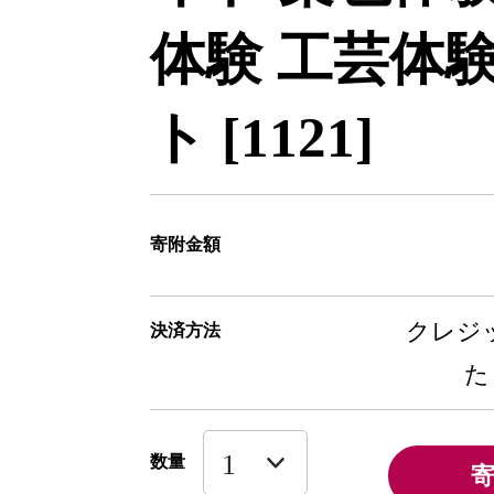
体験 工芸体験
ト [1121]
寄附金額
クレジッ
決済方法
た
数量