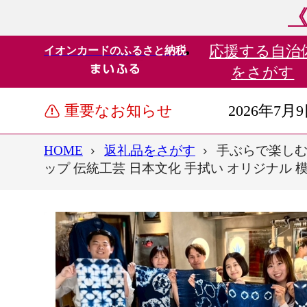
《
応援する
自治
イオンカードのふるさと納税
をさがす
重要なお知らせ
2026年7月
HOME
返礼品をさがす
手ぶらで楽しむ 
ップ 伝統工芸 日本文化 手拭い オリジナル 模