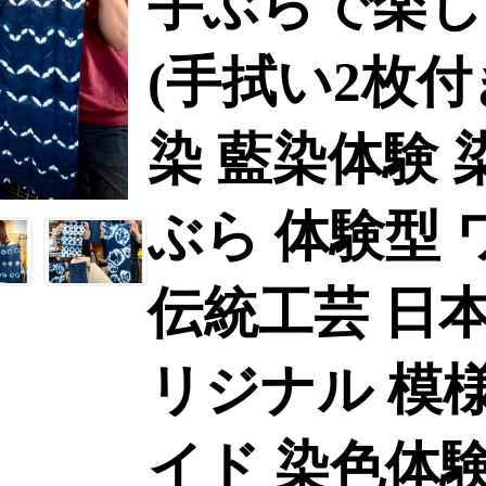
手ぶらで楽し
(手拭い2枚付
染 藍染体験 
ぶら 体験型
伝統工芸 日本
リジナル 模
イド 染色体験