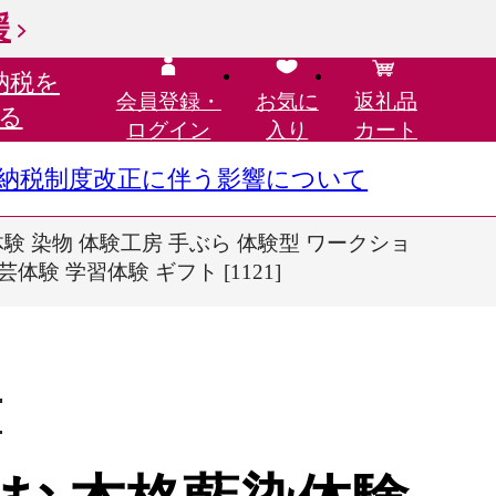
援
納税を
会員登録・
お気に
返礼品
る
ログイン
入り
カート
さと納税制度改正に伴う影響について
体験 染物 体験工房 手ぶら 体験型 ワークショ
験 学習体験 ギフト [1121]
市