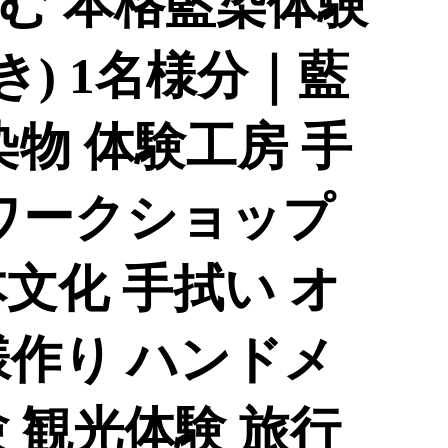
む 本格藍染体験
き) 1名様分｜藍
染物 体験工房 手
 ワークショップ
文化 手拭い オ
様作り ハンドメ
 観光体験 旅行