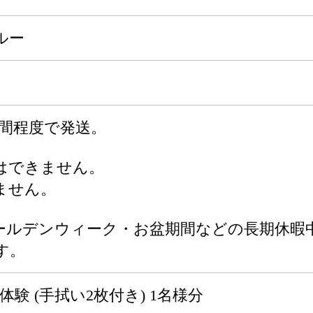
ルー
週間程度で発送。
はできません。
ません。
ールデンウィーク・お盆期間などの長期休暇
す。
験 (手拭い2枚付き) 1名様分