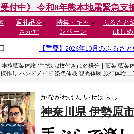
受付中》 令和8年熊本地震緊急支
体
返礼品を
特集・
キャ
ふるさと
さがす
ンペーン
はじめ
9日
【重要】2026年10月のふる
本格藍染体験 (手拭い2枚付き) 1名様分｜藍染 藍染
様作り ハンドメイド 染色体験 観光体験 旅行体験 工芸体
かながわけん いせはらし
神奈川県 伊勢原