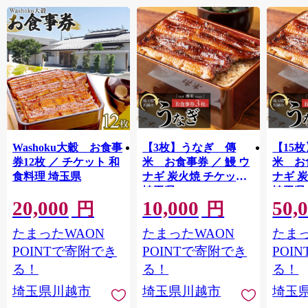
Washoku大穀 お食事
【3枚】うなぎ 傳
【15
券12枚 ／ チケット 和
米 お食事券 ／ 鰻 ウ
米 お
食料理 埼玉県
ナギ 炭火焼 チケット
ナギ 
埼玉県
埼玉県
20,000
10,000
50,
円
円
たまったWAON
たまったWAON
たまっ
POINTで寄附でき
POINTで寄附でき
POI
る！
る！
る！
埼玉県川越市
埼玉県川越市
埼玉