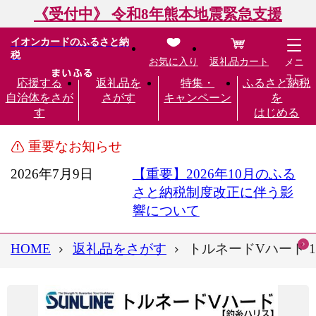
《受付中》 令和8年熊本地震緊急支援
イオンカードのふるさと納
税
お気に入り
返礼品カート
メニ
ュー
応援する
返礼品を
特集・
ふるさと納税
自治体をさが
さがす
キャンペーン
を
す
はじめる
重要なお知らせ
2026年7月9日
【重要】2026年10月のふる
さと納税制度改正に伴う影
響について
HOME
返礼品をさがす
トルネードVハード 1