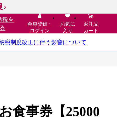
援
納税を
会員登録・
お気に
返礼品
る
ログイン
入り
カート
さと納税制度改正に伴う影響について
食事券【25000