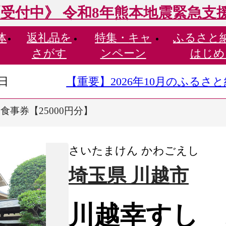
受付中》 令和8年熊本地震緊急支
体
返礼品を
特集・
キャ
ふるさと
さがす
ンペーン
はじめ
9日
【重要】2026年10月のふる
食事券【25000円分】
さいたまけん かわごえし
埼玉県 川越市
川越幸すし お