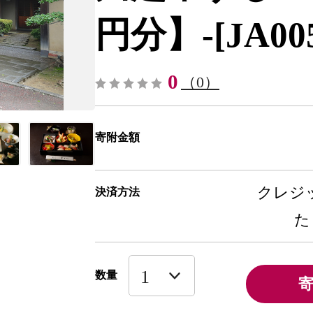
円分】-[JA00
0
（0）
寄附金額
クレジッ
決済方法
た
数量