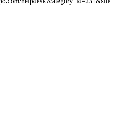
po.com/helpdesk?category_id=231&site