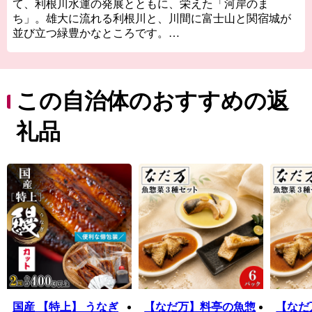
て、利根川水運の発展とともに、栄えた「河岸のま
ち」。雄大に流れる利根川と、川間に富士山と関宿城が
並び立つ緑豊かなところです。
平成27年には首都圏中央連絡自動車道（圏央道）境古河
ICが開通するとともに、自然豊かな住み良い町として、
次世代を担う子どもたちに未来ある町として、近年では
「利根川大花火大会」をはじめ、世界大会基準のアーバ
この自治体のおすすめの返
ンスポーツパーク、人工サーフィン場「city wave」など
次世代スポーツにも力を入れており、町の地域資源を生
礼品
かした新たな取り組みを数多く行っています。
国産 【特上】 うなぎ
【なだ万】料亭の魚惣
【なだ