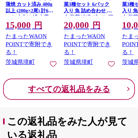
蒲焼 カット済み 400g
菜3種セット 6パック
菜3種
以上 (200g×2尾) 計6パ
入り 魚 詰め合わせ 魚
入り 
ック 小分け 鰻 土用の
介 惣菜 冷凍 ギフト 鯛
介 惣菜
15,000
20,000
10,
丑の日 丑の日 御中元
サーモン 個包装 食べ
サーモ
円
円
美容 健康 母の日 父の
比べ K2731
比べ K2
たまったWAON
たまったWAON
たまっ
日 準備簡単 スタミナ
まな板不要 ギフト
POINTで寄附でき
POINTで寄附でき
POI
K2699
る！
る！
る！
茨城県境町
茨城県境町
茨城
すべての返礼品をみる
この返礼品をみた人が見て
いる返礼品