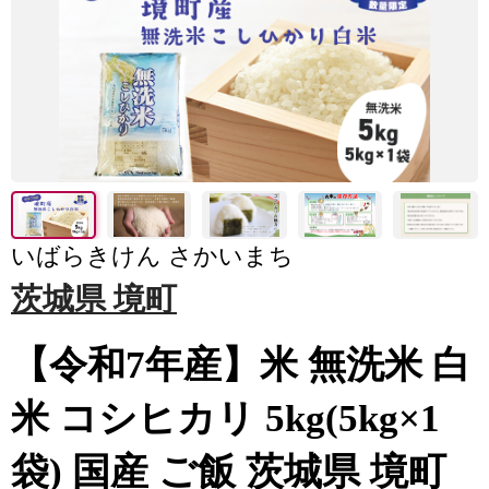
いばらきけん さかいまち
茨城県 境町
【令和7年産】米 無洗米 白
米 コシヒカリ 5kg(5kg×1
袋) 国産 ご飯 茨城県 境町