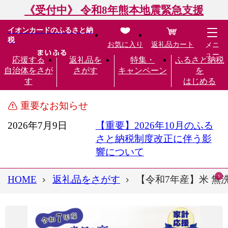
《受付中》 令和8年熊本地震緊急支援
イオンカードのふるさと納
税
お気に入り
返礼品カート
メニ
ュー
応援する
返礼品を
特集・
ふるさと納税
自治体をさが
さがす
キャンペーン
を
す
はじめる
重要なお知らせ
2026年7月9日
【重要】2026年10月のふる
さと納税制度改正に伴う影
響について
HOME
返礼品をさがす
【令和7年産】米 無洗米 