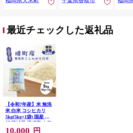
福岡県大木町
千葉県香取市
福岡
産 飯 おこめ 取り寄せ
弁当 家計応援 千葉県
産 R8 2026年 産 千葉
千葉県 香取市
最近チェックした返礼品
【令和7年産】米 無洗
米 白米 コシヒカリ
5kg(5kg×1袋) 国産 ご
飯 茨城県 境町産 人気
10,000
S269
円