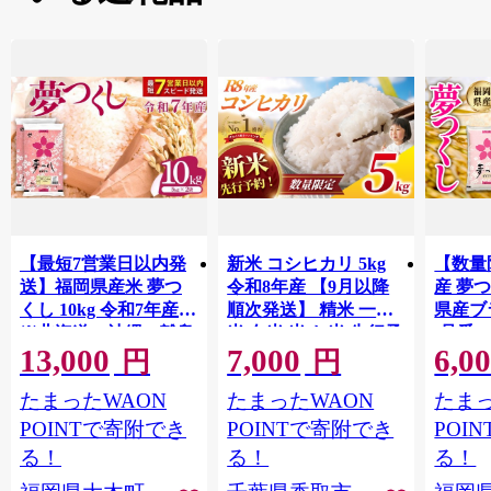
【最短7営業日以内発
新米 コシヒカリ 5kg
【数量
送】福岡県産米 夢つ
令和8年産 【9月以降
産 夢つ
くし 10kg 令和7年産
順次発送】 精米 一等
県産ブラ
※北海道・沖縄・離島
米 白米 米 お米 先行予
(品番:3
13,000
7,000
6,0
は配送不可 |【精米 単
約 数量 限定 こしひか
円
円
一米 単一原料米 7年産
り 5キロ 米5kg ごはん
たまったWAON
たまったWAON
たまっ
国産 お米 ブランド米
こめ コメ はくまい お
5kg × 2 ゆめつくし】
米マイスター 厳選 予
POINTで寄附でき
POINTで寄附でき
POI
CY009_01
約 白飯 ※ okome kome
る！
る！
る！
おむすび おにぎり 国