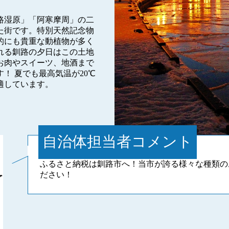
路湿原」「阿寒摩周」の二
た街です。特別天然記念物
的にも貴重な動植物が多く
れる釧路の夕日はこの土地
お肉やスイーツ、地酒まで
！ 夏でも最高気温が20℃
適しています。
自治体担当者コメント
ふるさと納税は釧路市へ！当市が誇る様々な種類の
ださい！