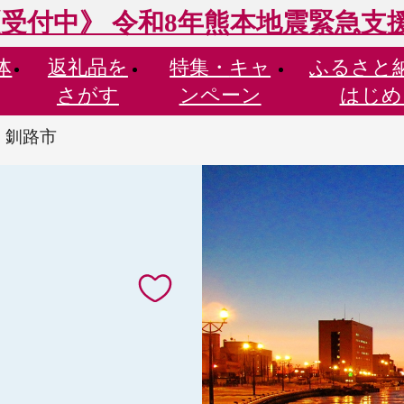
受付中》 令和8年熊本地震緊急支
体
返礼品を
特集・
キャ
ふるさと
さがす
ンペーン
はじめ
 釧路市