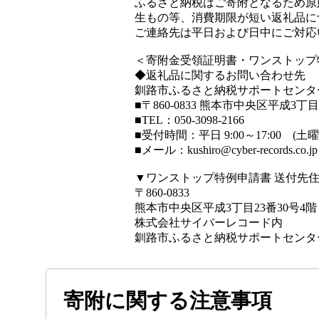
ふるさと納税はご寄附となるため原
生もの等、消費期限が短い返礼品に
ご連絡先は平日および日中にご対応
＜寄附金受領証明書・ワンストップ
◆返礼品に関するお問い合わせ先
釧路市ふるさと納税サポートセンタ
■〒860-0833 熊本市中央区平成3丁目23
■TEL：050-3098-2166
■受付時間：平日 9:00～17:00 
■メール：kushiro@cyber-records.co.jp
▼ワンストップ特例申請書 送付先
〒860-0833
熊本市中央区平成3丁目23番30号4階
株式会社サイバーレコード内
釧路市ふるさと納税サポートセンタ
寄附に関する注意事項