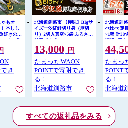
しゃもオ
北海道釧路市 【極味】BIgサ
北海道釧路
！ 本しし
イズ一汐紅鮭切り身（厚切
べ比べ 定期
 魚好きのオ
り）2切入真空×5袋 ふるさと
×1種 計3
ごのメス 魚
納税 サケ 鮭 F4F-7957
連続 3種 
13,000
44,5
モ 北海道産
サケ F4F-8
円
円
 F4F-
ON
たまったWAON
たまった
附でき
POINTで寄附でき
POIN
る！
る！
市
北海道釧路市
北海道
すべての返礼品をみる