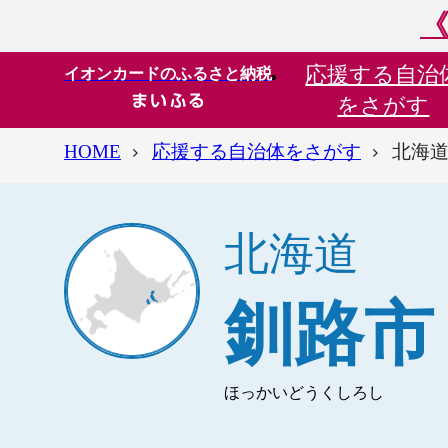
《
応援する
自治
イオンカードのふるさと納税
をさがす
HOME
応援する自治体をさがす
北海道
北海道
釧路市
ほっかいどうくしろし