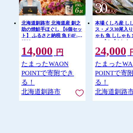
北海道釧路市 北海道産 釧之
本場くしろ産 し
助の焼鮭手ほぐし 【6個セッ
ス・メス30尾入り
ト】 ふるさと納税 魚 F4F-
ゃも 魚 ししゃも
8399
ス プチプチたま
14,000
24,000
介 グルメ シシャ
円
国産 魚 魚介 海の幸
9164
たまったWAON
たまったWA
POINTで寄附でき
POINTで寄
る！
る！
北海道釧路市
北海道釧路