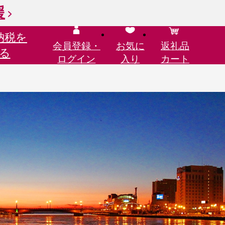
援
納税を
会員登録・
お気に
返礼品
る
ログイン
入り
カート