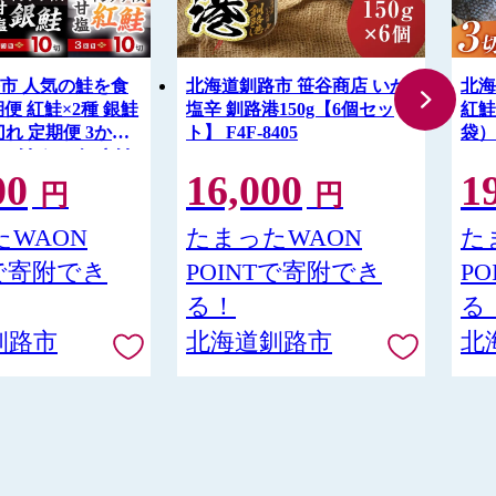
市 人気の鮭を食
北海道釧路市 笹谷商店 いか
北海
便 紅鮭×2種 銀鮭
塩辛 釧路港150g【6個セッ
紅鮭
8切れ 定期便 3か月
ト】 F4F-8405
袋）
しゃけ シャケ さけ
00
16,000
1
079
円
円
WAON
たまったWAON
た
Tで寄附でき
POINTで寄附でき
P
る！
る
釧路市
北海道釧路市
北