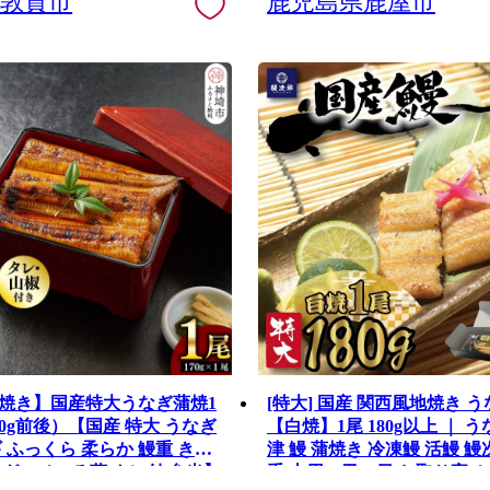
県敦賀市
鹿児島県鹿屋市
焼き】国産特大うなぎ蒲焼1
[特大] 国産 関西風地焼き う
70g前後）【国産 特大 うなぎ
【白焼】1尾 180g以上 ｜ う
 ふっくら 柔らか 鰻重 きざ
津 鰻 蒲焼き 冷凍鰻 活鰻 鰻
なぎのせいろ蒸 タレ付 弁当】
重 土用の丑の日 お取り寄せ 