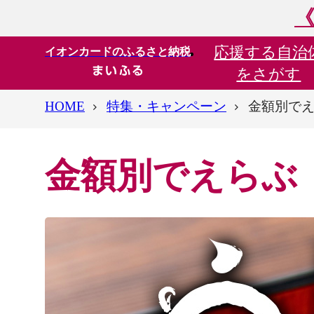
《
応援する
自治
イオンカードのふるさと納税
をさがす
HOME
特集・キャンペーン
金額別で
金額別でえらぶ