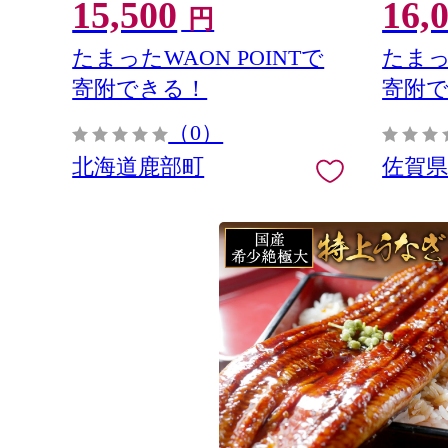
15,500
16,
(H097112
円
たまったWAON POINTで
たまっ
寄附できる！
寄附
（0）
北海道鹿部町
佐賀