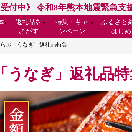
受付中》 令和8年熊本地震緊急支
体
返礼品を
特集・
キャ
ふるさと
さがす
ンペーン
はじめ
えらぶ「うなぎ」返礼品特集
「うなぎ」返礼品特