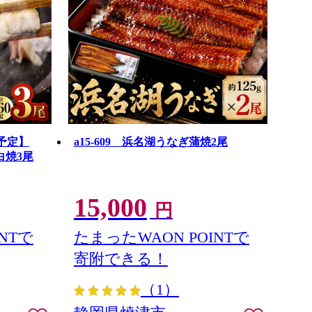
定予定】
a15-609 浜名湖うなぎ蒲焼2尾
白焼3尾
15,000
円
NTで
たまったWAON POINTで
寄附できる！
（1）