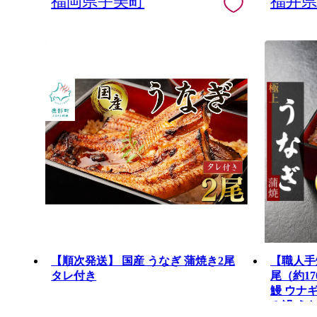
福岡県宇美町
福井
【順次発送】 国産 うなぎ 蒲焼き2尾
【職人手
タレ付き
尾（約1
鰻 ウナギ
み鰻 う