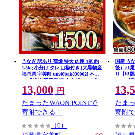
うなぎ 訳あり 蒲焼 特大 肉厚 4尾 約
国産 うな
1.5kg 小分け タレ 山椒付き [大黒物産
後）×1
福岡県 宇美町 um40bak830002] 不揃
り【甲羅組
い 規格外 家庭用 鰻 ウナギ unagi う
a071
13,000
13,
なぎ蒲焼 鰻蒲焼き 蒲焼き かば焼き
円
真空パック 個包装 冷凍 13000 13000
円
たまったWAON POINTで
たまっ
寄附できる！
寄附
（0）