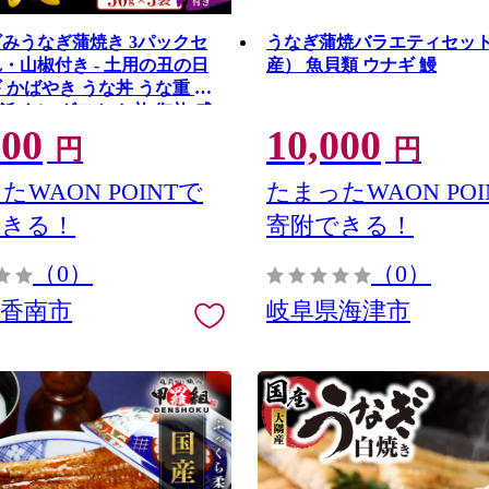
ざみうなぎ蒲焼き 3パックセ
うなぎ蒲焼バラエティセッ
れ・山椒付き - 土用の丑の日
産） 魚貝類 ウナギ 鰻
 かばやき うな丼 うな重 炊
 タレ ギフト お礼 御礼 感
000
10,000
の日 須崎市道の駅 高知県 香
円
円
s-0049
たWAON POINTで
たまったWAON POI
できる！
寄附できる！
（0）
（0）
県香南市
岐阜県海津市