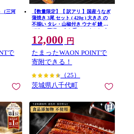
ト（三河
【数量限定】【 訳アリ 】国産うなぎ
蒲焼き 3尾 セット ( 420g ) 大きさ の
不揃い タレ・山椒付き ウナギ 鰻 ふ
ぞろい 不揃い うな重 ひつまぶし 人
12,000
気 茨城 八千代町 ふるさと納税 冷凍
円
[SF951ya]
NTで
たまったWAON POINTで
寄附できる！
（25）
茨城県八千代町