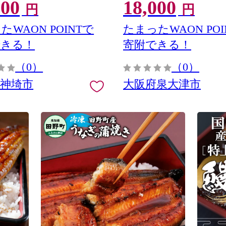
000
18,000
)
なぎの日 ウナギ unagi ※
円
円
送不可
たWAON POINTで
たまったWAON POI
できる！
寄附できる！
（0）
（0）
県神埼市
大阪府泉大津市