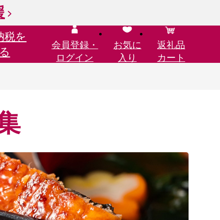
援
納税を
会員登録・
お気に
返礼品
る
ログイン
入り
カート
集