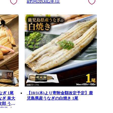
静岡県焼津市
なぎ 1尾
【10/1(木)より寄附金額改定予定】鹿
なぎ 泉大
児島県産うなぎの白焼き 1尾
次郎 うな
高級 う