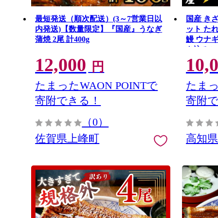
最短発送（順次配送）(3～7営業日以
国産 き
内発送)【数量限定】『国産』うなぎ
ット た
蒲焼 2尾 計400g
鰻 ウナギ
き込みご飯
12,000
10,
謝 敬老
円
南市 冷凍 s
たまったWAON POINTで
たまっ
寄附できる！
寄附
（0）
佐賀県上峰町
高知