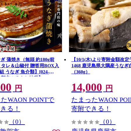
ぎ 蒲焼き（無頭 約180g前
【10/1(木)より寄附金額改
尾 タレ＆山椒付 贈答用BOX入
1468 鹿児島県大隅産うなぎ
 うなぎ 魚介類】[024-
（360g）
]【敦賀市ふるさと納税】
500
14,000
円
円
たWAON POINTで
たまったWAON POI
できる！
寄附できる！
（0）
（0）