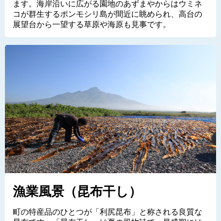
ます。海岸沿いに広がる園地のあずまやからはウミネ
コが群生するポンモシリ島が間近に眺められ、高台の
展望台から一望する草原や海原も見事です。
漁業風景（昆布干し）
町の特産品のひとつが「利尻昆布」と称される良質な