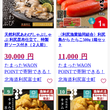
天然利尻あわびしゃぶしゃ
〈利尻漁業協同組合〉利尻
ぶ 利尻昆布仕立て、特製
島から たらこ500g 1箱セッ
肝ソース付き（２人前）
ト
30,000
11,000
円
円
たまったWAON
たまったWAON
POINTで寄附できる！
POINTで寄附できる！
北海道利尻富士町
北海道利尻富士町
9
10