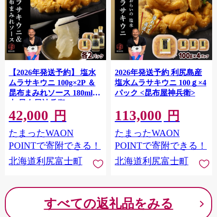
【2026年発送予約】 塩水
2026年発送予約 利尻島産
ムラサキウニ 100g×2P ＆
塩水ムラサキウニ 100ｇ×4
昆布まみれソース 180ml×2
パック <昆布屋神兵衛>
本 昆布屋神兵衛
42,000
113,000
円
円
たまったWAON
たまったWAON
POINTで寄附できる！
POINTで寄附できる！
北海道利尻富士町
北海道利尻富士町
すべての返礼品をみる