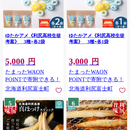
ゆたかアメ《利尻高校生徒
ゆたかアメ《利尻高校生徒
考案》 3種×各2袋
考案》 3種×各1袋
5,000
3,000
円
円
たまったWAON
たまったWAON
POINTで寄附できる！
POINTで寄附できる！
北海道利尻富士町
北海道利尻富士町
5
6