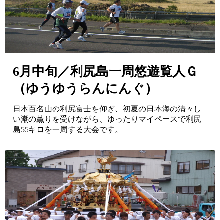
6月中旬／利尻島一周悠遊覧人Ｇ
（ゆうゆうらんにんぐ）
日本百名山の利尻富士を仰ぎ、初夏の日本海の清々し
い潮の薫りを受けながら、ゆったりマイペースで利尻
島55キロを一周する大会です。