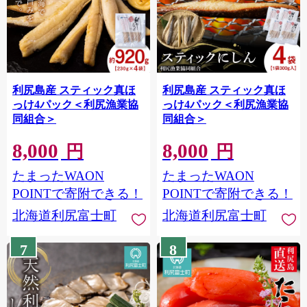
利尻島産 スティック真ほ
利尻島産 スティック真ほ
っけ4パック＜利尻漁業協
っけ4パック＜利尻漁業協
同組合＞
同組合＞
8,000
8,000
円
円
たまったWAON
たまったWAON
POINTで寄附できる！
POINTで寄附できる！
北海道利尻富士町
北海道利尻富士町
7
8