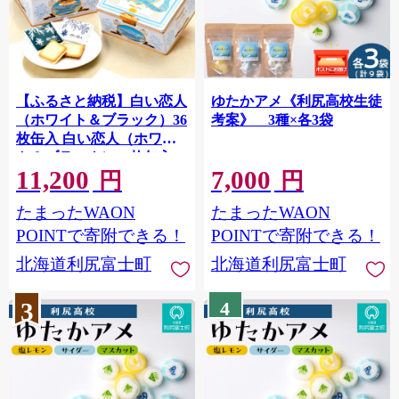
【ふるさと納税】白い恋人
ゆたかアメ《利尻高校生徒
（ホワイト＆ブラック）36
考案》 3種×各3袋
枚缶入 白い恋人（ホワイ
ト＆ブラック）36枚缶入
11,200
7,000
お菓子 おやつ クッキー食
円
円
べ比べ 焼き菓子 クッキー
たまったWAON
たまったWAON
缶 北海道 お土産
POINTで寄附できる！
POINTで寄附できる！
北海道利尻富士町
北海道利尻富士町
3
4