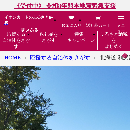
《受付中》 令和8年熊本地震緊急支援
イオンカードのふるさと納
税
お気に入り
返礼品カート
メニ
ュー
応援する
返礼品を
特集・
ふるさと納税
自治体をさが
さがす
キャンペーン
を
す
はじめる
HOME
応援する自治体をさがす
北海道 利尻