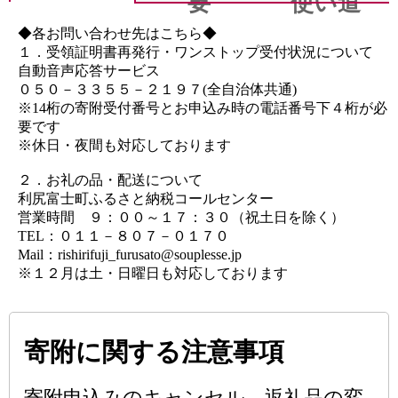
要
使い道
◆各お問い合わせ先はこちら◆
１．受領証明書再発行・ワンストップ受付状況について
自動音声応答サービス
０５０－３３５５－２１９７(全自治体共通)
※14桁の寄附受付番号とお申込み時の電話番号下４桁が必
要です
※休日・夜間も対応しております
２．お礼の品・配送について
利尻富士町ふるさと納税コールセンター
営業時間 ９：００～１７：３０（祝土日を除く）
TEL：０１１－８０７－０１７０
Mail：rishirifuji_furusato@souplesse.jp
※１２月は土・日曜日も対応しております
寄附に関する注意事項
寄附申込みのキャンセル、返礼品の変