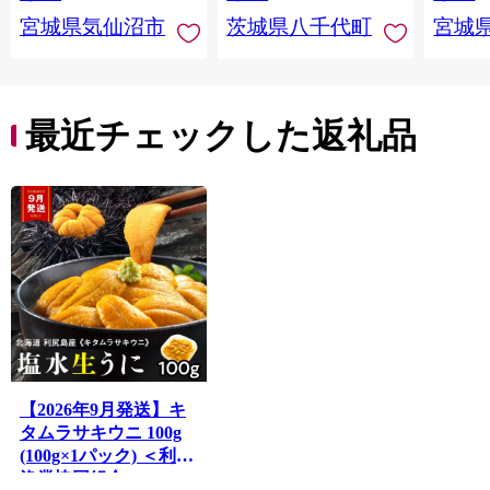
宮城県気仙沼市
茨城県八千代町
宮城
最近チェックした返礼品
【2026年9月発送】キ
タムラサキウニ 100g
(100g×1パック) ＜利尻
漁業協同組合＞