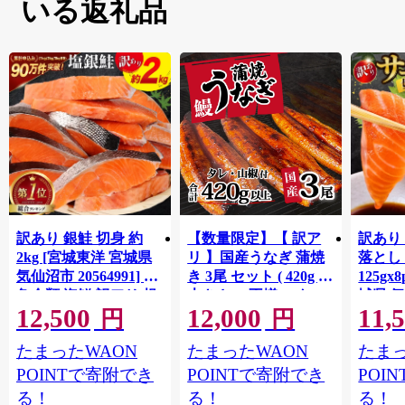
いる返礼品
訳あり 銀鮭 切身 約
【数量限定】【 訳ア
訳あり
2kg [宮城東洋 宮城県
リ 】国産うなぎ 蒲焼
落とし 
気仙沼市 20564991] 鮭
き 3尾 セット ( 420g )
125gx
魚介類 海鮮 訳アリ 規
大きさ の不揃い タ
城県 
12,500
12,000
11,
格外 不揃い さけ サケ
レ・山椒付き ウナギ
20564
円
円
鮭切身 シャケ 切り身
鰻 ふぞろい 不揃い う
お刺し
たまったWAON
たまったWAON
たまっ
冷凍 家庭用 おかず 弁
な重 ひつまぶし 人気
生 生
当 支援 サーモン 銀鮭
茨城 八千代町 ふるさ
鮭 銀鮭
POINTで寄附でき
POINTで寄附でき
POI
切り身 魚 わけあり
と納税 冷凍 [SF951ya]
介
る！
る！
る！