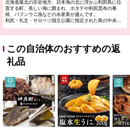
北海道最北の宗谷地方、日本海の北に浮かぶ利尻島に位
置する町。美しい海に囲まれ、ホタテや利尻昆布の養
殖、バフンウニ漁などの水産業が盛んです。
利尻・礼文・サロベツ国立公園に指定された島の中央に
は、町のシンボル・利尻山がそびえています。島固有の
高山植物や多彩な野鳥など、豊かな自然を求めて観光客
が訪れてきます。
真夏でも平均気温は22.1度と過ごしやすく、年間で最も寒
この自治体のおすすめの返
い時期にはマイナス10度になることも。例年2月には、こ
の冬の厳しい寒さを楽しむイベントも開催しています。
礼品