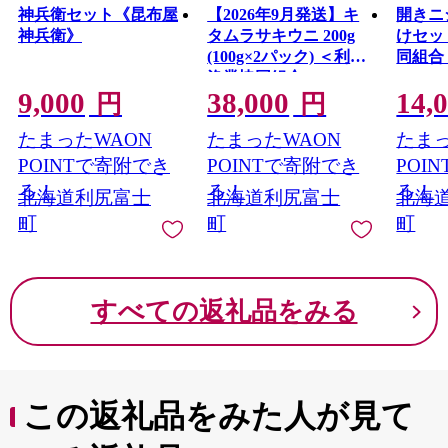
神兵衛セット《昆布屋
【2026年9月発送】キ
開きニ
神兵衛》
タムラサキウニ 200g
けセッ
(100g×2パック) ＜利尻
同組合
漁業協同組合＞
9,000
38,000
14,
円
円
たまったWAON
たまったWAON
たまっ
POINTで寄附でき
POINTで寄附でき
POI
る！
る！
る！
北海道利尻富士
北海道利尻富士
北海
町
町
町
すべての返礼品をみる
この返礼品をみた人が見て