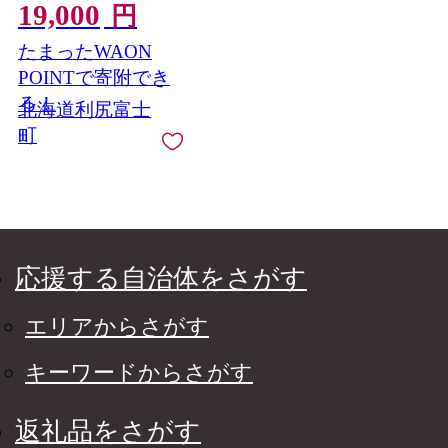
19,000
円
たまったWAON
POINTで寄附でき
る！
北海道利尻富士
町
応援する自治体をさがす
エリアからさがす
キーワードからさがす
返礼品をさがす