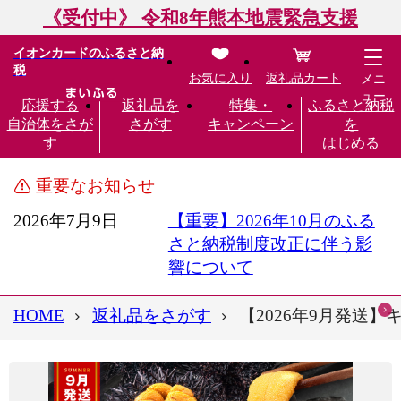
《受付中》 令和8年熊本地震緊急支援
イオンカードのふるさと納
税
お気に入り
返礼品カート
メニ
ュー
応援する
返礼品を
特集・
ふるさと納税
自治体をさが
さがす
キャンペーン
を
す
はじめる
重要なお知らせ
2026年7月9日
【重要】2026年10月のふる
さと納税制度改正に伴う影
響について
HOME
返礼品をさがす
【2026年9月発送】キ