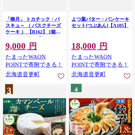
「柳月」 トカチック・バ
よつ葉バター・パンケーキ
スキュ～ （ バスクチーズ
セット[つぶあん]【A105】
ケーキ ） 【B162】 1箱
（420g） チーズケーキ ケ
9,000
18,000
ーキ お菓子 洋菓子 冷凍
円
円
たまったWAON
たまったWAON
POINTで寄附できる！
POINTで寄附できる！
北海道音更町
北海道音更町
3
4