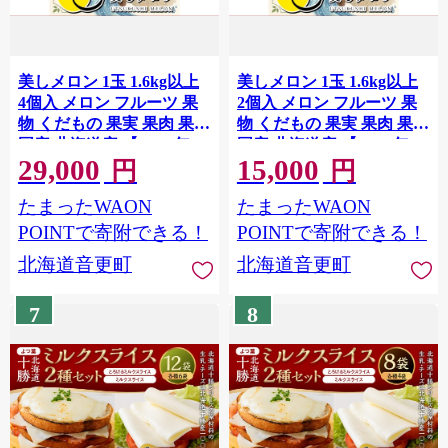
美しメロン 1玉 1.6kg以上
美しメロン 1玉 1.6kg以上
4個入 メロン フルーツ 果
2個入 メロン フルーツ 果
物 くだもの 果実 果肉 果汁
物 くだもの 果実 果肉 果汁
国産 北海道産 【 2026年7
国産 北海道産 【 2026年7
29,000
15,000
月上旬～8月下旬発送予定
月上旬～8月下旬発送予定
円
円
】
】
たまったWAON
たまったWAON
POINTで寄附できる！
POINTで寄附できる！
北海道音更町
北海道音更町
7
8