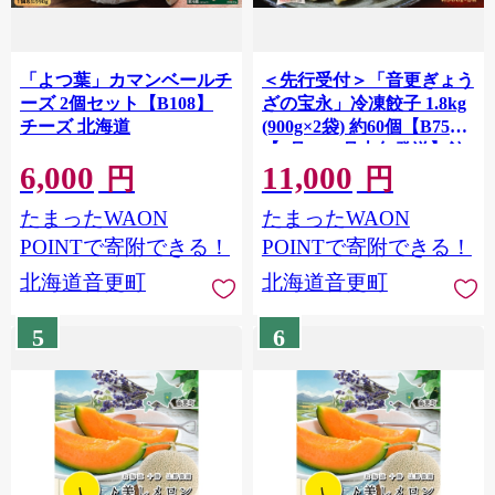
「よつ葉」カマンベールチ
＜先行受付＞「音更ぎょう
ーズ 2個セット【B108】
ざの宝永」冷凍餃子 1.8kg
チーズ 北海道
(900g×2袋) 約60個【B75】
【9月～10月上旬発送】餃
6,000
11,000
子 ぎょうざ ギョウザ ギョ
円
円
ーザ 焼き餃子 水餃子 冷凍
たまったWAON
たまったWAON
食品 簡単 食品 惣菜 中華
点心 惣菜 おかず グルメ 冷
POINTで寄附できる！
POINTで寄附できる！
凍 北海道 音更町
北海道音更町
北海道音更町
5
6