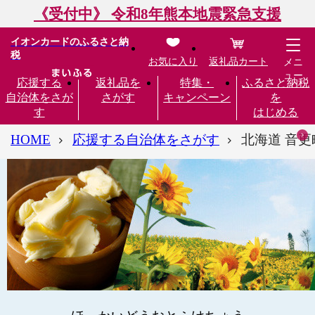
《受付中》 令和8年熊本地震緊急支援
イオンカードのふるさと納
税
お気に入り
返礼品カート
メニ
ュー
応援する
返礼品を
特集・
ふるさと納税
自治体をさが
さがす
キャンペーン
を
す
はじめる
HOME
応援する自治体をさがす
北海道 音更