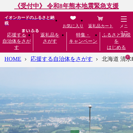
《受付中》 令和8年熊本地震緊急支援
イオンカードのふるさと納
税
お気に入り
返礼品カート
メニ
ュー
応援する
返礼品を
特集・
ふるさと納税
自治体をさが
さがす
キャンペーン
を
す
はじめる
HOME
応援する自治体をさがす
北海道 清水