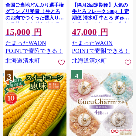
全国ご当地どんぶり選手権
【隔月2回定期便】人気の
グランプリ受賞 ！牛とろ
牛とろフレーク 500g 【 定
のお肉でつくった醤入り牛
期便 清水町 牛とろ ぎゅう
とろ丼のたれ付き 牛とろ
とろ ギュウトロドン 牛肉
15,000
47,000
丼 9人前 セット 【清水町
牛トロ 牛とろ 牛とろフレ
円
円
牛とろ ぎゅうとろ ギュウ
ーク 25食分 かけるだけ ふ
たまったWAON
たまったWAON
トロドン 牛肉 醤牛 牛トロ
りかけ 肉丼 牛肉 牛とろフ
牛とろ 9食分 発酵 調味料
レーク 牛肉 牛肉フレーク
POINTで寄附できる！
POINTで寄附できる！
かけるだけ 牛とろフレー
牛トロフレーク 牛とろ ご
北海道清水町
北海道清水町
ク ふりかけ 牛とろフレー
飯のお供 北海道 清水町 】
ク 牛とろ 肉丼 北海道 清水
3
4
町】