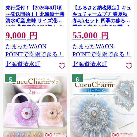
先行受付！【2026年8月頃
【ふるさと納税限定】キュ
～発送開始！】北海道十勝
キュチャームプチ 春夏秋
清水町産 恵味 サイズ混合
冬4点セット 四季の移ろい
10本 北海道産 2026年 とう
季節を表現 日本の四季 バ
9,000
55,000
もろこし とうきび 産直 産
レエ衣装技術 ハンドメイ
円
円
地直送 清水町 北海道
ド バッグチャーム 彩り
たまったWAON
たまったWAON
_S047-0004
POINTで寄附できる！
POINTで寄附できる！
北海道清水町
北海道清水町
5
6