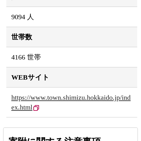
9094 人
世帯数
4166 世帯
WEBサイト
https://www.town.shimizu.hokkaido.jp/ind
ex.html