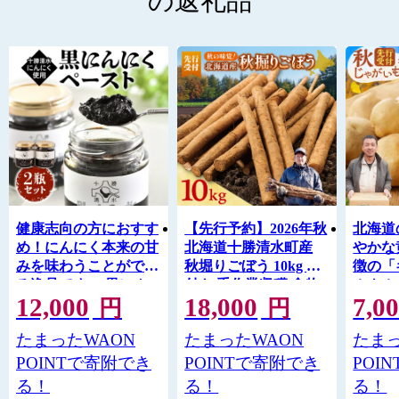
の返礼品
健康志向の方におすす
【先行予約】2026年秋
北海道
め！にんにく本来の甘
北海道十勝清水町産
やかな
みを味わうことができ
秋堀りごぼう 10kg 土
徴の「
る逸品です。 黒にん
付き 手作業収穫 食物
ホクホ
12,000
18,000
7,0
にくペースト 2瓶セッ
繊維豊富 新鮮 野菜 秋
めらか
円
円
ト 【にんにく ニンニ
の味覚_S045-0004
キタア
たまったWAON
たまったWAON
たまっ
ク 野菜 甘み フルーテ
がいも
ィー 無添加 ガーリッ
モ 約5
POINTで寄附でき
POINTで寄附でき
POI
ク 薬味 自然発酵 熟
いも 
る！
る！
る！
成】