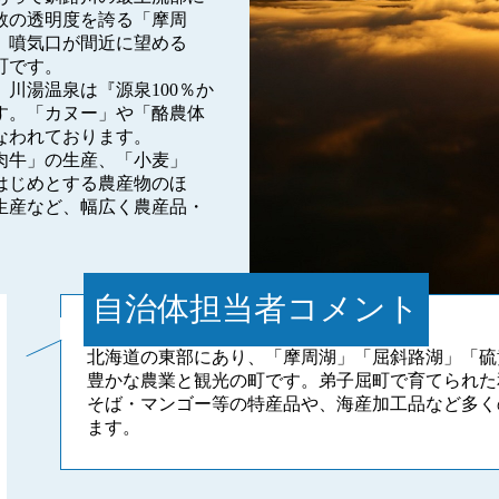
数の透明度を誇る「摩周
、噴気口が間近に望める
町です。
川湯温泉は『源泉100％か
す。「カヌー」や「酪農体
なわれております。
肉牛」の生産、「小麦」
はじめとする農産物のほ
生産など、幅広く農産品・
自治体担当者コメント
北海道の東部にあり、「摩周湖」「屈斜路湖」「硫
豊かな農業と観光の町です。弟子屈町で育てられた
そば・マンゴー等の特産品や、海産加工品など多く
ます。