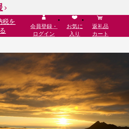
援
納税を
会員登録・
お気に
返礼品
る
ログイン
入り
カート