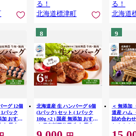
る！
る！
町
北海道標津町
北海道
8
9
ーグ 12個
北海道産 生 ハンバーグ 6個
＜ 無添加 
( 1パック
(3パック) セット ( 1パック
道産 ハム 
 無添加 おすす
100g ×2 ) 国産 無添加 おすす
詰め合わせ 
牛肉 豚肉
め 保存料不使用 牛肉 豚肉
おすすめ 
9,000
15,0
冷凍ハンバ
国産ハンバーグ 冷凍ハンバ
ベーコン 