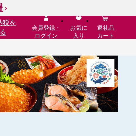
援
納税を
会員登録・
お気に
返礼品
る
ログイン
入り
カート