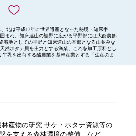
み、北は平成17年に世界遺産となった秘境・知床半
囲まれ、知床連山の裾野に広がる平野部には大酪農郷
の終着地としての平野と知床連山の基部となる山並みな
天然ホタテ貝を主力とする漁業、これを加工原料とし
り牛乳を出荷する酪農業を基幹産業とする「生産のま
用林産物の研究 サケ・ホタテ資源等の
産基盤を支える森林環境の整備 など