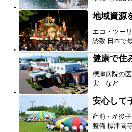
地域資源
エコ・ツーリ
誘致 日本で
健康で住
標津病院の医
実 など
安心して
産前・産後子
整備 標津高