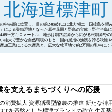
北海道標津町
の中央部に位置し、目の前24km洋上に北方領土・国後島を望
」による登録湿地となった原生花園と野鳥の宝庫・野付半島に
4.69平方キロメートル、地形は釧路湿原から広がる根釧原野
い雄大で豊かな自然環境のもと、国内屈指の漁獲を誇る秋鮭や
産加工業による水産業と、広大な牧草地で約2万頭の乳牛によ
業を支えるまちづくりへの応援
の消費拡大 資源循環型酪農の推進 新たな特
ACCPを基盤とした標津ブランドの確立 生