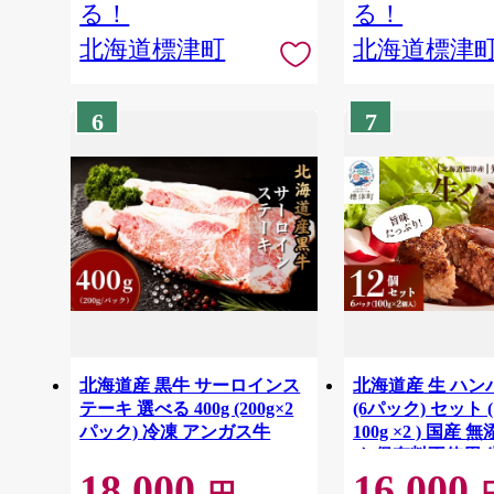
る！
る！
北海道標津町
北海道標津
6
7
北海道産 黒牛 サーロインス
北海道産 生 ハンバ
テーキ 選べる 400g (200g×2
(6パック) セット 
パック) 冷凍 アンガス牛
100g ×2 ) 国産
め 保存料不使用 
18,000
16,000
国産ハンバーグ 