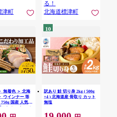
る！
標津町
北海道標津町
10
・ 無着色 ＞ 北海
訳あり 鮭 切り身 2kg ( 500g
・ ウインナー 等
×4 ) 北海道産 骨取り カット
750g 国産 人気
無塩
ギフト セット ハム
00
19,000
ブロック ソーセー