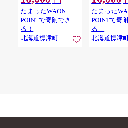
円
ーグ 合いびき 合
びき ギフト 小分
たまったWAON
たまったWA
利 冷凍 はんばー
POINTで寄附でき
POINTで寄
ぎゅうにく 肉 ひ
hannba-gu お弁
る！
る！
菜 お惣菜 家庭用
北海道標津町
北海道標津
供 こども 北海道