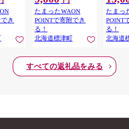
円
円
い挽き あい
ーグ 合いびき 合い挽き あい
ジ あらび
け 人気 便
びき ギフト 小分け 人気 便
ンクフルト
ON
たまったWAON
たまった
ぐ ぽーく
利 冷凍 はんばーぐ ぽーく
使用 安全 
附でき
POINTで寄附でき
POIN
き肉
ぎゅうにく 肉 ひき肉
こども 肉
当 おかず 惣
hannba-gu お弁当 おかず 惣
贈答 贈答
る！
る！
 子ども 子
菜 お惣菜 家庭用 子ども 子
みセット お
町
北海道標津町
北海道
 標津町
供 こども 北海道 標津町
り寄せ プ
津町
すべての返礼品をみる