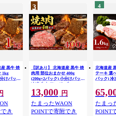
3
4
産 黒牛 焼
【訳あり】 北海道産 黒牛 焼
北海道産 
1kg
肉用 部位おまかせ 400g
テーキ 選べる 
 小分けパック
(200g×2パック) 小分けパック
パッ
冷凍 牛肉 アンガス牛
13,000
65,0
円
円
ON
たまったWAON
たまった
附でき
POINTで寄附でき
POIN