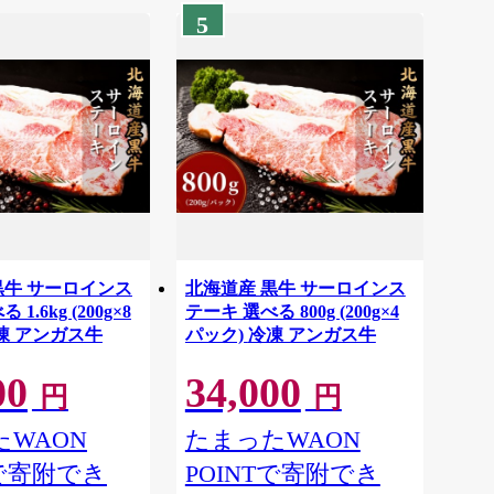
5
黒牛 サーロインス
北海道産 黒牛 サーロインス
1.6kg (200g×8
テーキ 選べる 800g (200g×4
ク) 冷凍 アンガス牛
パック) 冷凍 アンガス牛
00
34,000
円
円
WAON
たまったWAON
Tで寄附でき
POINTで寄附でき