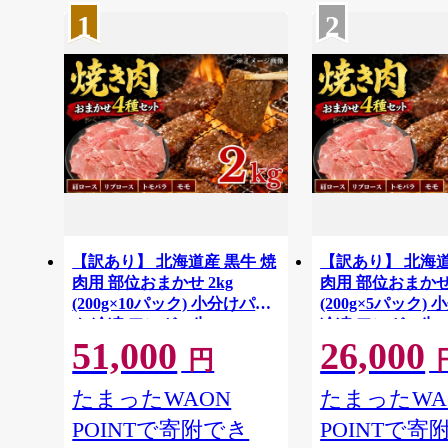
1
2
【訳あり】 北海道産 黒牛 焼
【訳あり】 北海道
肉用 部位おまかせ 2kg
肉用 部位おまかせ 
(200g×10パック) 小分けパッ
(200g×5パック)
ク 冷凍 アンガス牛
冷凍 アンガス牛
51,000
26,000
円
たまったWAON
たまったWA
POINTで寄附でき
POINTで寄