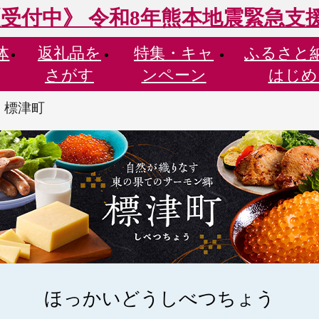
受付中》 令和8年熊本地震緊急支
体
返礼品を
特集・
キャ
ふるさと
さがす
ンペーン
はじめ
 標津町
ほっかいどうしべつちょう