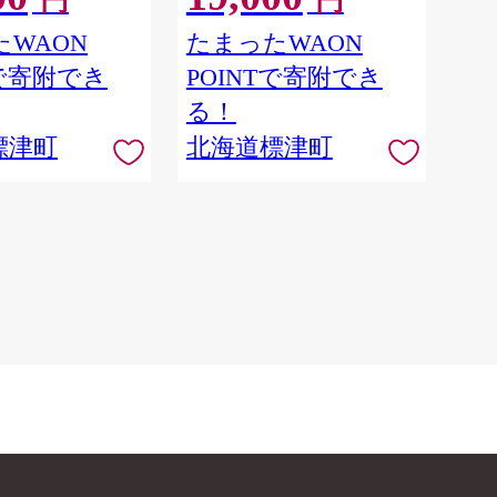
円
円
きウインナー フラ
 小分け 保存料不
WAON
たまったWAON
安心 子供 子ども
Tで寄附でき
POINTで寄附でき
加工品 肉 加工品
用 おつまみ おつま
る！
酒 酒 晩酌 お取
標津町
北海道標津町
レゼント 北海道 標