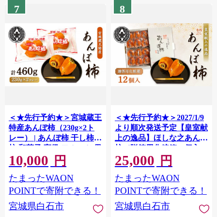
7
8
＜★先行予約★＞宮城蔵王
＜★先行予約★＞2027/1/9
特産あんぽ柿（230g×2ト
より順次発送予定【皇室献
レー） | あんぽ柿 干し柿
上の逸品】ほしな之あんぽ
柿 和菓子 高級 フルーツ 果
柿（贈答用化粧箱12個入
10,000
25,000
物 フルーツ ドライフルー
り） | あんぽ柿 干し柿 柿
円
円
ツ スイーツ ジュレ とろけ
和菓子 高級 果物 フルーツ
たまったWAON
たまったWAON
る 化粧箱 贈答 ギフト 柔ら
ドライフルーツ スイーツ
かい 保存料不使用 和スイ
ジュレ とろける 化粧箱 贈
POINTで寄附できる！
POINTで寄附できる！
ーツ ワインに合う お取り
答 ギフト 柔らかい 保存料
宮城県白石市
宮城県白石市
寄せ 宮城県 白石市 白石
不使用 和スイーツ ワイン