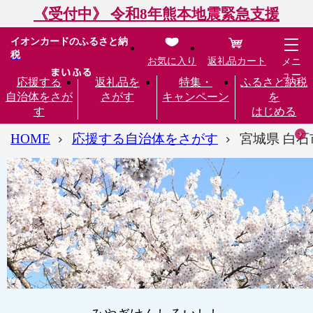
《受付中》 令和8年熊本地震緊急支援
イオンカードのふるさと納
税
お気に入り
返礼品カート
メニ
ュー
応援する
返礼品を
特集・
ふるさと納税
自治体をさが
さがす
キャンペーン
を
す
はじめる
HOME
応援する自治体をさがす
宮城県 白石