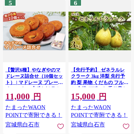
5
6
【贅沢6種】やなぎやのマ
【先行予約】 ゼネラルレ
ドレーヌ詰合せ（10個セッ
クラーク 3kg 洋梨 先行予
ト） | マドレーヌ プレーン
約 梨 果物 くだもの フルー
チョコチップ ずんだ ラム
ツ 食後 デザート 香り豊か
11,000
15,000
レーズン 酒粕 オレンジ 詰
甘味が強い 程よい酸味 タ
円
円
め合わせ アソート 焼き菓
ルト コンポート ギフト 贈
たまったWAON
たまったWAON
子 ギフト 洋菓子 人気 スイ
り物 お取り寄せ ふるさと
ーツ 個包装 6種 バラエテ
納税 宮城県 白石 白石市
POINTで寄附できる！
POINTで寄附できる！
ィ お取り寄せ 宮城県 白石
【1211002】
宮城県白石市
宮城県白石市
市 白石【54001】