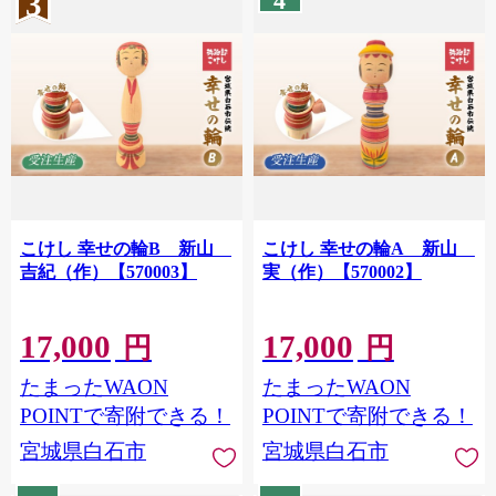
3
4
こけし 幸せの輪B 新山
こけし 幸せの輪A 新山
吉紀（作）【570003】
実（作）【570002】
17,000
17,000
円
円
たまったWAON
たまったWAON
POINTで寄附できる！
POINTで寄附できる！
宮城県白石市
宮城県白石市