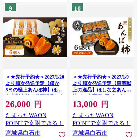
【2200701】
に合う お取り寄せ 宮城県
9
10
白石市 白石【2200601】
＜★先行予約★＞2027/1/20
＜★先行予約★＞2027/1/9
より順次発送予定【僅か
より順次発送予定【皇室献
5％の極上あんぽ柿】ほし
上の逸品】ほしな之あんぽ
な之献上柿（最高級ランク
柿（ご自宅用6個パック） |
26,000
13,000
贈答用桐箱入り6個） | あ
あんぽ柿 干し柿 柿 和菓子
円
円
んぽ柿 干し柿 柿 和菓子 高
高級 果物 フルーツ ドライ
たまったWAON
たまったWAON
級 スイーツ 果物 フルーツ
フルーツ スイーツ ジュレ
ドライフルーツ とろける
とろける 化粧箱 贈答 ギフ
POINTで寄附できる！
POINTで寄附できる！
化粧箱 贈答 ギフト 柔らか
ト 柔らかい 保存料不使用
宮城県白石市
宮城県白石市
い 保存料不使用 和スイー
和スイーツ ワインに合う