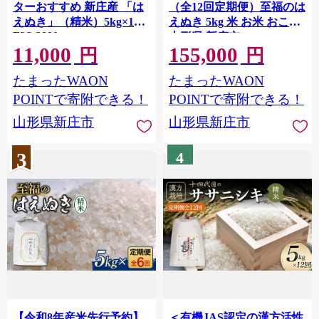
ターおすすめ 新庄産 「は
（全12回定期便）至福のは
えぬき」（精米）5kg×1袋
えぬき 5kg 米 お米 おこめ
F3S-2890
山形県 新庄市 F3S-2863
11,000
155,000
円
円
たまったWAON
たまったWAON
POINTで寄附できる！
POINTで寄附できる！
山形県新庄市
山形県新庄市
3
4
【令和8年産米先行予約】
＜有機JAS認定の漢方活性