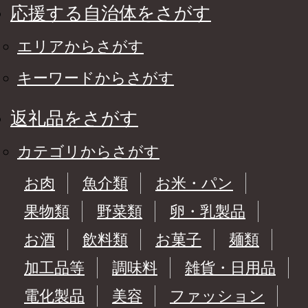
応援する自治体をさがす
エリアからさがす
キーワードからさがす
返礼品をさがす
カテゴリからさがす
お肉
魚介類
お米・パン
果物類
野菜類
卵・乳製品
お酒
飲料類
お菓子
麺類
加工品等
調味料
雑貨・日用品
電化製品
美容
ファッション