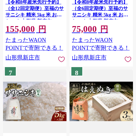
【令和8年産米先行予約】
【令和8年産米先行予約】
（全12回定期便）至福のサ
（全6回定期便）至福のサ
サニシキ 精米 5kg 米 お米
サニシキ 精米 5kg 米 お米
おこめ 山形県 新庄市 F3S-
おこめ 山形県 新庄市 F3S-
155,000
75,000
2851
2850
円
円
たまったWAON
たまったWAON
POINTで寄附できる！
POINTで寄附できる！
山形県新庄市
山形県新庄市
7
8