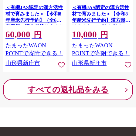
＜有機JAS認定の漢方活性
＜有機JAS認定の漢方活性
材で育みました＞【令和8
材で育みました＞【令和8
年産米先行予約】（全6回
年産米先行予約】漢方栽培
定期便）漢方栽培はえぬき
はえぬき 3kg 米 お米 おこ
60,000
10,000
3kg 米 お米 おこめ 山形県
め 山形県 新庄市 F3S-2845
円
円
新庄市 F3S-2846
たまったWAON
たまったWAON
POINTで寄附できる！
POINTで寄附できる！
山形県新庄市
山形県新庄市
すべての返礼品をみる