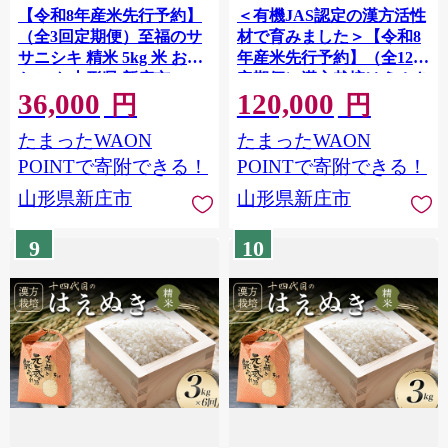
【令和8年産米先行予約】
＜有機JAS認定の漢方活性
（全3回定期便）至福のサ
材で育みました＞【令和8
サニシキ 精米 5kg 米 お米
年産米先行予約】（全12回
おこめ 山形県 新庄市 F3S-
定期便）漢方栽培はえぬき
36,000
120,000
2849
3kg 米 お米 おこめ 山形県
円
円
新庄市 F3S-2847
たまったWAON
たまったWAON
POINTで寄附できる！
POINTで寄附できる！
山形県新庄市
山形県新庄市
9
10