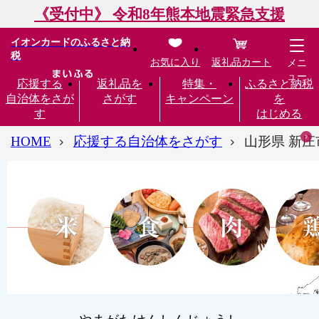
《受付中》 令和8年熊本地震緊急支援
イオンカードのふるさと納
税
お気に入り
返礼品カート
メニ
ュー
応援する
返礼品を
特集・
ふるさと納税
自治体をさが
さがす
キャンペーン
を
す
はじめる
HOME
応援する自治体をさがす
山形県 新庄