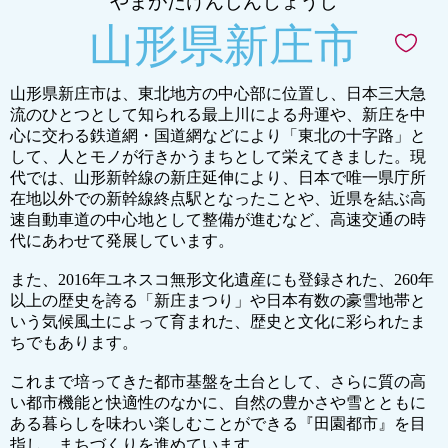
やまがたけんしんじょうし
山形県新庄市
山形県新庄市は、東北地方の中心部に位置し、日本三大急
流のひとつとして知られる最上川による舟運や、新庄を中
心に交わる鉄道網・国道網などにより「東北の十字路」と
して、人とモノが行きかうまちとして栄えてきました。現
代では、山形新幹線の新庄延伸により、日本で唯一県庁所
在地以外での新幹線終点駅となったことや、近県を結ぶ高
速自動車道の中心地として整備が進むなど、高速交通の時
代にあわせて発展しています。
また、2016年ユネスコ無形文化遺産にも登録された、260年
以上の歴史を誇る「新庄まつり」や日本有数の豪雪地帯と
いう気候風土によって育まれた、歴史と文化に彩られたま
ちでもあります。
これまで培ってきた都市基盤を土台として、さらに質の高
い都市機能と快適性のなかに、自然の豊かさや雪とともに
ある暮らしを味わい楽しむことができる『田園都市』を目
指し、まちづくりを進めています。