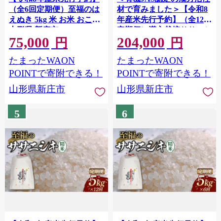
（全6回定期便）至福のは
材で育みました＞【令和8
えぬき 5kg 米 お米 おこめ
年産米先行予約】（全12回
山形県 新庄市 F3S-2862
定期便）漢方栽培ササニシ
75,000
204,000
キ 5kg 米 お米 おこめ 山形
円
円
県 新庄市 F3S-2859
たまったWAON
たまったWAON
POINTで寄附できる！
POINTで寄附できる！
山形県新庄市
山形県新庄市
5
6