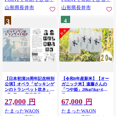
山形県長井市
山形県長井市
3
4
【日本初演20周年記念特別
【令和8年産新米】【オー
公演】オペラ「ゼッキンゲ
ガニック米】遠藤さんの
ンのトランペット吹き」＜
「つや姫」20kg(5kg×4
9月5日＞ S席鑑賞券（1名
袋)_A135(R8)
27,000
67,000
様分）_F137
円
円
たまったWAON
たまったWAON