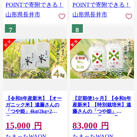
POINTで寄附できる！
POINTで寄附できる！
山形県長井市
山形県長井市
7
8
【令和8年産新米】【オー
【定期便3ヶ月】【令和8年
ガニック米】遠藤さんの
産新米】【特別栽培米】遠
「つや姫」4kg(2kg×2
藤さんの「つや姫」
袋)_A132(R8)
10kg(5kg×2袋)×3ヶ月
15,000
83,000
_A148(R8)
円
円
たまったWAON
たまったWAON