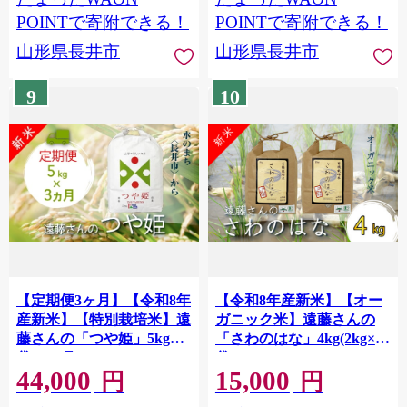
POINTで寄附できる！
POINTで寄附できる！
山形県長井市
山形県長井市
9
10
【定期便3ヶ月】【令和8年
【令和8年産新米】【オー
産新米】【特別栽培米】遠
ガニック米】遠藤さんの
藤さんの「つや姫」5kg×1
「さわのはな」4kg(2kg×2
袋×3ヶ月_A147(R8)
袋)_A081(R8)
44,000
15,000
円
円