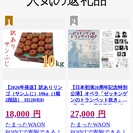
人気の返礼品
1
2
【2026年発送】訳ありリン
【日本初演20周年記念特別
ゴ（サンふじ）10kg（1箱
公演】オペラ「ゼッキンゲ
2段詰）_H128(R8)
ンのトランペット吹き」＜
9月6日＞ S席鑑賞券（1名
18,000
27,000
様分）_F137-2
円
円
たまったWAON
たまったWAON
POINTで寄附できる！
POINTで寄附できる！