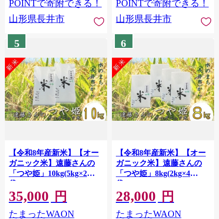
POINTで寄附できる！
POINTで寄附できる！
山形県長井市
山形県長井市
5
6
【令和8年産新米】【オー
【令和8年産新米】【オー
ガニック米】遠藤さんの
ガニック米】遠藤さんの
「つや姫」10kg(5kg×2
「つや姫」8kg(2kg×4
袋)_A134(R8)
袋)_A133(R8)
35,000
28,000
円
円
たまったWAON
たまったWAON