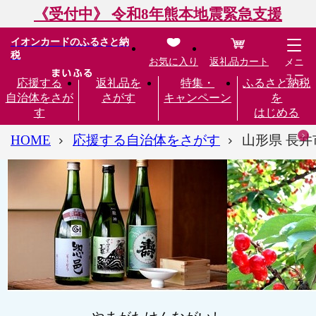
《受付中》 令和8年熊本地震緊急支援
イオンカードのふるさと納
税
お気に入り
返礼品カート
メニ
ュー
応援する
返礼品を
特集・
ふるさと納税
自治体をさが
さがす
キャンペーン
を
す
はじめる
HOME
応援する自治体をさがす
山形県 長井