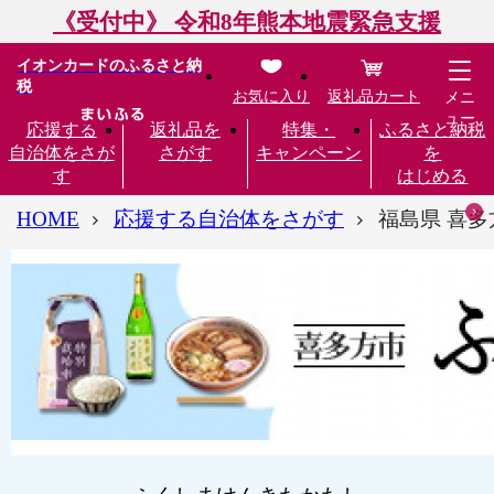
《受付中》 令和8年熊本地震緊急支援
イオンカードのふるさと納
税
お気に入り
返礼品カート
メニ
ュー
応援する
返礼品を
特集・
ふるさと納税
自治体をさが
さがす
キャンペーン
を
す
はじめる
HOME
応援する自治体をさがす
福島県 喜多