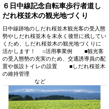
６日中線記念自転車歩行者道し
だれ桜並木の観光地づくり
日中線跡地のしだれ桜並木観光客の受入態
勢やしだれ桜並木を末永く後世に残してい
くため、しだれ桜並木の観光地づくりに
活かします！ ○活用事業例 ■観光客
の受入態勢の充実のため、交通誘導員の配
置や仮設トイレの設置 ■しだれ桜並木
の維持管理
など