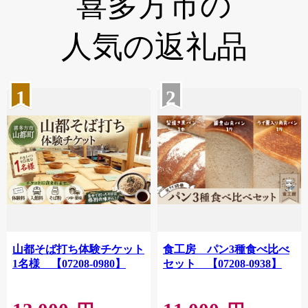
喜多方市の
人気の返礼品
1
2
山都そば打ち体験チケット
食工房 パン3種食べ比べ
1名様 【07208-0980】
セット 【07208-0938】