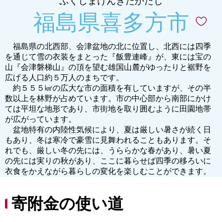
ふくしまけんきたかたし
福島県喜多方市
福島県の北西部、会津盆地の北に位置し、北西には四季
を通じて雪の衣装をまとった『飯豊連峰』が、東には宝の
山『会津磐梯山』の頂を望む雄国山麓がゆったりと裾野を
広げる人口約５万人のまちです。
約５５５㎢の広大な市の面積を有していますが、その半
数以上を林野が占めています。市の中心部から南部にかけ
ては平坦な地形であり、市街地を取り囲むように田園地帯
が広がっています。
盆地特有の内陸性気候により、夏は厳しい暑さが続く日
もあり、冬は寒冷で豪雪に見舞われることもあります。そ
れでも、厳しい冬の先には、うららかな春があり、暑い夏
の先には実りの秋があり、ここに暮らせば四季の移ろいに
衣食をかえながら暮らしの変化を楽しむことができます。
寄附金の使い道