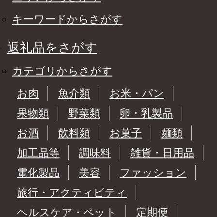
キーワードからさがす
返礼品をさがす
カテゴリからさがす
お肉
魚介類
お米・パン
果物類
野菜類
卵・乳製品
お酒
飲料類
お菓子
麺類
加工品等
調味料
雑貨・日用品
電化製品
美容
ファッション
旅行・アクティビティ
ヘルスケア・ペット
定期便