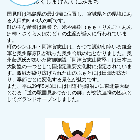
ふくしまけんくにみまち
国見町は福島県の最北端に位置し、宮城県との県境にあ
る人口約8,500人の町です。
町の主な産業は農業で、米や果樹（もも・りんご・あん
ぽ柿・さくらんぼなど）の生産が盛んに行われていま
す。
町のシンボル・阿津賀志山は、かつて源頼朝率いる鎌倉
軍と奥州藤原氏が戦った奥州合戦の地となりました。奥
州藤原氏が築いた防御施設「阿津賀志山防塁」は日本三
大防塁の一つとして国指定重要文化財に指定されていま
す。激戦が繰り広げられた山のふもとには田畑が広が
り、季節ごとに変化する景色が魅力です。
また、平成29年5月3日には国道4号線沿いに東北最大級
となる「道の駅国見あつかしの郷」が交流連携の拠点と
してグランドオープンしました。