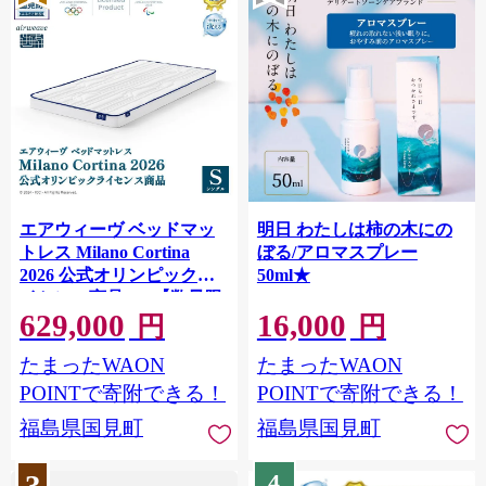
エアウィーヴ ベッドマッ
明日 わたしは柿の木にの
トレス Milano Cortina
ぼる/アロマスプレー
2026 公式オリンピックラ
50ml★
イセンス商品 (S) 【数量限
629,000
16,000
定】 | airweave おすすめ
円
円
マットレス シングル 洗え
たまったWAON
たまったWAON
る 洗濯 ふとん 寝具 睡眠
快眠 エアウィーブ air
POINTで寄附できる！
POINTで寄附できる！
weave ミラノ オリンピッ
福島県国見町
福島県国見町
ク★
4