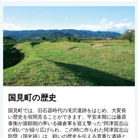
国見町の歴史
国見町では、旧石器時代の滝沢遺跡をはじめ、大変長
い歴史を垣間見ることができます。平安末期には藤原
泰衡が源頼朝の率いる鎌倉軍を迎え撃った“阿津賀志山
の戦い”が繰り広げられ、この時に作られた阿津賀志山
防塁（国史跡）は、戦いの歴史を伝える貴重な遺跡と