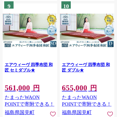
9
10
エアウィーヴ 四季布団 和
エアウィーヴ 四季布団 和
匠 セミダブル★
匠 ダブル★
561,000
655,000
円
円
たまったWAON
たまったWAON
POINTで寄附できる！
POINTで寄附できる！
福島県国見町
福島県国見町