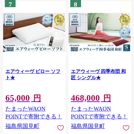
7
8
エアウィーヴ ピロー ソフ
エアウィーヴ 四季布団 和
ト★
匠 シングル★
65,000
468,000
円
円
たまったWAON
たまったWAON
POINTで寄附できる！
POINTで寄附できる！
福島県国見町
福島県国見町