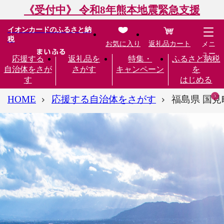
《受付中》 令和8年熊本地震緊急支援
イオンカードのふるさと納
税
お気に入り
返礼品カート
メニ
ュー
応援する
返礼品を
特集・
ふるさと納税
自治体をさが
さがす
キャンペーン
を
す
はじめる
HOME
応援する自治体をさがす
福島県 国見