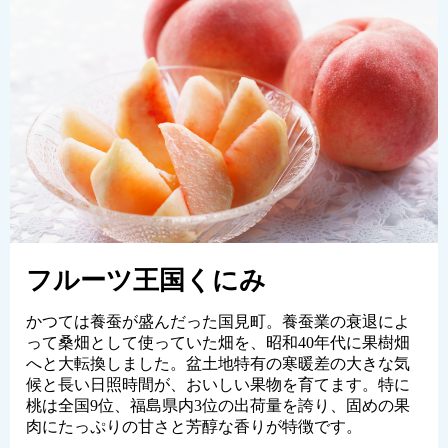
フルーツ王国くにみ
かつては養蚕が盛んだった国見町。養蚕業の衰退によ
って桑畑として使っていた畑を、昭和40年代に果樹畑
へと大転換しました。盆土地特有の寒暖差の大きな気
候と長い日照時間が、おいしい果物を育てます。特に
桃は全国9位、福島県内3位の出荷量を誇り、固めの果
肉にたっぷりの甘さと芳醇な香りが特徴です。