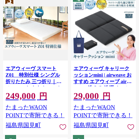
3
エアウィーヴ スマート
エアウィーヴ キャリーク
Z01 特別仕様 シングル
ッションmini | airweave お
折りたたみ 三つ折り｜
すすめ エアウィーブ air
airweave おすすめ マット
weave 洗える 洗濯 クッシ
249,000
29,000
レス ベッドマットレス 洗
ョン 座布団 椅子 持ち運び
円
円
える 洗濯 ふとん 寝具 睡眠
ベルト付き★
たまったWAON
たまったWAON
快眠 収納便利 エアウィー
ブ air weave★
POINTで寄附できる！
POINTで寄附できる！
福島県国見町
福島県国見町