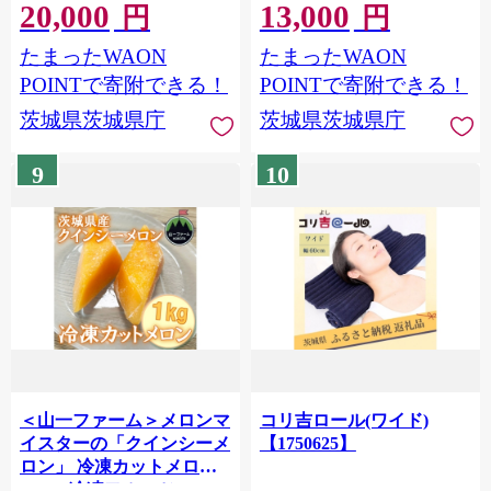
20,000
13,000
【1757318】
円
円
たまったWAON
たまったWAON
POINTで寄附できる！
POINTで寄附できる！
茨城県茨城県庁
茨城県茨城県庁
9
10
＜山一ファーム＞メロンマ
コリ吉ロール(ワイド)
イスターの「クインシーメ
【1750625】
ロン」 冷凍カットメロン
1kg 冷凍フルーツ