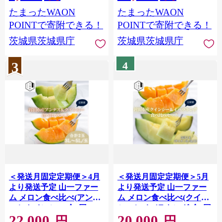
替え 特大 人気 便利
たまったWAON
たまったWAON
【1704303】
POINTで寄附できる！
POINTで寄附できる！
茨城県茨城県庁
茨城県茨城県庁
3
4
＜発送月固定定期便＞4月
＜発送月固定定期便＞5月
より発送予定 山一ファー
より発送予定 山一ファー
ム メロン食べ比べ(アンデ
ム メロン食べ比べ(クイン
スとクインシー)全2回
シーとイバラキング)全2回
22,000
20,000
【4089274】
【4089276】
円
円