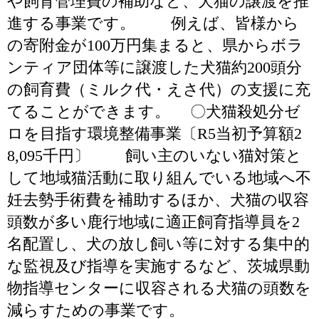
や飼育管理費の補助など、犬猫の譲渡を推
進する事業です。 例えば、皆様から
の寄附金が100万円集まると、県からボラ
ンティア団体等に譲渡した犬猫約200頭分
の飼育費（ミルク代・えさ代）の支援に充
てることができます。 〇犬猫殺処分ゼ
ロを目指す環境整備事業〔R5当初予算額2
8,095千円〕 飼い主のいない猫対策と
して地域猫活動に取り組んでいる地域へ不
妊去勢手術費を補助するほか、犬猫の収容
頭数が多い鹿行地域に適正飼育指導員を2
名配置し、犬の放し飼い等に対する集中的
な監視及び指導を実施するなど、茨城県動
物指導センターに収容される犬猫の頭数を
減らすための事業です。