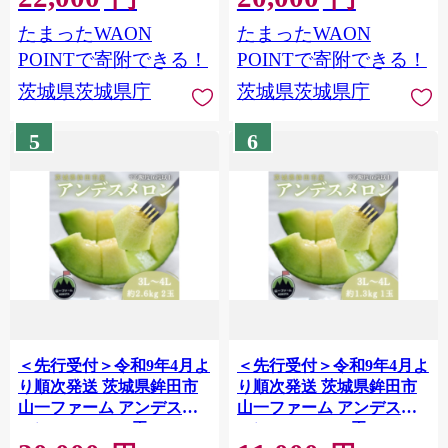
たまったWAON
たまったWAON
POINTで寄附できる！
POINTで寄附できる！
茨城県茨城県庁
茨城県茨城県庁
5
6
＜先行受付＞令和9年4月よ
＜先行受付＞令和9年4月よ
り順次発送 茨城県鉾田市
り順次発送 茨城県鉾田市
山一ファーム アンデスメ
山一ファーム アンデスメ
ロン 3L～4L・2玉
ロン 3L～4L・1玉