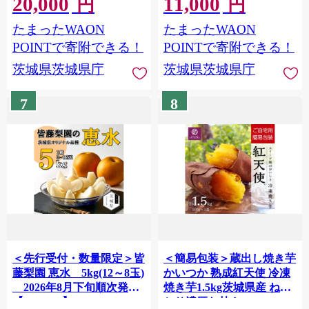
20,000
11,000
【1759309】
【1759307】
円
円
たまったWAON
たまったWAON
POINTで寄附できる！
POINTで寄附できる！
茨城県茨城県庁
茨城県茨城県庁
7
8
＜先行受付・数量限定＞皆
＜簡易包装＞蔵出し焼き芋
藤梨園 恵水 5kg(12～8玉)
かいつか 熟成紅天使 冷凍
2026年8月下旬順次発送
焼き芋1.5kg茨城県産 ねっ
【1758134】
とり濃厚な甘さ