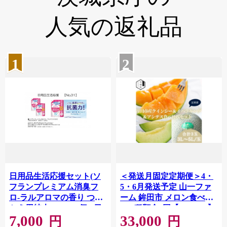
人気の返礼品
1
2
日用品生活応援セット(ソ
＜発送月固定定期便＞4・
フランプレミアム消臭フ
5・6月発送予定 山一ファ
ロ-ラルアロマの香り つめ
ーム 鉾田市 メロン食べ比
かえ用特大950ml×2個)_日
べ 3種類全3回【4089275】
7,000
33,000
用品 柔軟剤 消臭 香り 詰め
円
円