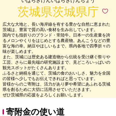
いばらきけんいばらきけんちょう
茨城県茨城県庁
広大な大地と、長い海岸線を有する豊かな自然に恵まれた
茨城は、豊富で質の高い食材を生み出しています。
国内でも指折りのブランド・常陸牛。日本一の生産量を誇
るメロンやくりをはじめとする農産物。あんこうなどの豊
富な海の幸。納豆やほしいもまで、県内各地で四季折々の
味が楽しめます。
また、茨城には歴史ある建造物から伝統を受け継ぐ祭りや
工芸、さらに最先端の研究施設まで、見どころいっぱいの
観光スポットがたくさんあります。
ふるさと納税を通じて、茨城の食のおいしさ、魅力を全国
の皆様へ少しでもお伝えできればと思っています。
皆様からのご寄附は、活力があり夢や希望にあふれる茨城
県を創るために大切に活用させていただきます。
ぜひ茨城県の応援をよろしくお願いします。
寄附金の使い道