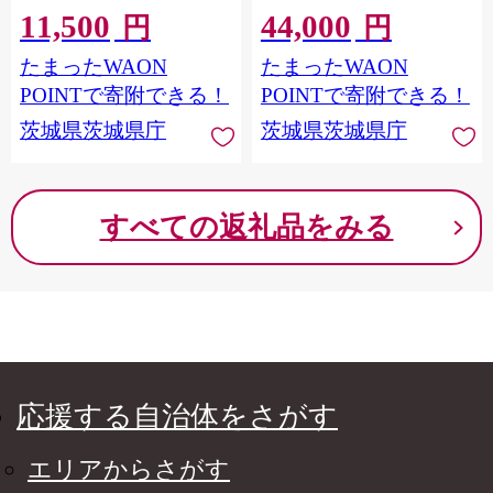
11,500
44,000
【1756235】
円
円
たまったWAON
たまったWAON
POINTで寄附できる！
POINTで寄附できる！
茨城県茨城県庁
茨城県茨城県庁
すべての返礼品をみる
応援する自治体をさがす
エリアからさがす