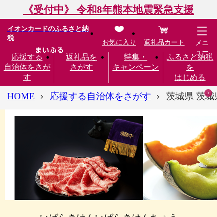
《受付中》 令和8年熊本地震緊急支援
イオンカードのふるさと納
税
お気に入り
返礼品カート
メニ
ュー
応援する
返礼品を
特集・
ふるさと納税
自治体をさが
さがす
キャンペーン
を
す
はじめる
HOME
応援する自治体をさがす
茨城県 茨城