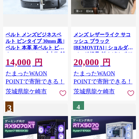
ベルト メンズビジネスベ
メンズ レザーライク サコ
ルト ピンタイプ 30mm 黒 |
ッシュ ブラック
ベルト 本革 革ベルト ビジ
[BEMOVITA] | ショルダー
ネス スーツ メンズ 小物 雑
バッグ 軽量 斜めがけ ボデ
14,000
20,000
貨 ファッション ブラック
ィバッグ コンパクト 合成
円
円
茨城県 龍ケ崎市
皮革 撥水 ミニバッグ ビジ
たまったWAON
たまったWAON
ネス ギフト プレゼント 小
さめ バッグ 旅行 サブバッ
POINTで寄附できる！
POINTで寄附できる！
グ
茨城県龍ケ崎市
茨城県龍ケ崎市
3
4