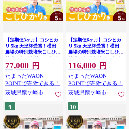
【定期便3ヶ月】コシヒカ
【定期便6ヶ月】コシヒカ
リ 5kg 天皇杯受賞！横田
リ 5kg 天皇杯受賞！横田
農場の特別栽培米こしひか
農場の特別栽培米こしひか
り ❙ こしひかり コシヒカ
り ❙ こしひかり コシヒカ
77,000
116,000
リ 厳選米 お米 米 こめ 白
リ 厳選米 お米 米 こめ 白
円
円
米 精米 特別栽培米 冷めて
米 精米 特別栽培米 冷めて
たまったWAON
たまったWAON
もおいしい 美味しい こだ
もおいしい 美味しい こだ
わり おにぎり 天皇杯 受賞
わり おにぎり 天皇杯 受賞
POINTで寄附できる！
POINTで寄附できる！
ブランド米 農薬を抑えた
ブランド米 農薬を抑えた
茨城県龍ケ崎市
茨城県龍ケ崎市
特別栽培 特別栽培認証 厳
特別栽培 特別栽培認証 厳
選米 人気 農家直送 産地直
選米 人気 農家直送 産地直
9
10
送 精米 国産 おすすめ 甘み
送 精米 国産 おすすめ 甘み
が強い ふっくら 艶やか 茨
が強い ふっくら 艶やか 茨
城県 龍ケ崎市
城県 龍ケ崎市