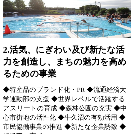
2.活気、にぎわい及び新たな活
力を創造し、まちの魅力を高め
るための事業
◆特産品のブランド化・PR ◆流通経済大
学運動部の支援 ◆世界レベルで活躍する
アスリートの育成 ◆森林公園の充実 ◆中
心市街地の活性化 ◆牛久沼の有効活用 ◆
市民協働事業の推進 ◆新たな企業誘致 ◆