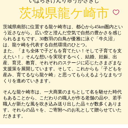
いばらきけんりゅうがさきし
茨城県龍ケ崎市
茨城県南部に位置する龍ケ崎市は、都心から45km圏内とい
う近さながら、広い空と澄んだ空気で自然の豊かさを感じ
られるまちです。30数羽の白鳥が優雅に泳ぐ「牛久沼」
は、龍ケ崎を代表する自然環境のひとつ。
また、「まち全体で子どもを育てたい！そして子育てを支
えたい！」そんな想いを実現するべく、結婚、妊娠、出
産、育児、教育、それぞれのステージに応じたさまざまな
支援策を展開しています。そして、これからも「子どもを
産み、育てるなら龍ケ崎」と思ってもらえるようなまちづ
くりを進めていきます。
そんな龍ケ崎市は、一大商業のまちとして名を馳せた時代
もあることから、こだわりの職人が作る老舗の品や、若手
職人が新たな風を吹き込み送り出した品々が数多くありま
す。それらの品々を、ご寄附へのお礼として贈らせていた
だきます。