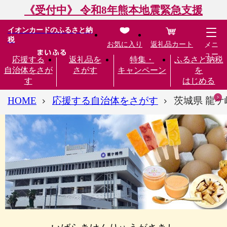
《受付中》 令和8年熊本地震緊急支援
イオンカードのふるさと納
税
お気に入り
返礼品カート
メニ
ュー
応援する
返礼品を
特集・
ふるさと納税
自治体をさが
さがす
キャンペーン
を
す
はじめる
HOME
応援する自治体をさがす
茨城県 龍ケ