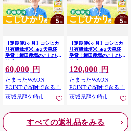
【定期便3ヶ月】コシヒカ
【定期便6ヶ月】コシヒカ
リ有機栽培米 5kg 天皇杯
リ有機栽培米 5kg 天皇杯
受賞！横田農場のこしひか
受賞！横田農場のこしひか
り ❙ こしひかり コシヒカ
り ❙ こしひかり コシヒカ
60,000
120,000
リ 厳選米 お米 米 こめ 白
リ 厳選米 お米 米 こめ 白
円
円
米 精米 有機栽培米 冷めて
米 精米 有機栽培米 冷めて
たまったWAON
たまったWAON
もおいしい 美味しい こだ
もおいしい 美味しい こだ
わり おにぎり 天皇杯 受賞
わり おにぎり 天皇杯 受賞
POINTで寄附できる！
POINTで寄附できる！
ブランド米 有機 厳選米 人
ブランド米 有機 厳選米 人
茨城県龍ケ崎市
茨城県龍ケ崎市
気 農家直送 産地直送 精米
気 農家直送 産地直送 精米
国産 おすすめ 甘みが強い
国産 おすすめ 甘みが強い
ふっくら 艶やか 茨城県 龍
ふっくら 艶やか 茨城県 龍
ケ崎市
ケ崎市
すべての返礼品をみる