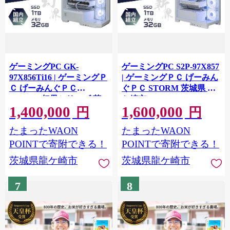
ゲーミングPC GK-
ゲーミングPC S2P-97X857
97X856Ti16 | ゲーミングＰ
| ゲーミングＰＣ げーみん
Ｃ げーみんぐＰＣ
ぐＰＣ STORM 茨城県 龍
STORM 幻界シリーズ 茨
ケ崎市
1,400,000
1,600,000
城県 龍ケ崎市
円
円
たまったWAON
たまったWAON
POINTで寄附できる！
POINTで寄附できる！
茨城県龍ケ崎市
茨城県龍ケ崎市
7
8