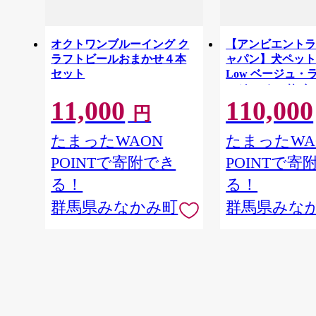
オクトワンブルーイング ク
【アンビエント
ラフトビールおまかせ４本
ャパン】犬ペッ
セット
Low ベージュ・
ージュ（XSサイ
11,000
110,000
㎏未満の小型犬向け 犬用
円
型犬 ベッド ペッ
える カバー
たまったWAON
たまったWA
POINTで寄附でき
POINTで寄
る！
る！
群馬県みなかみ町
群馬県みな