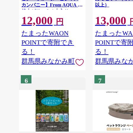
カンパニー】From AQUA 天
以上）
然水ゼリー２４本入り
12,000
13,000
円
たまったWAON
たまったWA
POINTで寄附でき
POINTで寄
る！
る！
群馬県みなかみ町
群馬県みな
6
7