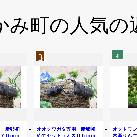
かみ町の
人気の
3
4
用 産卵初
オオクワガタ専用 産卵初
オクトワン
ス７０ｍｍ
めてセット（オス６５ｍｍ
内産りんご