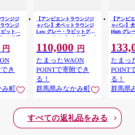
ラウンジジ
【アンビエントラウンジジ
【アンビエ
トラウンジ
ャパン】犬ペットラウンジ
ャパン】犬
ラビットべ
Low グレー・ラビットグレ
High グ
ズ）※体重5
ー（XSサイズ）※体重5㎏未
ー（Sサイ
110,000
133,
 小
満の小型犬向け 犬用 小型犬
満の小型犬向け 犬
円
円
トベット 洗
ベッド ペットベット 洗える
ベッド ペ
カバー
カバー
ON
たまったWAON
たまった
附でき
POINTで寄附でき
POIN
る！
る！
かみ町
群馬県みなかみ町
群馬県
すべての返礼品をみる