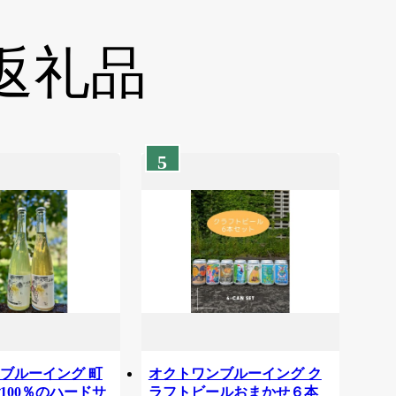
返礼品
5
ブルーイング 町
オクトワンブルーイング ク
100％のハードサ
ラフトビールおまかせ６本