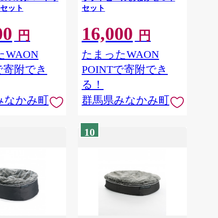
セット
セット
00
16,000
円
円
WAON
たまったWAON
Tで寄附でき
POINTで寄附でき
る！
みなかみ町
群馬県みなかみ町
10