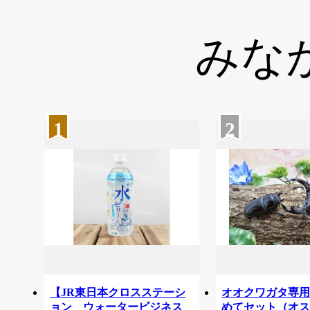
みな
1
2
【JR東日本クロスステーシ
オオクワガタ専
ョン ウォータービジネス
めてセット（オ