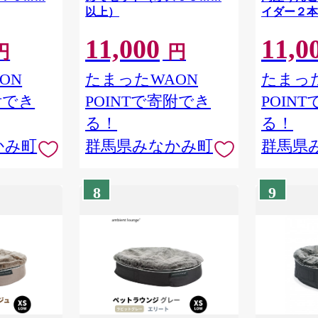
以上）
イダー２本
11,000
11,0
円
円
ON
たまったWAON
たまった
附でき
POINTで寄附でき
POIN
る！
る！
かみ町
群馬県みなかみ町
群馬県
8
9