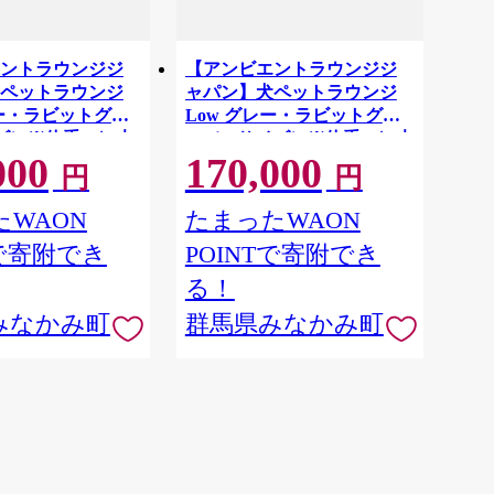
ントラウンジジ
【アンビエントラウンジジ
ペットラウンジ
ャパン】犬ペットラウンジ
レー・ラビットグレ
Low グレー・ラビットグレ
ズ）※体重10㎏未
ー（Mサイズ）※体重25㎏未
000
170,000
用 小型犬
満の中型犬向け 犬用 中型犬
円
円
ットベット 洗える
ベッド ペットベット 洗える
カバー
WAON
たまったWAON
Tで寄附でき
POINTで寄附でき
る！
みなかみ町
群馬県みなかみ町