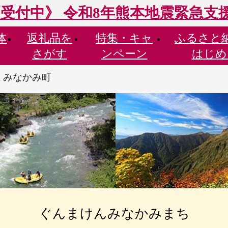
受付中》 令和8年熊本地震緊急支
体
返礼品を
特集・
キャ
ふるさと
さがす
ンペーン
はじめ
 みなかみ町
ぐんまけんみなかみまち