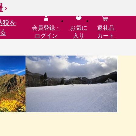
援
納税を
会員登録・
お気に
返礼品
る
ログイン
入り
カート