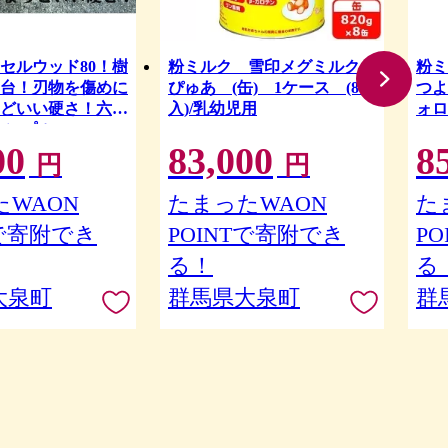
セルウッド80！樹
粉ミルク 雪印メグミルク
粉
台！刃物を傷めに
ぴゅあ (缶) 1ケース (8缶
つよ
どいい硬さ！六角
入)/乳幼児用
ォロ
シンプル)
00
83,000
8
円
円
WAON
たまったWAON
た
Tで寄附でき
POINTで寄附でき
P
る！
る
大泉町
群馬県大泉町
群