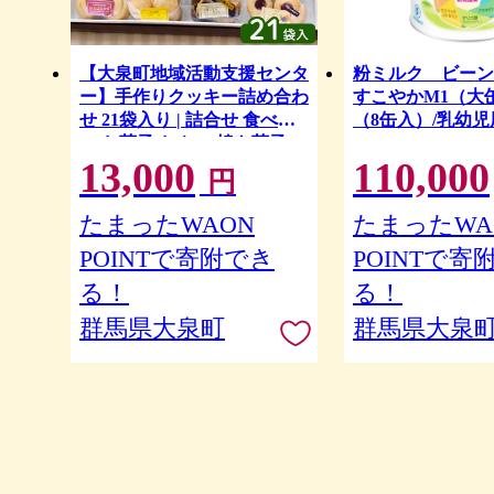
【大泉町地域活動支援センタ
粉ミルク ビー
ー】手作りクッキー詰め合わ
すこやかM1（大
せ 21袋入り | 詰合せ 食べ比
（8缶入）/乳幼児
べ お菓子 おやつ 焼き菓子
13,000
110,000
円
たまったWAON
たまったWA
POINTで寄附でき
POINTで寄
る！
る！
群馬県大泉町
群馬県大泉