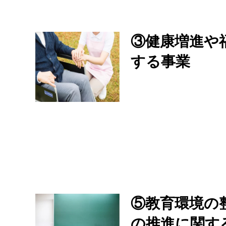
③健康増進や
する事業
⑤教育環境の
の推進に関す