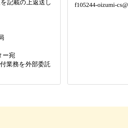
報を記載の上返送し
f105244-oizumi-cs@
局
ス
ター宛
付業務を外部委託