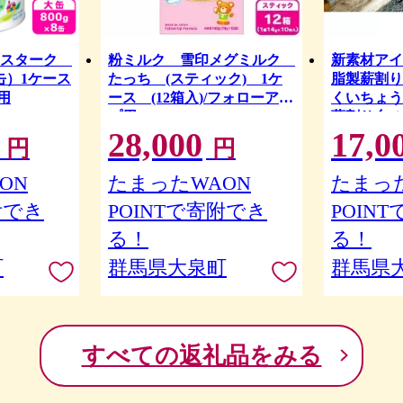
ンスターク
粉ミルク 雪印メグミルク
新素材アイ
缶）1ケース
たっち (スティック) 1ケ
脂製薪割り
用
ース (12箱入)/フォローアッ
くいちょう
プ用
薪割り台(
28,000
17,0
円
円
ON
たまったWAON
たまった
附でき
POINTで寄附でき
POIN
る！
る！
町
群馬県大泉町
群馬県
すべての返礼品をみる