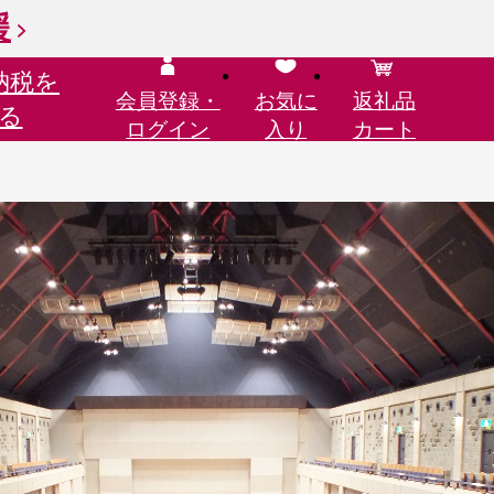
援
納税を
会員登録・
お気に
返礼品
る
ログイン
入り
カート