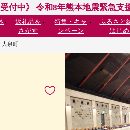
受付中》 令和8年熊本地震緊急支
体
返礼品を
特集・
キャ
ふるさと
さがす
ンペーン
はじめ
 大泉町