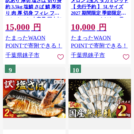
訳あり 厚切 塩さば 切り身
メロン 2玉入 タカミレッド
約 3.5kg 塩鯖 さば 鯖 厚切
【 先行予約 】 5Lサイズ
り 肉 厚 切身 フィレ フィ
2027 期間限定 季節限定
ーレ カット 大容量 国内加
melon meron くだもの 果
15,000
10,000
工 霜降り トロ 冷凍 たっぷ
物 フルーツ 旬 季節 贈答
円
円
り わけあり 訳有 規格外 無
ギフト 贈り物 プレゼント
たまったWAON
たまったWAON
添加 鯖の切り身 さばの切
大きい おやつ スイーツ 赤
身 魚 水産 海産 青魚 魚貝
肉 赤肉メロン 甘い デザー
POINTで寄附できる！
POINTで寄附できる！
魚貝類 魚介 魚介類 海鮮 お
ト 厳選 国産 お取り寄せ 産
千葉県銚子市
千葉県銚子市
弁当 おかず 和食 ご飯 焼き
直 産地直送 果汁 贅沢 ご褒
鯖 ギフト プレゼント 長期
美 高糖度 たかみ 貴味 送料
9
10
保存 ストック 小分け ふる
無料 ふるさと納税 ふるさ
さと納税 千葉県 銚子市 カ
と納税メロン 千葉県 銚子
ネジョウ大崎
市 Mファーム