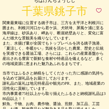
ちばけんちょうしし
千葉県銚子市
関東最東端に位置する銚子市は、三方を太平洋と利根川に
囲まれ、利根川河口から君ケ浜、犬吠埼、屏風ケ浦に至る
海岸線は、砂浜あり、岬あり、断崖絶壁ありと、変化に富
んだ雄大な景観美を織りなしています。
また、水揚げ量が全国でもトップレベルを誇る銚子漁港、
「夏涼しく、冬暖かい」気候を活かした農業、歴史と伝統
を実感できる醤油工場、さらには、これらの産業基盤から
産出される豊富で新鮮な食材や特産品を備えるなど、多く
の地域資源に恵まれた魅力あふれるまちです。
当市ではふるさと納税をしてくださった方に感謝の気持ち
を込めて謝礼品をお届けしております。
謝礼品の返礼は地元特産品や観光のPR、また、地域産業の
活性化に貢献しています。
市内事業者75社以上から取り揃えたふるさと納税謝礼品は3
80品以上！！
鮮魚、干物、お肉、農作物、醤油、煎餅、加工品、工芸
品、お酒、観光商品など魅力ある品を取り揃えました。