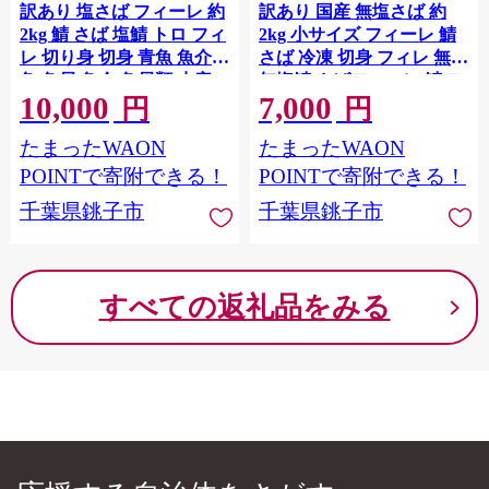
訳あり 塩さば フィーレ 約
訳あり 国産 無塩さば 約
2kg 鯖 さば 塩鯖 トロ フィ
2kg 小サイズ フィーレ 鯖
レ 切り身 切身 青魚 魚介類
さば 冷凍 切身 フィレ 無塩
魚 魚貝 魚介 魚貝類 水産
無塩鯖 さばフィーレ 鯖フ
10,000
7,000
海の幸 海鮮 人気 冷凍 大容
ィーレ さばフィレ 鯖フィ
円
円
量 たっぷり 冷凍 おつまみ
レ 切り身 切身 無添加 添加
たまったWAON
たまったWAON
さけ おかず 惣菜 弁当 不揃
物不使用 個別冷凍 お弁当
い 規格外 訳有 傷 グルメ
惣菜 おかず 塩焼き 焼きさ
POINTで寄附できる！
POINTで寄附できる！
お取り寄せ 贈答 贈物 プレ
ば 味噌煮 調理用 料理 冷凍
千葉県銚子市
千葉県銚子市
ゼント 贈り物 バラ凍結 長
冷凍品 長期保存 お取り寄
期保存 ストック ギフト 小
せ グルメ 魚 大容量 ギフト
分け ふるさと納税 ふるさ
贈り物 海の幸 ふるさと納
と納税鯖 送料無料 千葉県
税 ふるさと納税さば 送料
すべての返礼品をみる
銚子市 銚子東洋
無料 千葉県 銚子市 大國屋