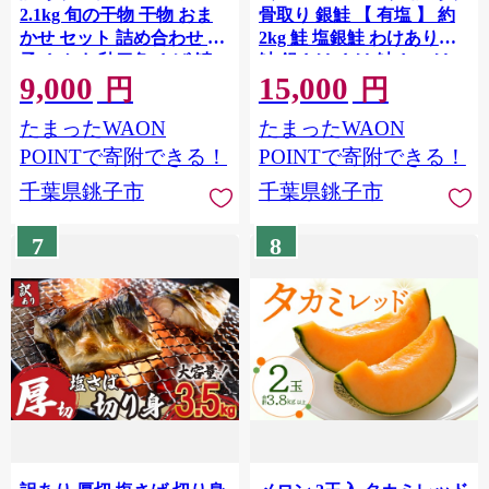
2.1kg 旬の干物 干物 おま
骨取り 銀鮭 【 有塩 】 約
かせ セット 詰め合わせ 銚
2kg 鮭 塩銀鮭 わけあり銀
子 さんま 秋刀魚 さば 鯖
鮭 銀さけ さけ 鮭 しゃけ
9,000
15,000
鮭 シャケ サケ 金目鯛 キン
サーモン 切身 切り身 冷凍
円
円
メダイ 金目 キンメ あじ開
冷凍食品 大容量 海鮮 家庭
たまったWAON
たまったWAON
き 鯵 アジ ひもの himono
用 おかず おつまみ 惣菜 弁
塩麴 開き イカ さばみりん
当 不揃い 規格外 傷 焼き魚
POINTで寄附できる！
POINTで寄附できる！
醤油漬け かます いわし 鰯
新鮮 魚介 魚貝 塩 酒 お取
千葉県銚子市
千葉県銚子市
さんま干物 鯖干物 さば銚
り寄せ 塩焼き ムニエル 贈
子 魚 海鮮 冷凍 人気 ふる
答 贈物 長期保存 お取り寄
7
8
さと納税 ふるさと納税銚
せ ふるさと納税 ふるさと
子 ふるさと納税干物 千葉
納税鮭 送料無料 千葉県 銚
県 銚子市 マルカ加藤水産
子市 飯田商店