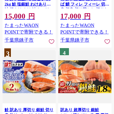
2kg 鮭 塩銀鮭 わけあり銀
ば 鯖 フィレ フィーレ 切り
鮭 銀さけ さけ 鮭 しゃけ
身 切身 切り落とし 切りお
15,000
17,000
サーモン 切身 切り身 冷凍
とし 骨なし 骨抜き 無塩 無
円
円
冷凍食品 大容量 海鮮 家庭
塩鯖 魚介類 魚介 魚貝類 魚
たまったWAON
たまったWAON
用 おかず おつまみ 惣菜 弁
貝 魚 水産 青魚 海鮮 焼き
当 不揃い 規格外 傷 焼き魚
鯖 焼きさば おかず 弁当 惣
POINTで寄附できる！
POINTで寄附できる！
新鮮 魚介 魚貝 塩 酒 お取
菜 アレンジ 冷凍 ストック
千葉県銚子市
千葉県銚子市
り寄せ ムニエル 贈答 ギフ
小分け 大容量 たっぷり 人
ト 長期保存 お取り寄せ ふ
気 ランキング saba 食塩不
3
4
るさと納税 ふるさと納税
使用 送料無料 ふるさと納
鮭 送料無料 千葉県 銚子市
税 ふるさと納税鯖 千葉県
飯田商店
銚子市 飯田商店
鮭 訳あり 厚切り 銀鮭 切り
訳あり 超厚切り 銀鮭