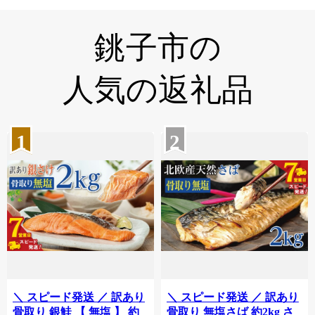
銚子市の
人気の返礼品
1
2
＼ スピード発送 ／ 訳あり
＼ スピード発送 ／ 訳あり
骨取り 銀鮭 【 無塩 】 約
骨取り 無塩さば 約2kg さ