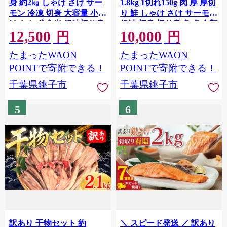
身 約2㎏ しゃけ さけ サー
1.8kg 1切れ150g 肉 厚 厚切
モン 冷凍 切身 大容量 小分
り 鮭 しゃけ さけ サーモン
け おかず 弁当 銀鮭切り身
銀鮭 切身 切り身 魚 魚介類
12,500
10,000
銀鮭切身 鮭切身 鮭切り身
海鮮 おすすめ 訳アリ わけ
円
円
シャケ サケ 魚 魚介 魚貝類
あり 規格外 不揃い 人気 鮭
たまったWAON
たまったWAON
海鮮 わけあり 訳あり おす
切身 冷凍 家庭用 おかず 弁
すめ 人気 お取り寄せ グル
当 銀鮭切り身 ふるさと納
POINTで寄附できる！
POINTで寄附できる！
メ ふるさと納税鮭 ふるさ
税 ふるさと納税鮭 送料無
千葉県銚子市
千葉県銚子市
と納税 千葉県 銚子市 銚子
料 千葉県 銚子市 辻野
東洋
5
6
訳あり 干物セット 約
＼ スピード発送 ／ 訳あり