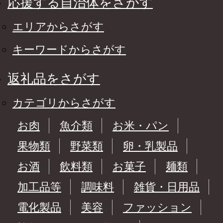
応援する自治体をさがす
エリアからさがす
キーワードからさがす
返礼品をさがす
カテゴリからさがす
お肉
魚介類
お米・パン
果物類
野菜類
卵・乳製品
お酒
飲料類
お菓子
麺類
加工品等
調味料
雑貨・日用品
電化製品
美容
ファッション