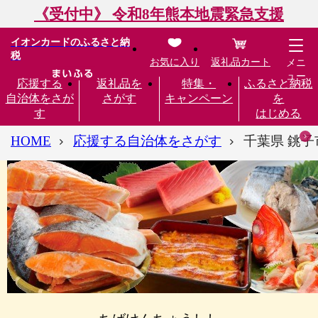
《受付中》 令和8年熊本地震緊急支援
イオンカードのふるさと納
税
お気に入り
返礼品カート
メニ
ュー
応援する
返礼品を
特集・
ふるさと納税
自治体をさが
さがす
キャンペーン
を
す
はじめる
HOME
応援する自治体をさがす
千葉県 銚子