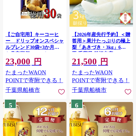
【ご自宅用】キーコーヒ
【2026年産先行予約】＜贈
ー ドリップオンスペシャ
答用＞果汁たっぷりの極上
ルブレンド30袋×3か月 3
梨「あきづき・3kg」6～9
か月定期便 コーヒー ロ
玉 千葉県 船橋市産
23,000
21,500
ングセラー お手軽 ドリ
円
円
ップ ブレンド 定番 人
たまったWAON
たまったWAON
気 珈琲
POINTで寄附できる！
POINTで寄附できる！
千葉県船橋市
千葉県船橋市
5
6