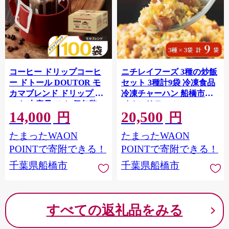
コーヒー ドリップコーヒ
ニチレイフーズ 3種の炒飯
ー ドトール DOUTOR モ
セット 3種計9袋 冷凍食品
カマブレンド ドリップ パ
冷凍チャーハン 船橋市
ック 大容量 モカ 個包装
イオンリテール
14,000
20,500
100袋 100杯 珈琲 オフィス
円
円
キャンプ アウトドア カフ
たまったWAON
たまったWAON
ェ ギフト 手軽 本格 おすす
め 年末
POINTで寄附できる！
POINTで寄附できる！
千葉県船橋市
千葉県船橋市
すべての返礼品をみる