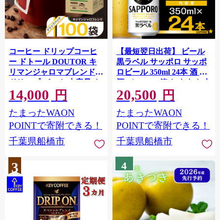
コーヒー ドリップコーヒ
【最短翌日出荷】 ビール
ー ドトール DOUTOR キ
黒ラベル サッポロ サッポ
リマンジャロマブレンド
ロビール 350ml 24本 酒 お
ドリップ パック 大容量 キ
酒 1ケース 1箱 おすすめ 人
14,000
20,500
リマンジャロ 個包装 100袋
気 ギフト 贈答 24 ケース
円
円
100杯 珈琲 オフィス キャ
たまったWAON
たまったWAON
ンプ アウトドア カフェ ギ
フト 手軽 本格 おすすめ 年
POINTで寄附できる！
POINTで寄附できる！
末
千葉県船橋市
千葉県船橋市
3
4