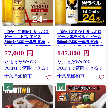
【3か月定期便】サッポロ
【6か月定期便】サッポロ
ビール エビス ヱビス
ビール 黒ラベル 生ビール
500ml×24本 千葉県 船橋市
500ml×24本 千葉県 船橋市
缶ビール お酒 3か月定期便
缶ビール お酒 6か月定期便
77,000
147,000
円
円
たまったWAON
たまったWAON
POINTで寄附できる！
POINTで寄附できる！
千葉県船橋市
千葉県船橋市
9
10