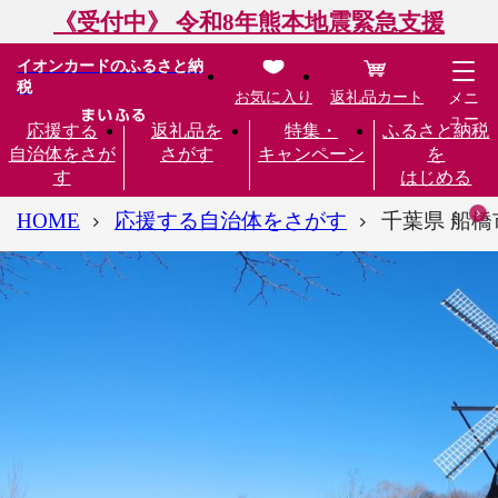
《受付中》 令和8年熊本地震緊急支援
イオンカードのふるさと納
税
お気に入り
返礼品カート
メニ
ュー
応援する
返礼品を
特集・
ふるさと納税
自治体をさが
さがす
キャンペーン
を
す
はじめる
HOME
応援する自治体をさがす
千葉県 船橋