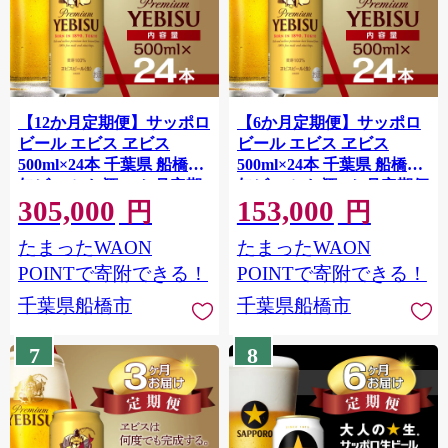
【12か月定期便】サッポロ
【6か月定期便】サッポロ
ビール エビス ヱビス
ビール エビス ヱビス
500ml×24本 千葉県 船橋市
500ml×24本 千葉県 船橋市
缶ビール お酒 12か月定期
缶ビール お酒 6か月定期便
305,000
153,000
便
円
円
たまったWAON
たまったWAON
POINTで寄附できる！
POINTで寄附できる！
千葉県船橋市
千葉県船橋市
7
8