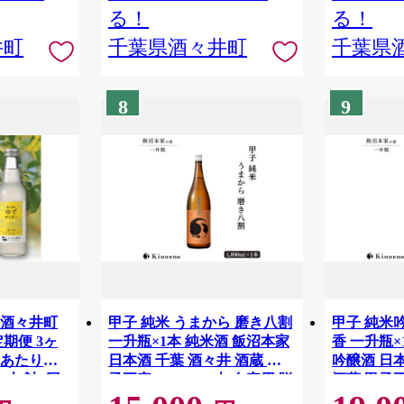
る！
る！
井町
千葉県酒々井町
千葉県
8
9
「酒々井町
甲子 純米 うまから 磨き八割
甲子 純米
期便 3ヶ
一升瓶×1本 純米酒 飯沼本家
香 一升瓶×
回あたりの
日本酒 千葉 酒々井 酒蔵 甲
吟醸酒 日本酒 千葉 酒々井
12本 計3回
子正宗 1,800ml 1本 自宅用 贈
酒蔵 甲子正宗
 地サイダー
答用
宅用 贈答