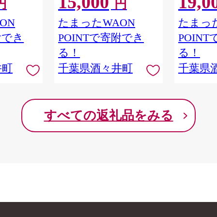
15,000
19,0
円
円
酒々井町
ON
たまったWAON
たまった
附でき
POINTで寄附でき
POIN
る！
る！
井町
千葉県酒々井町
千葉県
すべての返礼品をみる