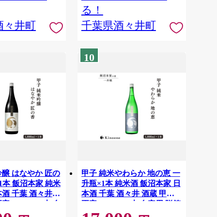
る！
酒々井町
千葉県酒々井町
10
吟醸 はなやか 匠の
甲子 純米やわらか 地の恵 一
1本 飯沼本家 純米
升瓶×1本 純米酒 飯沼本家 日
本酒 千葉 酒々井 酒蔵 甲子
 1,800ml 1本 自
正宗 1,800ml 1本 自宅用 贈答
用
用