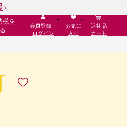
援
納税を
会員登録・
お気に
返礼品
る
ログイン
入り
カート
町