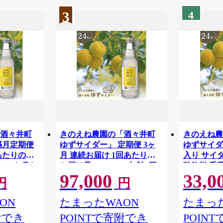
3
4
「酒々井町
きのえね農園の「酒々井町
きのえね農
隔月定期便
ゆずサイダー」 定期便 3ヶ
ゆずサイダー
あたりのお
月 連続お届け 1回あたりの
入り サイ
4本 一か月お
お届け量:340ml×24本 計3回
酸飲料 千
97,000
33,0
お届け サイダー 地サイダー
円
円
 千葉県
炭酸飲料 千葉県 酒々井町
ON
たまったWAON
たまった
附でき
POINTで寄附でき
POIN