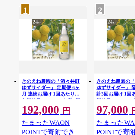
1
2
きのえね農園の「酒々井町
きのえね農園の
ゆずサイダー」 定期便 6ヶ
ゆずサイダー」 
月 連続お届け 1回あたりの
計3回お届け 1回
お届け量:340ml×24本 計6回
届け量:340ml×2
192,000
97,000
お届け サイダー 地サイダー
きに届く定期便 サイダー 地
円
炭酸飲料 千葉県 酒々井町
サイダー 炭酸飲料
酒々井町
たまったWAON
たまったWA
POINTで寄附でき
POINTで寄