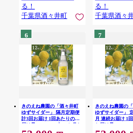
る！
る！
千葉県酒々井町
千葉県酒々
6
7
きのえね農園の「酒々井町
きのえね農園の
ゆずサイダー」 隔月定期便
ゆずサイダー」 定
計3回お届け 1回あたりのお
月 連続お届け 1
届け量:340ml×12本 一か月お
お届け量:340ml×
きに届く定期便 サイダー 地
お届け サイダー