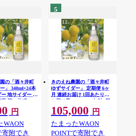
5
園の「酒々井町
きのえね農園の「酒々井町
」 340ml×24本
ゆずサイダー」 定期便 6ヶ
ダー 地サイダー 炭
月 連続お届け 1回あたりの
葉県 酒々井町
お届け量:340ml×12本 計6回
00
105,000
お届け サイダー 地サイダー
円
円
炭酸飲料 千葉県 酒々井町
WAON
たまったWAON
Tで寄附でき
POINTで寄附でき