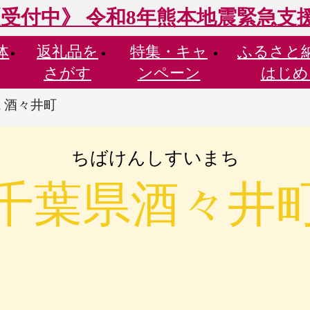
受付中》 令和8年熊本地震緊急支
体
返礼品を
特集・
キャ
ふるさと
さがす
ンペーン
はじめ
 酒々井町
ちばけんしすいまち
千葉県酒々井