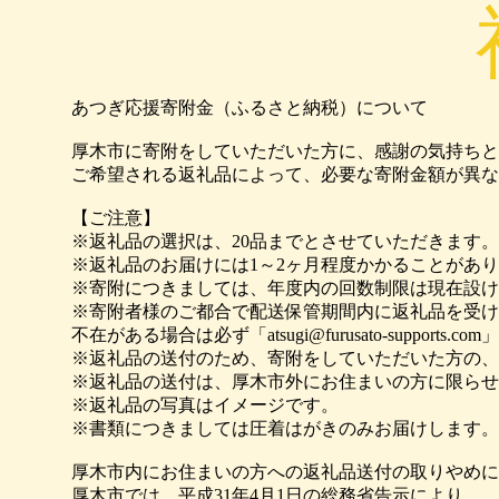
あつぎ応援寄附金（ふるさと納税）について
厚木市に寄附をしていただいた方に、感謝の気持ちと
ご希望される返礼品によって、必要な寄附金額が異な
【ご注意】
※返礼品の選択は、20品までとさせていただきます。
※返礼品のお届けには1～2ヶ月程度かかることがあ
※寄附につきましては、年度内の回数制限は現在設け
※寄附者様のご都合で配送保管期間内に返礼品を受け
不在がある場合は必ず「atsugi@furusato-suppor
※返礼品の送付のため、寄附をしていただいた方の、
※返礼品の送付は、厚木市外にお住まいの方に限らせ
※返礼品の写真はイメージです。
※書類につきましては圧着はがきのみお届けします。
厚木市内にお住まいの方への返礼品送付の取りやめに
厚木市では、平成31年4月1日の総務省告示により、