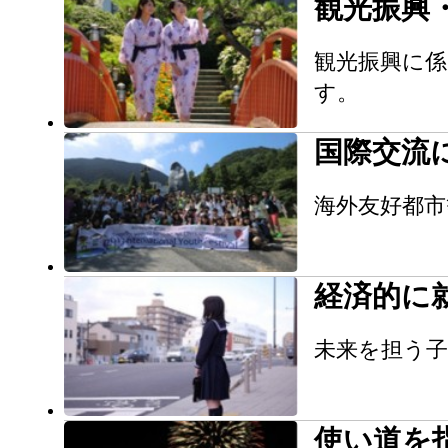
観光振興
観光振興に
す。
国際交流
海外友好都
経済的に
未来を担う
使い道を