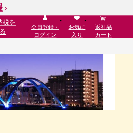
援
納税を
会員登録・
お気に
返礼品
る
ログイン
入り
カート