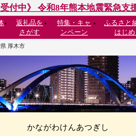
受付中》 令和8年熊本地震緊急支
体
返礼品を
特集・
キャ
ふるさと
さがす
ンペーン
はじめ
県 厚木市
かながわけんあつぎし