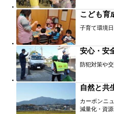
こども育
子育て環境
安心・安
防犯対策や交
自然と共
カーボンニ
減量化・資