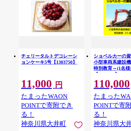
チェリータルトデコレーシ
ショベルカーの資
ョンケーキ5号【1303750】
小型車両系建設機
特別教育～(1名様
【1608421】
11,000
110,000
円
たまったWAON
たまったWA
POINTで寄附でき
POINTで寄
る！
る！
神奈川県大井町
神奈川県大