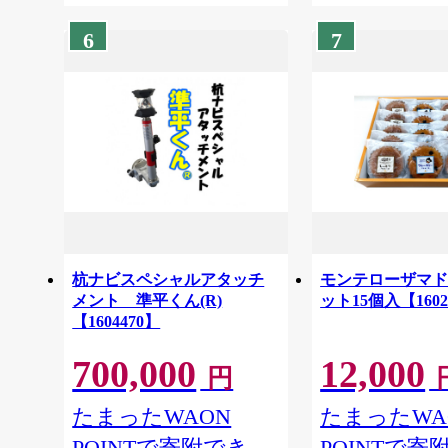
6
7
杭ナビスペシャルアタッチ
モンテローザマ
メント 準平くん(R)
ット15個入【1602
【1604470】
700,000
12,000
円
たまったWAON
たまったWA
POINTで寄附でき
POINTで寄