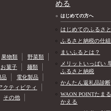
める
はじめての方へ
はじめてのふるさ
ふるさと納税の仕組
まいふるとは？
果物類
野菜類
メリットいっぱい 
お菓子
麺類
ふるさと納税
用品
電化製品
かんたん返礼品診断
アクティビティ
WAON POINTたま
その他
かえる