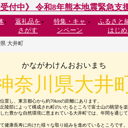
受付中》 令和8年熊本地震緊急支
体
返礼品を
特集・
キャ
ふるさと
さがす
ンペーン
はじめ
県 大井町
かながわけんおおいまち
神奈川県大井
置し、東京都心から約70kmの距離にあります。
丘陵部によって構成され町のいたるところで富士山の眺望を楽
した豊かな自然環境に恵まれている大井町では、年間を通じて
て健康長寿に向けた様々な取り組みを進めているところです。