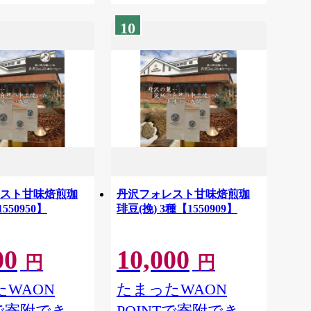
10
スト甘味焙煎珈
丹沢フォレスト甘味焙煎珈
550950】
琲豆(挽) 3種【1550909】
00
10,000
円
円
WAON
たまったWAON
Tで寄附でき
POINTで寄附でき