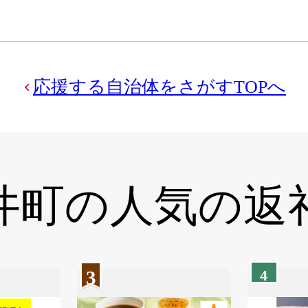
応援する自治体をさがすTOPへ
井町の
人気の返
3
4