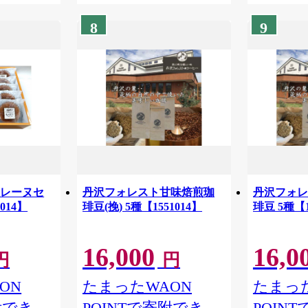
8
9
ドレーヌセ
丹沢フォレスト甘味焙煎珈
丹沢フォレ
014】
琲豆(挽) 5種【1551014】
琲豆 5種【1
16,000
16,0
円
円
ON
たまったWAON
たまった
附でき
POINTで寄附でき
POIN