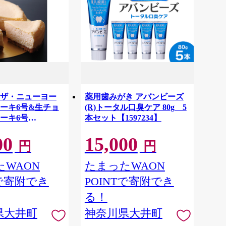
ザ・ニューヨー
薬用歯みがき アバンビーズ
ーキ6号&生チョ
(R)トータル口臭ケア 80g 5
ーキ6号
本セット【1597234】
】
00
15,000
円
円
WAON
たまったWAON
Tで寄附でき
POINTで寄附でき
る！
県大井町
神奈川県大井町