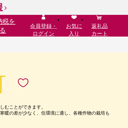
援
納税を
会員登録・
お気に
返礼品
る
ログイン
入り
カート
町
しむことができます。
寒暖の差が少なく、住環境に適し、各種作物の栽培も