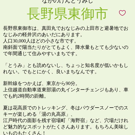
ながのけんとうみし
長野県東御市
長野県東御市は、真田丸でおなじみの上田市と避暑地でお
なじみの軽井沢のあいだにあります。
人口30,000人ほどの小さな市です。
南斜面で陽当たりがとてもよく、降水量もとても少ないの
で年間通じて住みやすいまちです。
「とうみ」とも読めないし、ちょっと知名度が低いかもし
れない。でもとにかく、良いまちなんです。
新幹線をつかえば、東京から90分。
上信越道自動車道東部湯の丸インターチェンジもあり、車
でも約2時間の距離。
夏は花高原でのトレッキング、冬はパウダースノーでのス
キーが楽しめる「湯の丸高原」、
江戸時代の面影を残す宿場町「海野宿」など、穴場だけれ
ど魅力的なスポットがたくさんあります。もちろん美味し
いものもたくさん！