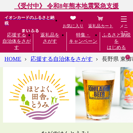
《受付中》 令和8年熊本地震緊急支援
イオンカードのふるさと納
税
お気に入り
返礼品カート
メニ
ュー
応援する
返礼品を
特集・
ふるさと納税
自治体をさが
さがす
キャンペーン
を
す
はじめる
HOME
応援する自治体をさがす
長野県 東御