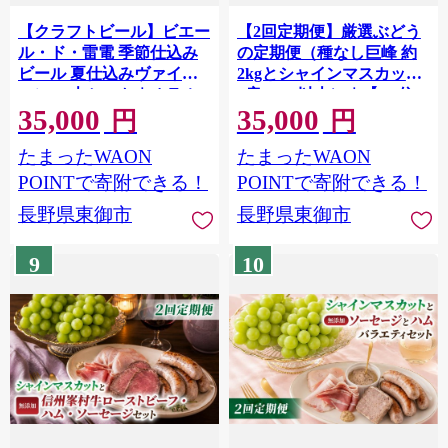
【クラフトビール】ビエー
【2回定期便】厳選ぶどう
ル・ド・雷電 季節仕込み
の定期便（種なし巨峰 約
ビール 夏仕込みヴァイツ
2kgとシャインマスカット
ェン 24本セット｜オラホ
2房1.1kg以上）｜【JA信
35,000
35,000
ビール お酒 フルーティー
州うえだ】ぶどう 葡萄 大
円
円
ホップ
粒 果物 フルーツ 生食 頒布
たまったWAON
たまったWAON
会 長野 信州
POINTで寄附できる！
POINTで寄附できる！
長野県東御市
長野県東御市
9
10