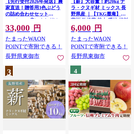
【先行受付2026年発送】農
【薪】大容量！約20kg ナ
家直送！贈答用3色ぶどう
ラ・クヌギ材 ミックス 長
の詰め合わせセット
野県産 ｜【TKG麓庵】広
3kg（6～10房）｜おぎは
葉樹 乾燥薪 焚火 暖炉 燃料
33,000
6,000
ら園（シャインマスカッ
木材 火起こし 薪割り 薪ス
円
円
ト、種なし巨峰、ナガノパ
トーブ 焚火 たき火 暖炉 キ
たまったWAON
たまったWAON
ープル 、クイーンニー
ャンプ アウトドア
ナ、クイーンルージュ(R)
POINTで寄附できる！
POINTで寄附できる！
など） ※2026年9月中旬
長野県東御市
長野県東御市
～10月上旬順次発送
3
4