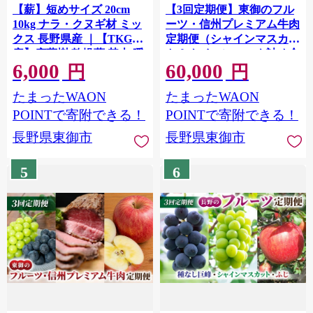
【薪】短めサイズ 20cm
【3回定期便】東御のフル
10kg ナラ・クヌギ材 ミッ
ーツ・信州プレミアム牛肉
クス 長野県産 ｜【TKG麓
定期便（シャインマスカッ
庵】広葉樹 乾燥薪 焚火 暖
ト＆クイーンニーナ詰め合
6,000
60,000
炉 燃料 木材 火起こし 薪割
わせ 約1kg、焼肉用セット
円
円
り 薪ストーブ 焚火 たき火
約500g、ふじ 約3kg）｜
たまったWAON
たまったWAON
暖炉 キャンプ アウトドア
【JA信州うえだ／小田切
牧場】ぶどう 葡萄 大粒 果
POINTで寄附できる！
POINTで寄附できる！
物 フルーツ りんご 生食 頒
長野県東御市
長野県東御市
布会 和牛 長野 信州
5
6