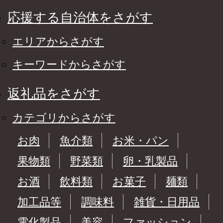
応援する自治体をさがす
エリアからさがす
キーワードからさがす
返礼品をさがす
カテゴリからさがす
お肉
魚介類
お米・パン
果物類
野菜類
卵・乳製品
お酒
飲料類
お菓子
麺類
加工品等
調味料
雑貨・日用品
電化製品
美容
ファッション