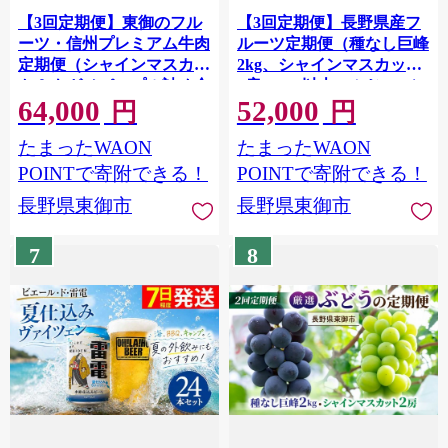
【3回定期便】東御のフル
【3回定期便】長野県産フ
ーツ・信州プレミアム牛肉
ルーツ定期便（種なし巨峰
定期便（シャインマスカッ
2kg、シャインマスカット
ト＆ナガノパープル詰め合
2房 1.1kg以上、ふじ 3kg）
64,000
52,000
わせ 約1kg、ローストビー
｜【JA信州うえだ】ぶど
円
円
フ 約500g、りんご 約
う 葡萄 大粒 果物 フルーツ
たまったWAON
たまったWAON
3kg）｜【JA信州うえだ／
りんご 生食 頒布会 長野 信
小田切牧場】ぶどう 葡萄
州
POINTで寄附できる！
POINTで寄附できる！
大粒 果物 フルーツ りんご
長野県東御市
長野県東御市
生食 頒布会 和牛 長野 信州
7
8