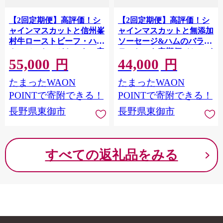
【2回定期便】高評価！シ
【2回定期便】高評価！シ
ャインマスカットと信州峯
ャインマスカットと無添加
村牛ローストビーフ・ハ
ソーセージ&ハムのバラエ
ム・ソーセージセットの定
ティセット定期便（シャイ
55,000
44,000
期便（シャインマスカット
ンマスカット2房・ソーセ
円
円
2房・和牛ローストビー
ージ3種、ハム3種他）｜
たまったWAON
たまったWAON
フ、ソーセージ3種、ハム3
【JA信州うえだ／自家製
種）｜【JA信州うえだ／
ソーセージハム男】ぶどう
POINTで寄附できる！
POINTで寄附できる！
自家製ソーセージハム男】
葡萄 大粒 果物 フルーツ 頒
長野県東御市
長野県東御市
ぶどう 葡萄 大粒 果物 フル
布会 長野
ーツ 信州プレミアム牛肉
頒布会 長野
すべての返礼品をみる