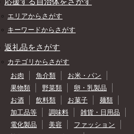
応援する自治体をさがす
エリアからさがす
キーワードからさがす
返礼品をさがす
カテゴリからさがす
お肉
魚介類
お米・パン
果物類
野菜類
卵・乳製品
お酒
飲料類
お菓子
麺類
加工品等
調味料
雑貨・日用品
電化製品
美容
ファッション