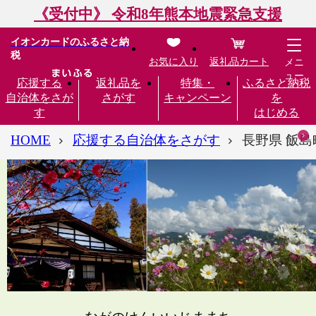
《受付中》 令和8年熊本地震緊急支援
イオンカードのふるさと納
税
お気に入り
返礼品カート
メニ
ュー
応援する
返礼品を
特集・
ふるさと納税
自治体をさが
さがす
キャンペーン
を
す
はじめる
HOME
応援する自治体をさがす
長野県 飯島