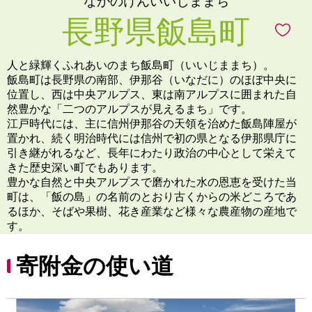
ながのけんいいじままち
長野県飯島町
人と緑輝くふれあいのまち飯島町（いいじままち）。
飯島町は長野県の南部、伊那谷（いなだに）のほぼ中央に
位置し、西は中央アルプス、東は南アルプスに囲まれた自
然豊かな「二つのアルプスが見えるまち」です。
江戸時代には、主に信州伊那谷の天領を治めた飯島陣屋が
置かれ、続く明治時代には信州で初の県となる伊那県庁に
引き継がれるなど、長年にわたり政治の中心として栄えて
きた歴史深い町でもあります。
豊かな自然と中央アルプスで磨かれた水の恩恵を受けた当
町は、「飯の島」の名前のとおり古くからの米どころであ
るほか、そばや果樹、花き産業など様々な農産物の産地で
す。
寄附金の使い道