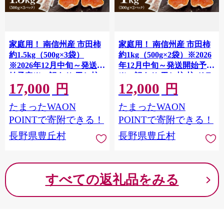
家庭用！ 南信州産 市田柿
家庭用！ 南信州産 市田柿
約1.5kg（500g×3袋）
約1kg（500g×2袋）※2026
※2026年12月中旬～発送開
年12月中旬～発送開始予定
始予定※ 訳あり 干し柿
※ 訳あり 干し柿 柿 ドラ
17,000
12,000
柿 ドライフルーツ フルー
イフルーツ フルーツ 果物
円
円
ツ 果物 長野県 長野県産
長野県 長野県産
たまったWAON
たまったWAON
POINTで寄附できる！
POINTで寄附できる！
長野県豊丘村
長野県豊丘村
すべての返礼品をみる