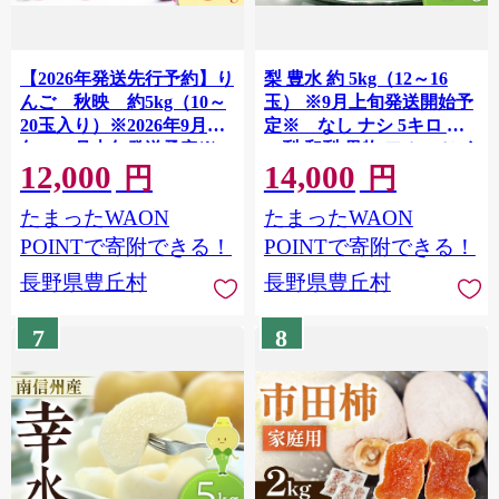
【2026年発送先行予約】り
梨 豊水 約 5kg（12～16
んご 秋映 約5kg（10～
玉） ※9月上旬発送開始予
20玉入り）※2026年9月下
定※ なし ナシ 5キロ 旬
旬～10月上旬発送予定※
の梨 和梨 果物 フルーツ く
12,000
14,000
だもの 長野県 南信州
円
円
たまったWAON
たまったWAON
POINTで寄附できる！
POINTで寄附できる！
長野県豊丘村
長野県豊丘村
7
8