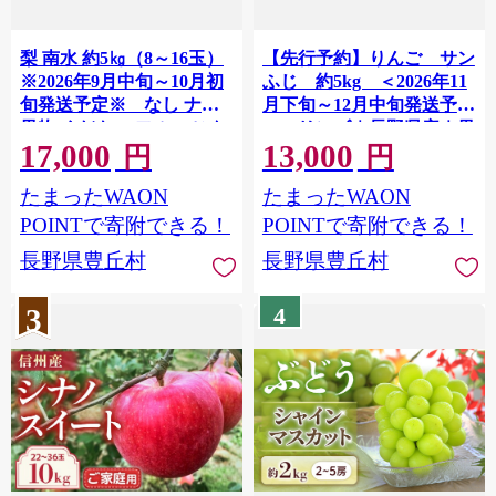
梨 南水 約5㎏（8～16玉）
【先行予約】りんご サン
※2026年9月中旬～10月初
ふじ 約5kg ＜2026年11
旬発送予定※ なし ナシ
月下旬～12月中旬発送予定
果物 くだもの フルーツ な
＞ リンゴ｜長野県産｜果
17,000
13,000
んすい 和梨 長野県 長野県
物｜くだもの
円
円
産 南信州 信州 豊丘村
たまったWAON
たまったWAON
POINTで寄附できる！
POINTで寄附できる！
長野県豊丘村
長野県豊丘村
3
4