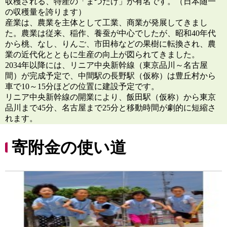
収穫される、特産の「まつたけ」が有名です。（日本随一
の収穫量を誇ります）
産業は、農業を主体として工業、商業が発展してきまし
た。農業は従来、稲作、養蚕が中心でしたが、昭和40年代
から桃、なし、りんご、市田柿などの果樹に転換され、農
業の近代化とともに生産の向上が図られてきました。
2034年以降には、リニア中央新幹線（東京品川～名古屋
間）が完成予定で、中間駅の長野駅（仮称）は豊丘村から
車で10～15分ほどの位置に建設予定です。
リニア中央新幹線の開業により、飯田駅（仮称）から東京
品川まで45分、名古屋まで25分と移動時間が劇的に短縮さ
れます。
寄附金の使い道