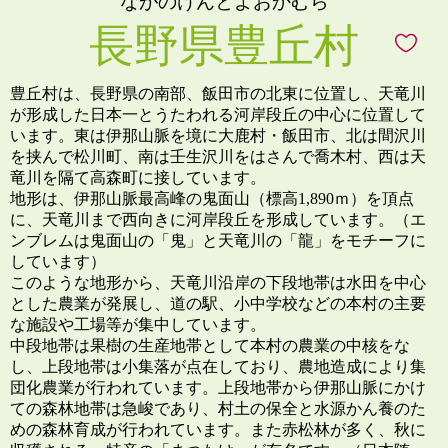
ながのけんとよおかむら
長野県豊丘村
豊丘村は、長野県の南部、飯田市の北東に位置し、天竜川
が形成した日本一とうたわれる河岸段丘の中心に位置して
います。東は伊那山脈を境に大鹿村・飯田市、北は間沢川
を挟んで松川町、南は壬生沢川をはさんで喬木村、西は天
竜川を隔て高森町に接しています。
地形は、伊那山脈最高峰の鬼面山（標高1,890ｍ）を頂点
に、天竜川まで西向きに河岸段丘を形成しています。（エ
ンブレムは鬼面山の「鬼」と天竜川の「龍」をモチーフに
しています）
このような地形から、天竜川沿岸の下段地帯は水田を中心
とした農業が発展し、道の駅、小中学校などの本村の主要
な施設や工場等が集中しています。
中段地帯は果樹の生産地帯として本村の農業の中核をな
し、上段地帯は小集落が点在しており、農地造成により集
団化農業が行われています。上段地帯から伊那山脈にかけ
ての森林地帯は急峻であり、村土の保全と水源かん養のた
めの森林育成が行われています。また赤松林が多く、秋に