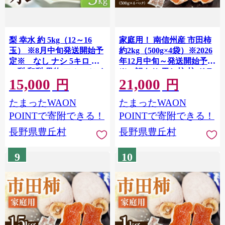
梨 幸水 約 5kg（12～16
家庭用！ 南信州産 市田柿
玉） ※8月中旬発送開始予
約2kg（500g×4袋）※2026
定※ なし ナシ 5キロ 旬
年12月中旬～発送開始予定
の梨 和梨 果物 フルーツ く
※ 訳あり 干し柿 柿 ドラ
15,000
21,000
だもの 長野県 南信州
イフルーツ フルーツ 果物
円
円
長野県 長野県産
たまったWAON
たまったWAON
POINTで寄附できる！
POINTで寄附できる！
長野県豊丘村
長野県豊丘村
9
10