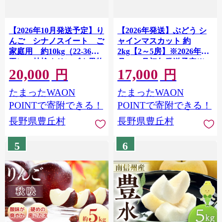
【2026年10月発送予定】り
【2026年発送】ぶどう シ
んご シナノスイート ご
ャインマスカット 約
家庭用 約10kg（22-36
2kg【2～5房】※2026年9
玉） 林檎｜リンゴ｜果物
月～10月初旬発送予定※
20,000
17,000
｜フルーツ｜長野県産｜南
ブドウ 葡萄 果物 フルーツ
円
円
信州
くだもの 長野県 長野県産
たまったWAON
たまったWAON
POINTで寄附できる！
POINTで寄附できる！
長野県豊丘村
長野県豊丘村
5
6