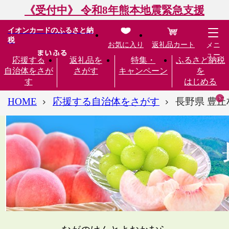
《受付中》 令和8年熊本地震緊急支援
イオンカードのふるさと納
税
お気に入り
返礼品カート
メニ
ュー
応援する
返礼品を
特集・
ふるさと納税
自治体をさが
さがす
キャンペーン
を
す
はじめる
HOME
応援する自治体をさがす
長野県 豊丘