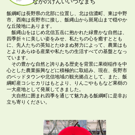
ながのけんいいづなまち
飯綱町は長野県の北部に位置し、北は信濃町、東は中野
市、西南は長野市に接し、飯縄山から斑尾山まで穏やか
な丘陵地にあります。
飯縄山をはじめ北信五岳に抱かれた緑豊かな自然は、
四季折々に美しい姿をみせ、私たちの心を癒すととも
に、先人たちの英知とたゆまぬ努力によって、農業はも
とよりあらゆる産業や私たちの生活すべての基盤となっ
ています。
その豊かな自然と誇りある歴史を背景に果樹稲作を中
心とした農業振興などに積極的に取組み、現在、長野市
のベッドタウンや北信地域の観光拠点として、また、飯
綱町産コシヒカリはもとより、りんごやももなど果樹の
一大産地として発展してきました。
大自然に囲まれ四季を通じて魅力ある飯綱町に是非お
立ち寄りください。