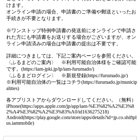
けます。
オンライン申請の場合、申請書のご準備や郵送といったお
手続きが不要となります。
※ワンストップ特例申請書の発送前にオンラインで申請さ
れた方にも申請書をお送りする場合がございますが、オン
ライン申請済みの場合は申請書の提出は不要です。
詳細につきましては、下記ご案内ページを参照ください。
〈ふるまどのご案内〉 ※利用可能自治体様をご確認可能
です。(https://iam-jpki.jp/lp/iam-furumado/)
〈ふるまどログイン〉 ※新規登録(https://furumado.jp/)
※利用可能自治体の一覧はコチラ(https://furumado.jp/municip
alities)
各アプリストアからダウンロードしてください。（無料）
iPhone(https://apps.apple.com/jp/app/iam-%E3%82%A2%E3%8
2%A4%E3%82%A2%E3%83%A0/id1636275218)
Android(https://play.google.com/store/apps/details?id=jp.co.shiftpl
us.iammobile)