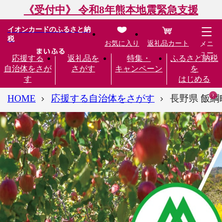
《受付中》 令和8年熊本地震緊急支援
イオンカードのふるさと納
税
お気に入り
返礼品カート
メニ
ュー
応援する
返礼品を
特集・
ふるさと納税
自治体をさが
さがす
キャンペーン
を
す
はじめる
HOME
応援する自治体をさがす
長野県 飯綱