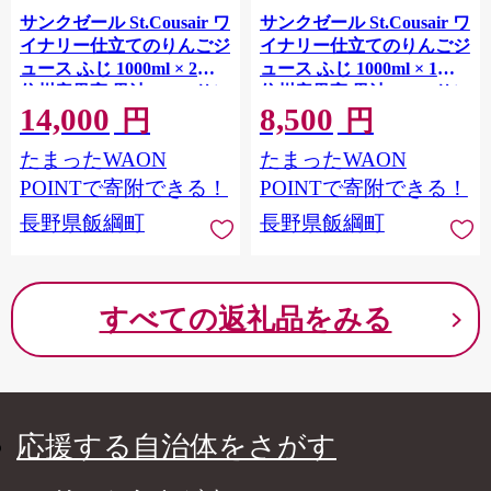
サンクゼール St.Cousair ワ
サンクゼール St.Cousair ワ
イナリー仕立てのりんごジ
イナリー仕立てのりんごジ
ュース ふじ 1000ml × 2本
ュース ふじ 1000ml × 1本
信州産果実 果汁100% サン
信州産果実 果汁100% サン
14,000
8,500
クゼール 沖縄県への配送
クゼール 沖縄県への配送
円
円
不可 飲料 果汁飲料 りんご
不可 飲料 果汁飲料 りんご
たまったWAON
たまったWAON
リンゴ 林檎 ジュース 信州
リンゴ 林檎 ジュース 信州
長野県 飯綱町 [2130]
長野県 飯綱町 [2129]
POINTで寄附できる！
POINTで寄附できる！
長野県飯綱町
長野県飯綱町
すべての返礼品をみる
応援する自治体をさがす