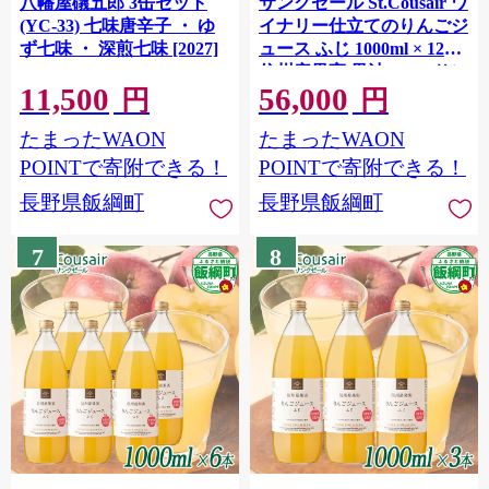
八幡屋礒五郎 3缶セット
サンクゼール St.Cousair ワ
(YC-33) 七味唐辛子 ・ ゆ
イナリー仕立てのりんごジ
ず七味 ・ 深煎七味 [2027]
ュース ふじ 1000ml × 12本
信州産果実 果汁100% サン
11,500
56,000
クゼール 飲料 果汁飲料 り
円
円
んご リンゴ 林檎 ジュース
たまったWAON
たまったWAON
信州 長野県 飯綱町 [2133]
POINTで寄附できる！
POINTで寄附できる！
長野県飯綱町
長野県飯綱町
7
8