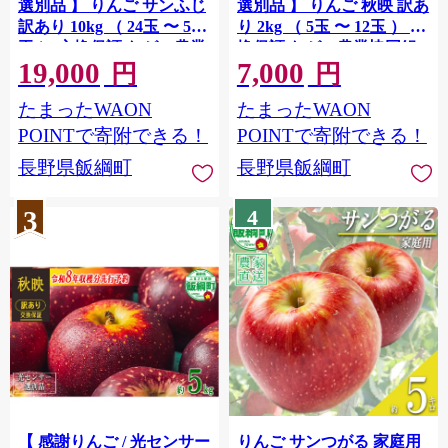
選別品 】 りんご サンふじ
選別品 】 りんご 秋映 訳あ
訳あり 10kg （ 24玉 〜 50
り 2kg （ 5玉 〜 12玉 ） 交
玉 ） 交換保証 ながの農業
換保証 ながの農業協同組
19,000
7,000
協同組合 2026年12月上旬
合 沖縄県への配送不可
円
円
頃から2027年1月下旬頃ま
2026年10月上旬頃から2026
たまったWAON
たまったWAON
で順次発送予定 令和8年度
年10月下旬頃まで順次発送
収穫分 傷 不揃い リンゴ 林
予定 令和8年度収穫分 傷
POINTで寄附できる！
POINTで寄附できる！
檎 果物 フルーツ 信州 長
不揃い リンゴ 林檎 果物 フ
長野県飯綱町
長野県飯綱町
野 予約 長野県 飯綱町
ルーツ 信州 長野 予約 長野
[1212]
県 飯綱町 [1866]
3
4
【 感謝りんご / 光センサー
りんご サンつがる 家庭用