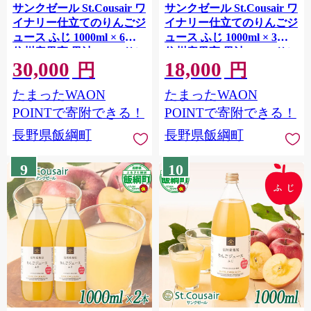
サンクゼール St.Cousair ワ
サンクゼール St.Cousair ワ
イナリー仕立てのりんごジ
イナリー仕立てのりんごジ
ュース ふじ 1000ml × 6本
ュース ふじ 1000ml × 3本
信州産果実 果汁100% サン
信州産果実 果汁100% サン
30,000
18,000
クゼール 飲料 果汁飲料 り
クゼール 沖縄県への配送
円
円
んご リンゴ 林檎 ジュース
不可 飲料 果汁飲料 りんご
たまったWAON
たまったWAON
信州 長野県 飯綱町 [2132]
リンゴ 林檎 ジュース 信州
長野県 飯綱町 [2131]
POINTで寄附できる！
POINTで寄附できる！
長野県飯綱町
長野県飯綱町
9
10