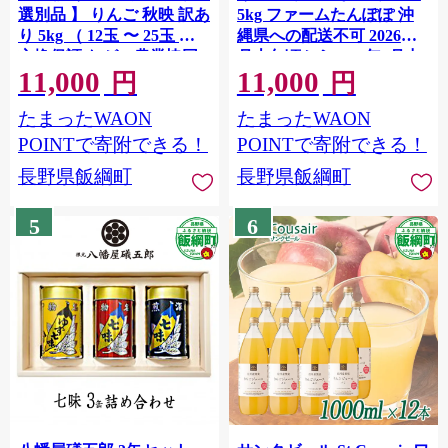
選別品 】 りんご 秋映 訳あ
5kg ファームたんぽぽ 沖
り 5kg （ 12玉 〜 25玉 ）
縄県への配送不可 2026年9
交換保証 ながの農業協同
月上旬頃から2025年9月中
11,000
11,000
組合 2026年10月上旬頃か
旬頃まで順次発送予定 令
円
円
ら2026年10月下旬頃まで順
和8年度収穫分 信州 果物
たまったWAON
たまったWAON
次発送予定 令和8年度収穫
フルーツ リンゴ 林檎 長野
分 傷 不揃い リンゴ 林檎
予約 農家直送 長野県 飯綱
POINTで寄附できる！
POINTで寄附できる！
果物 フルーツ 信州 長野 予
町 [0730]
長野県飯綱町
長野県飯綱町
約 長野県 飯綱町 [1202]
5
6