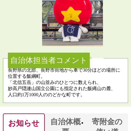
自治体担当者コメント
長野県の北部、長野市街地から車で30分ほどの場所に
位置する飯綱町。
「北信五岳」の山並みのひとつに数えられ、
妙高戸隠連山国立公園にも指定された飯縄山の麓、
人口約1万1000人ののどかな町です。
自治体概
寄附金の
お知らせ