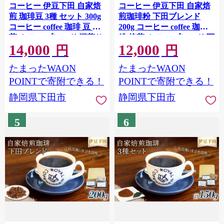
コーヒー 伊豆下田 自家焙
コーヒー 伊豆下田 自家焙
煎 珈琲豆 3種 セット 300g
煎珈琲粉 下田ブレンド
コーヒー coffee 珈琲 豆 焙
200g コーヒー coffee 珈琲
煎 カフェ ブレンド 深煎り
粉 焙煎 カフェ ブレンド 下
14,000
12,000
贈答用 プレゼント ギフト
田ブレンド 深煎り 贈答用
円
円
お土産 飲料 飲み物 ドリン
プレゼント ギフト お土産
たまったWAON
たまったWAON
ク 嗜好品 キャンプ アウト
静岡県 伊豆 下田市 目黒グ
ドア 静岡県 伊豆 下田市 目
リーン珈琲焙煎所
POINTで寄附できる！
POINTで寄附できる！
黒グリーン珈琲焙煎所
静岡県下田市
静岡県下田市
5
6