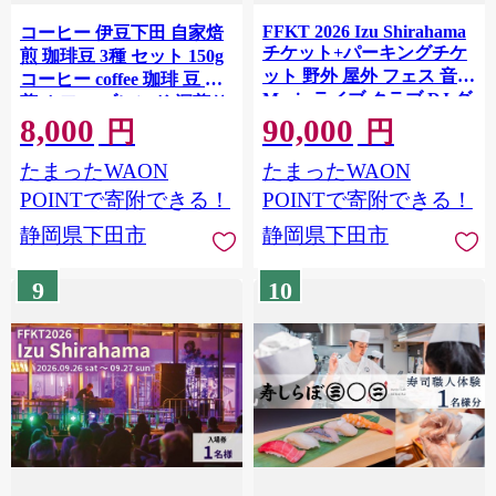
FFKT 2026 Izu Shirahama
コーヒー 伊豆下田 自家焙
チケット+パーキングチケ
煎 珈琲豆 3種 セット 150g
ット 野外 屋外 フェス 音楽
コーヒー coffee 珈琲 豆 焙
Music ライブ クラブ DJ ダ
煎 カフェ ブレンド 深煎り
ンス 海 イベント 白浜 ホテ
8,000
90,000
贈答用 プレゼント ギフト
円
円
ル伊豆急 ホテル プール 静
お土産 飲料 飲み物 ドリン
岡県 下田市 伊豆
たまったWAON
たまったWAON
ク 嗜好品 キャンプ アウト
ドア 静岡県 伊豆 下田市 目
POINTで寄附できる！
POINTで寄附できる！
黒グリーン珈琲焙煎所
静岡県下田市
静岡県下田市
9
10