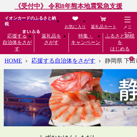
《受付中》 令和8年熊本地震緊急支援
イオンカードのふるさと納
税
お気に入り
返礼品カート
メニ
ュー
応援する
返礼品を
特集・
ふるさと納税
自治体をさが
さがす
キャンペーン
を
す
はじめる
HOME
応援する自治体をさがす
静岡県 下田