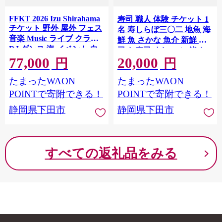
FFKT 2026 Izu Shirahama
寿司 職人 体験 チケット 1
チケット 野外 屋外 フェス
名 寿しらぼ三〇二 地魚 海
音楽 Music ライブ クラブ
鮮 魚 さかな 魚介 新鮮 寿
DJ ダンス 海 イベント 白
司 お寿司 すし スシ 鮨 お
浜 ホテル伊豆急 ホテル プ
77,000
20,000
食事券 名店 創作 江戸前 地
円
円
ール 静岡県 下田市 伊豆
魚 寿司屋 和食 グルメ 海鮮
たまったWAON
たまったWAON
すし 握り 旬 ランチ 贈り物
ギフト プレゼント 特産品
POINTで寄附できる！
POINTで寄附できる！
利用券 お食事 記念日 お祝
静岡県下田市
静岡県下田市
い 父の日 おすすめ 下田市
静岡県
すべての返礼品をみる