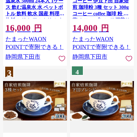
温泉水 500ml 24本入 1ケー
コーヒー 伊豆下田 自家焙
ス 飲む温泉水 水 ペットボ
煎 珈琲粉 3種 セット 300g
トル 飲料 軟水 国産 料理
コーヒー coffee 珈琲 粉 焙
炊飯 シリカ アルカリ ミネ
煎 カフェ ブレンド 深煎り
16,000
14,000
ラルウォーター 常温保存
贈答用 プレゼント ギフト
円
円
備蓄 観音温泉 静岡県 下田
お土産 飲料 飲み物 ドリン
たまったWAON
たまったWAON
市 伊豆
ク 嗜好品 キャンプ アウト
ドア 静岡県 伊豆 下田市 目
POINTで寄附できる！
POINTで寄附できる！
黒グリーン珈琲焙煎所
静岡県下田市
静岡県下田市
3
4