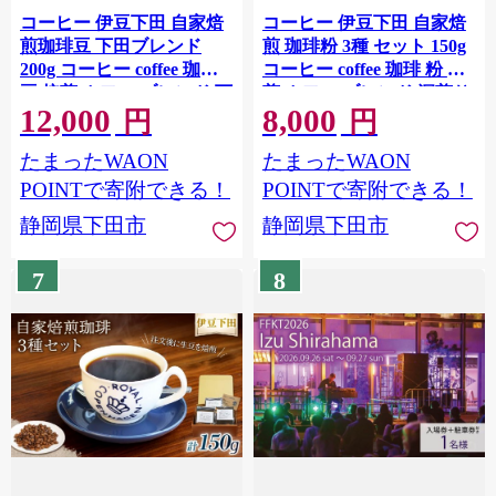
コーヒー 伊豆下田 自家焙
コーヒー 伊豆下田 自家焙
煎珈琲豆 下田ブレンド
煎 珈琲粉 3種 セット 150g
200g コーヒー coffee 珈琲
コーヒー coffee 珈琲 粉 焙
豆 焙煎 カフェ ブレンド 下
煎 カフェ ブレンド 深煎り
12,000
8,000
田ブレンド 深煎り 贈答用
贈答用 プレゼント ギフト
円
円
プレゼント ギフト お土産
お土産 飲料 飲み物 ドリン
たまったWAON
たまったWAON
静岡県 伊豆 下田市 目黒グ
ク 嗜好品 キャンプ アウト
リーン珈琲焙煎所
ドア 静岡県 伊豆 下田市 目
POINTで寄附できる！
POINTで寄附できる！
黒グリーン珈琲焙煎所
静岡県下田市
静岡県下田市
7
8