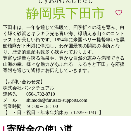
しずおかけんしもだし
静岡県下田市
下田市は、一年を通じて温暖で、四季折々の花を育み、白
く輝く砂浜とキラキラ光る青い海、緑萌える山々のコント
ラストが美しい街です。1854年に米国ペリー提督率いる黒
船艦隊が下田港に停泊し、わが国最初の開港の場所とな
り、歴史的遺産も数多く残されております。
豊富な湯量を誇る温泉や、豊かな自然の恵みを満喫できる
山海の幸、様々な魅力があふれる「ふるさと下田」を応援
寄附を通じて皆様にお伝えしていきます。
【お問い合わせ先】
株式会社パンクチュアル
連絡先 ：050-1732-8710
メール ：shimoda@furusato-supports.com
営業時間： 9：00～18：00
【土・日・祝日・年末年始休み（12/29～1/3）】
寄附金の使い道